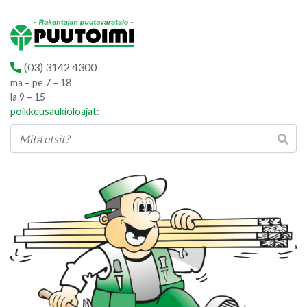
(03) 3142 4300
ma – pe 7 – 18
la 9 – 15
poikkeusaukioloajat: