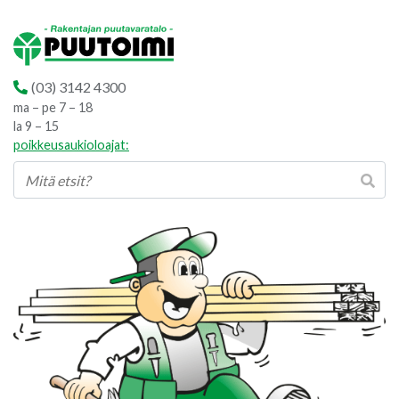
(03) 3142 4300
ma – pe 7 – 18
la 9 – 15
poikkeusaukioloajat: