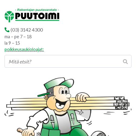
(03) 3142 4300
ma – pe 7 – 18
la 9 – 15
poikkeusaukioloajat: