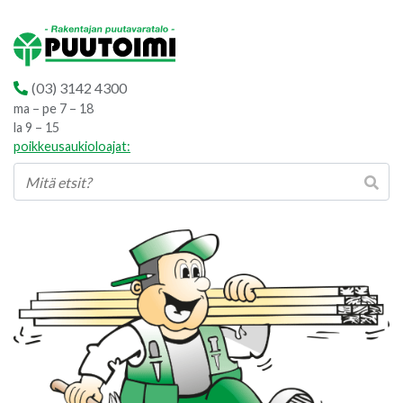
(03) 3142 4300
ma – pe 7 – 18
la 9 – 15
poikkeusaukioloajat: