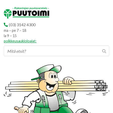
(03) 3142 4300
ma – pe 7 – 18
la 9 – 15
poikkeusaukioloajat: