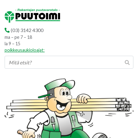
(03) 3142 4300
ma – pe 7 – 18
la 9 – 15
poikkeusaukioloajat: