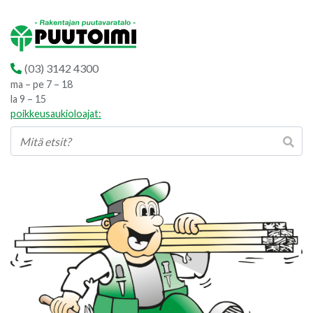
(03) 3142 4300
ma – pe 7 – 18
la 9 – 15
poikkeusaukioloajat: