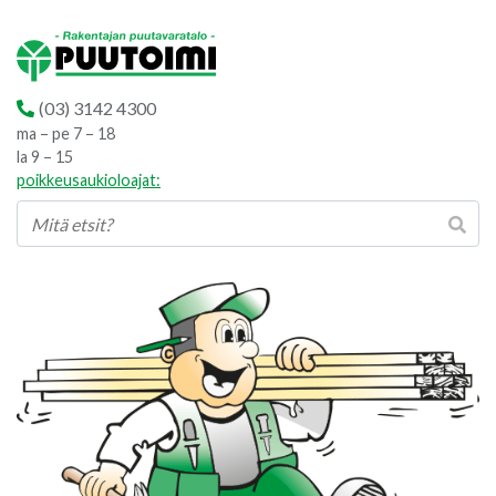
(03) 3142 4300
ma – pe 7 – 18
la 9 – 15
poikkeusaukioloajat: