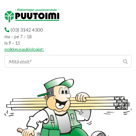
(03) 3142 4300
ma – pe 7 – 18
la 9 – 15
poikkeusaukioloajat: