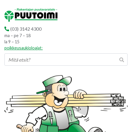
(03) 3142 4300
ma – pe 7 – 18
la 9 – 15
poikkeusaukioloajat: