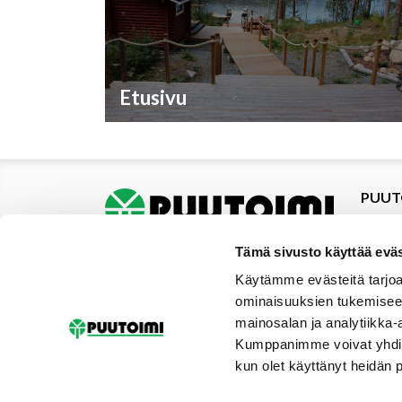
Etusivu
PUUT
Tuotte
Tarjou
Tämä sivusto käyttää eväs
Tarjou
Käytämme evästeitä tarjoa
Yhteys
ominaisuuksien tukemisee
Materi
mainosalan ja analytiikka-
Palvel
Kumppanimme voivat yhdistää 
Uutise
kun olet käyttänyt heidän 
Galler
Tilaus