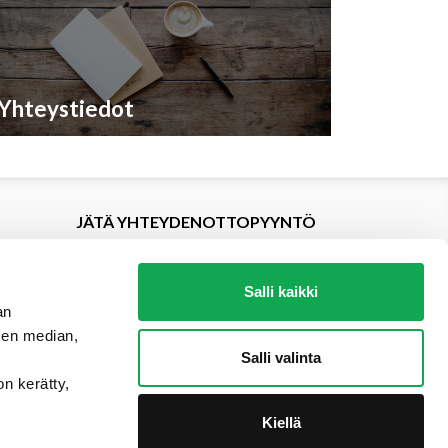
Yhteystiedot
JÄTÄ YHTEYDENOTTOPYYNTÖ
Salli kaikki
an
sen median,
Salli valinta
on kerätty,
Kiellä