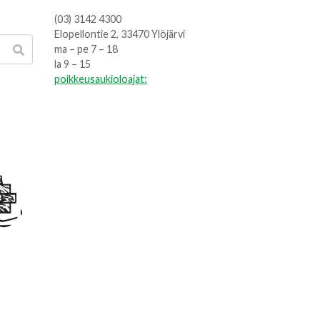
(03) 3142 4300
Elopellontie 2, 33470 Ylöjärvi
ma – pe 7 – 18
la 9 – 15
poikkeusaukioloajat: