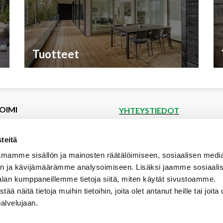
Tuotteet
OIMI
YHTEYSTIEDOT
et
Puutoimi Oy
Google Maps
kset
teitä
spyyntö
Elopellontie 2, 33470 Ylöjärvi
mamme sisällön ja mainosten räätälöimiseen, sosiaalisen medi
tiedot
Puh (03) 3142 4300 (vaihde)
n ja kävijämäärämme analysoimiseen. Lisäksi jaamme sosiaali
aalipankki
myynti@puutoimi.fi
alan kumppaneillemme tietoja siitä, miten käytät sivustoamme.
ut
näitä tietoja muihin tietoihin, joita olet antanut heille tai joita 
AVOINNA
t
palvelujaan.
ia
ma – pe 7 – 18
- ja toimitusehdot