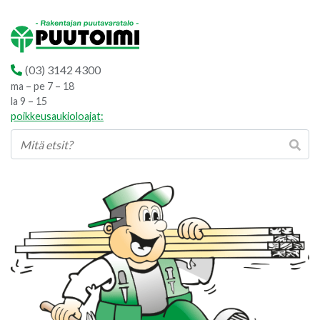
(03) 3142 4300
ma – pe 7 – 18
la 9 – 15
poikkeusaukioloajat: