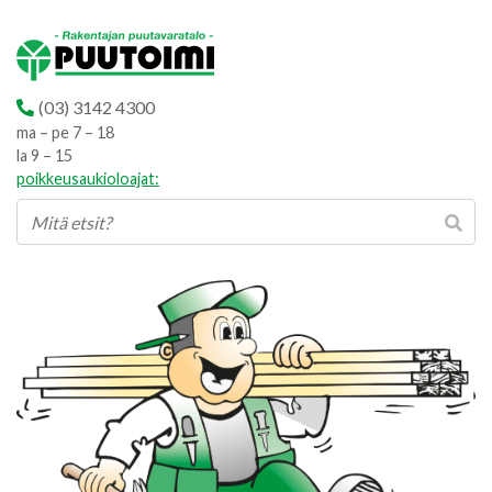
(03) 3142 4300
ma – pe 7 – 18
la 9 – 15
poikkeusaukioloajat: