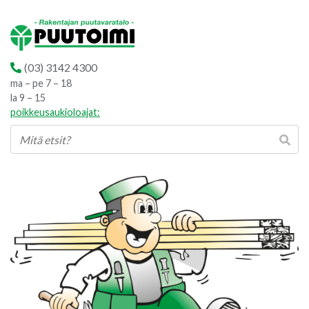
(03) 3142 4300
ma – pe 7 – 18
la 9 – 15
poikkeusaukioloajat: