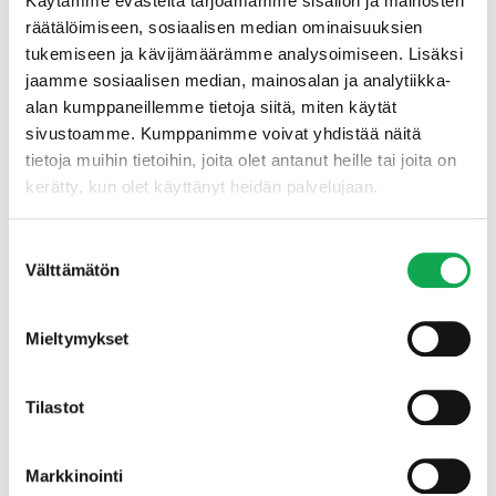
Käytämme evästeitä tarjoamamme sisällön ja mainosten
räätälöimiseen, sosiaalisen median ominaisuuksien
tukemiseen ja kävijämäärämme analysoimiseen. Lisäksi
jaamme sosiaalisen median, mainosalan ja analytiikka-
alan kumppaneillemme tietoja siitä, miten käytät
sivustoamme. Kumppanimme voivat yhdistää näitä
tietoja muihin tietoihin, joita olet antanut heille tai joita on
kerätty, kun olet käyttänyt heidän palvelujaan.
Etusivu
Tuotteet
Suostumuksen
Välttämätön
valinta
Mieltymykset
Tilastot
Markkinointi