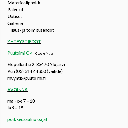
Materiaalipankki
Palvelut
Uutiset
Galleria
Tilaus- ja toimitusehdot
YHTEYSTIEDOT
Puutoimi Oy
Google Maps
Elopellontie 2, 33470 Ylöjärvi
Puh (03) 3142 4300 (vaihde)
myynti@puutoimi.fi
AVOINNA
ma – pe 7 – 18
la 9 – 15
poikkeusaukioloajat: