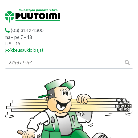
(03) 3142 4300
ma – pe 7 – 18
la 9 – 15
poikkeusaukioloajat: