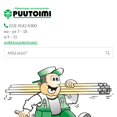
(03) 3142 4300
ma – pe 7 – 18
la 9 – 15
poikkeusaukioloajat: