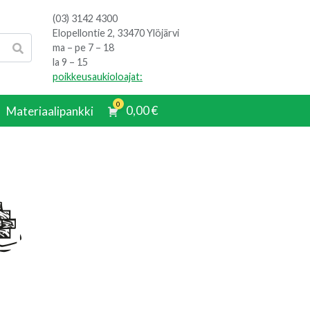
(03) 3142 4300
Elopellontie 2, 33470 Ylöjärvi
ma – pe 7 – 18
la 9 – 15
poikkeusaukioloajat:
0
0,00
€
Materiaalipankki