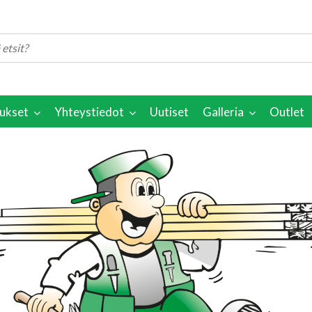
ukset
Yhteystiedot
Uutiset
Galleria
Outlet