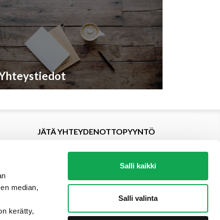
Yhteystiedot
JÄTÄ YHTEYDENOTTOPYYNTÖ
Salli kaikki
an
sen median,
Salli valinta
on kerätty,