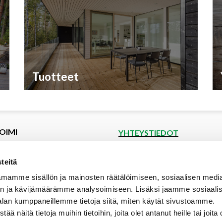
Tuotteet
OIMI
YHTEYSTIEDOT
et
Puutoimi Oy
Google Maps
kset
teitä
spyyntö
Elopellontie 2, 33470 Ylöjärvi
mamme sisällön ja mainosten räätälöimiseen, sosiaalisen medi
tiedot
Puh (03) 3142 4300 (vaihde)
n ja kävijämäärämme analysoimiseen. Lisäksi jaamme sosiaali
aalipankki
myynti@puutoimi.fi
alan kumppaneillemme tietoja siitä, miten käytät sivustoamme.
ut
näitä tietoja muihin tietoihin, joita olet antanut heille tai joita 
AVOINNA
t