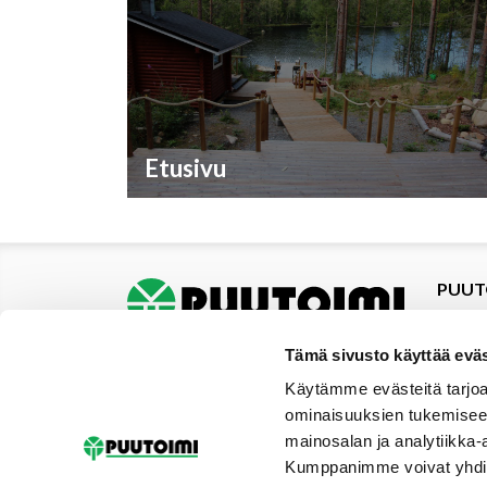
Etusivu
PUUT
Tuotte
Tarjou
Tämä sivusto käyttää eväs
Tarjou
Käytämme evästeitä tarjoa
Yhteys
ominaisuuksien tukemisee
Materi
mainosalan ja analytiikka-
Palvel
Kumppanimme voivat yhdistää 
Uutise