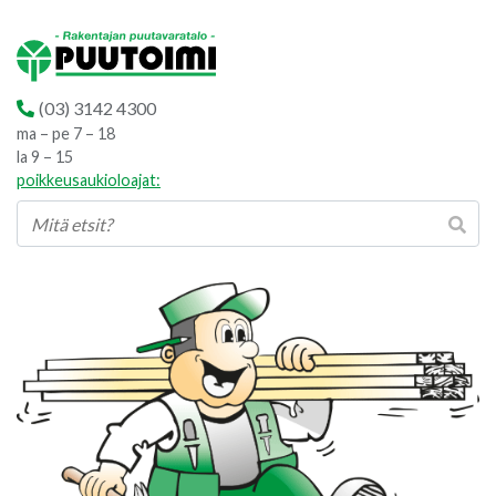
(03) 3142 4300
ma – pe 7 – 18
la 9 – 15
poikkeusaukioloajat: