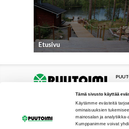
Etusivu
PUUT
Tuotte
Tarjou
Tämä sivusto käyttää eväs
Tarjou
Käytämme evästeitä tarjoa
Yhteys
ominaisuuksien tukemisee
Materi
mainosalan ja analytiikka-
Palvel
Kumppanimme voivat yhdistää 
Uutise