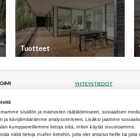
Tuotteet
OIMI
YHTEYSTIEDOT
et
Puutoimi Oy
Google Maps
kset
teitä
spyyntö
Elopellontie 2, 33470 Ylöjärvi
mamme sisällön ja mainosten räätälöimiseen, sosiaalisen medi
tiedot
Puh (03) 3142 4300 (vaihde)
n ja kävijämäärämme analysoimiseen. Lisäksi jaamme sosiaali
aalipankki
myynti@puutoimi.fi
alan kumppaneillemme tietoja siitä, miten käytät sivustoamme.
ut
näitä tietoja muihin tietoihin, joita olet antanut heille tai joita 
AVOINNA
t