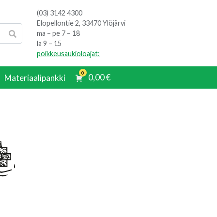
(03) 3142 4300
Elopellontie 2, 33470 Ylöjärvi
ma – pe 7 – 18
la 9 – 15
poikkeusaukioloajat:
0
0,00
€
Materiaalipankki