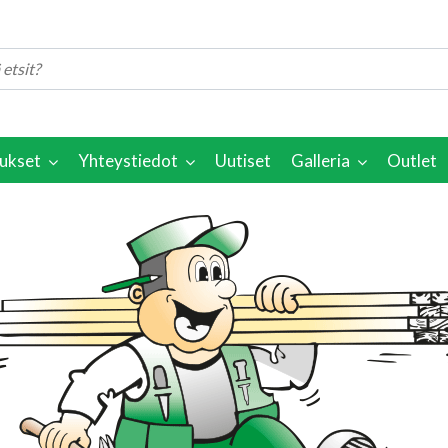
ukset
Yhteystiedot
Uutiset
Galleria
Outlet