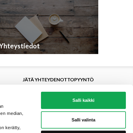
Yhteystiedot
JÄTÄ YHTEYDENOTTOPYYNTÖ
Salli kaikki
an
sen median,
Salli valinta
on kerätty,