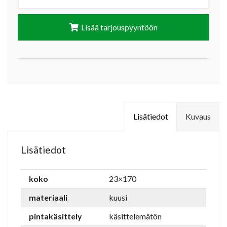
Lisää tarjouspyyntöön
Lisätiedot
Kuvaus
Lisätiedot
koko
23×170
materiaali
kuusi
pintakäsittely
käsittelemätön