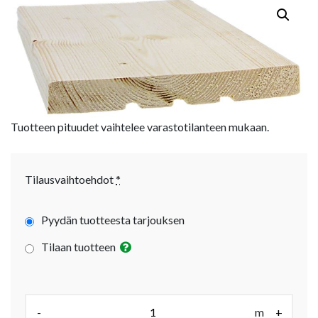
Tuotteen pituudet vaihtelee varastotilanteen mukaan.
Tilausvaihtoehdot
*
Pyydän tuotteesta tarjouksen
Tilaan tuotteen
Määrä (m):
-
m
+