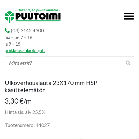
(03) 3142 4300
ma – pe 7 – 18
la 9 – 15
poikkeusaukioloajat:
Ulkoverhouslauta 23X170 mm HSP
käsittelemätön
3,30
€
/m
Hinta sis. alv 25,5%
Tuotenumero: 44027