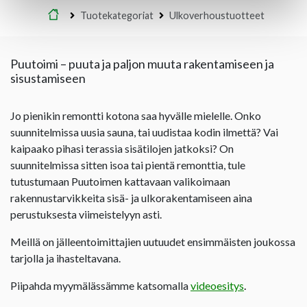
Etusivu
Tuotekategoriat
Ulkoverhoustuotteet
Puutoimi – puuta ja paljon muuta rakentamiseen ja
sisustamiseen
Jo pienikin remontti kotona saa hyvälle mielelle. Onko
suunnitelmissa uusia sauna, tai uudistaa kodin ilmettä? Vai
kaipaako pihasi terassia sisätilojen jatkoksi? On
suunnitelmissa sitten isoa tai pientä remonttia, tule
tutustumaan Puutoimen kattavaan valikoimaan
rakennustarvikkeita sisä- ja ulkorakentamiseen aina
perustuksesta viimeistelyyn asti.
Meillä on jälleentoimittajien uutuudet ensimmäisten joukossa
tarjolla ja ihasteltavana.
Piipahda myymälässämme katsomalla
videoesitys
.