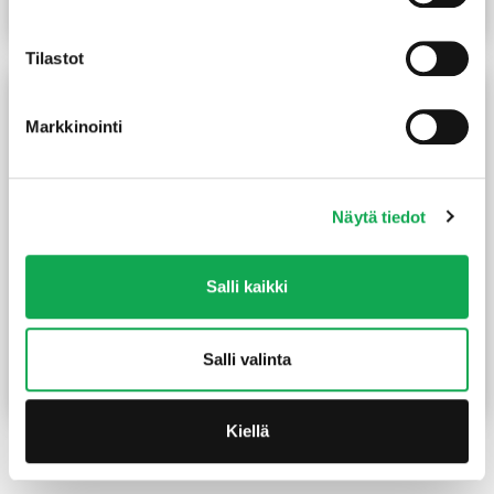
Lue lisää
Lue lisää
Tilastot
Markkinointi
Näytä tiedot
Salli kaikki
Vinorima 42X42/32 mm
Saumarima 20X45 mm
pohjamaalattu valkoinen
koriste käsittelemätön
2,15
€
/m
1,45
€
/m
Salli valinta
Lue lisää
Lue lisää
Kiellä