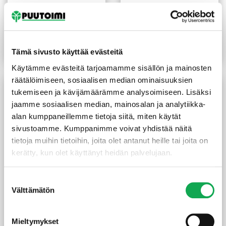
Saumarima 20X45 mm
Ulkoverhouslauta 23X195
HSP käsittelemätön
mm HSP pohjamaalattu
valkoinen
1,35
€
/m
4,20
€
/m
Tämä sivusto käyttää evästeitä
Lue lisää
Lue lisää
Käytämme evästeitä tarjoamamme sisällön ja mainosten
räätälöimiseen, sosiaalisen median ominaisuuksien
tukemiseen ja kävijämäärämme analysoimiseen. Lisäksi
jaamme sosiaalisen median, mainosalan ja analytiikka-
alan kumppaneillemme tietoja siitä, miten käytät
sivustoamme. Kumppanimme voivat yhdistää näitä
tietoja muihin tietoihin, joita olet antanut heille tai joita on
kerätty, kun olet käyttänyt heidän palvelujaan.
Suostumuksen
Aitalauta 20X120 mm
Ulkoverhouslauta 20X95
Välttämätön
valinta
hienosahattu
mm HSP pohjamaalattu
pohjamaalattu valkoinen
valkoinen
2,50
€
/m
1,80
€
/m
Mieltymykset