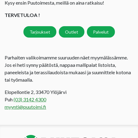
Kysy ensin Puutoimesta, meillä on aina ratkaisu!
TERVETULOA !
Tarjoukset
Outlet
Palvelut
Parhaiten valikoimamme suuruuden näet myymälässämme.
Jos ei heti synny päätöstä, nappaa mallipalat listoista,
paneeleista ja terassilaudoista mukaasi ja suunnittele kotona
tai työmaalla.
Elopellontie 2, 33470 Ylöjärvi
Puh
(03) 3142 4300
myynti@puutoimi.fi