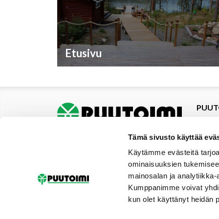
Etusivu
PUUT
Tuotte
Tarjou
Tämä sivusto käyttää eväs
Tarjou
Käytämme evästeitä tarjoa
Yhteys
ominaisuuksien tukemisee
Materi
mainosalan ja analytiikka-
Palvel
Kumppanimme voivat yhdistää 
Uutise
kun olet käyttänyt heidän 
Galler
Tilaus