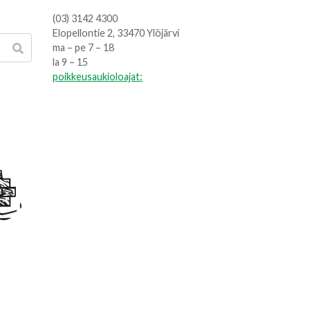
(03) 3142 4300
Elopellontie 2, 33470 Ylöjärvi
ma – pe 7 – 18
la 9 – 15
poikkeusaukioloajat: