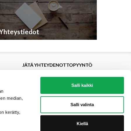
Yhteystiedot
JÄTÄ YHTEYDENOTTOPYYNTÖ
Salli kaikki
an
sen median,
Salli valinta
on kerätty,
Kiellä