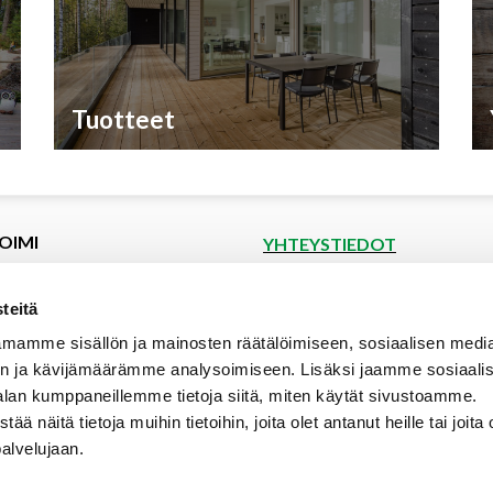
Tuotteet
OIMI
YHTEYSTIEDOT
et
Puutoimi Oy
Google Maps
kset
teitä
spyyntö
Elopellontie 2, 33470 Ylöjärvi
mamme sisällön ja mainosten räätälöimiseen, sosiaalisen medi
tiedot
Puh (03) 3142 4300 (vaihde)
n ja kävijämäärämme analysoimiseen. Lisäksi jaamme sosiaali
aalipankki
myynti@puutoimi.fi
alan kumppaneillemme tietoja siitä, miten käytät sivustoamme.
ut
näitä tietoja muihin tietoihin, joita olet antanut heille tai joita 
AVOINNA
t
palvelujaan.
ia
ma – pe 7 – 18
- ja toimitusehdot