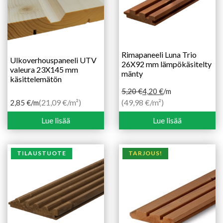
Rimapaneeli Luna Trio
Ulkoverhouspaneeli UTV
26X92 mm lämpökäsitelty
valeura 23X145 mm
mänty
käsittelemätön
5,20
€
4,20
€
/m
Alkuperäinen
Nykyinen
(21,09 €/m²)
(49,98 €/m²)
2,85
€
/m
hinta
hinta
Lue lisää
Lue lisää
oli:
on:
5,20 €.
4,20 €.
TILAUSTUOTE
TARJOUS!