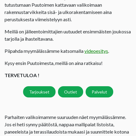
tutustumaan Puutoimen kattavaan valikoimaan
rakennustarvikkeita sisä- ja ulkorakentamiseen aina
perustuksesta viimeistelyyn asti.
Meillä on jälleentoimittajien uutuudet ensimmäisten joukossa
tarjolla ja ihasteltavana.
Piipahda myymälässämme katsomalla
videoesitys
.
Kysy ensin Puutoimesta, meillä on aina ratkaisu!
TERVETULOA !
Tarjoukset
Outlet
Palvelut
Parhaiten valikoimamme suuruuden näet myymälässämme.
Jos ei heti synny päätöstä, nappaa mallipalat listoista,
paneeleista ja terassilaudoista mukaasi ja suunnittele kotona