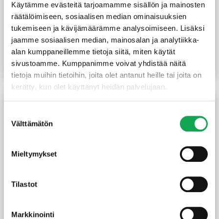
Käytämme evästeitä tarjoamamme sisällön ja mainosten
Rimapaneeli Luna Triple
Rimapaneeli Luna Arctic
Shadow lämpökäsitelty
räätälöimiseen, sosiaalisen median ominaisuuksien
Triple lämpökäsitelty
kuusi 32X140 mm
tukemiseen ja kävijämäärämme analysoimiseen. Lisäksi
kuusi 32X140 mm harjattu
jaamme sosiaalisen median, mainosalan ja analytiikka-
8,50
€
5,90
€
/m
alan kumppaneillemme tietoja siitä, miten käytät
Alkuperäinen
Nykyinen
(44,66 €/m²)
(62 €/m²)
11,90
€
8,20
€
/m
Alkuperäinen
Nykyinen
hinta
hinta
sivustoamme. Kumppanimme voivat yhdistää näitä
hinta
hinta
Lue lisää
Lue lisää
oli:
on:
tietoja muihin tietoihin, joita olet antanut heille tai joita on
oli:
on:
8,50 €.
5,90 €.
kerätty, kun olet käyttänyt heidän palvelujaan.
11,90 €.
8,20 €.
TARJOUS!
TARJOUS!
Suostumuksen
Välttämätön
valinta
Mieltymykset
Tilastot
Luna Arctic Layer
Luna Layer lämpökäsitelty
lämpökäsitelty kuusi
kuusi 19X188 mm harjattu
Markkinointi