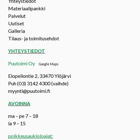
Yhteystiedot
Materiaalipankki
Palvelut
Uutiset
Galleria
Tilaus- ja toimitusehdot
YHTEYSTIEDOT
Puutoimi Oy
Google Maps
Elopellontie 2, 33470 Ylöjärvi
Puh (03) 3142 4300 (vaihde)
myynti@puutoimi.fi
AVOINNA
ma – pe 7 – 18
la 9 – 15
poikkeusaukioloajat: