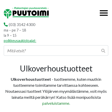
(03) 3142 4300
ma – pe 7 – 18
la 9 – 15
poikkeusaukioloajat:
Ulkoverhoustuotteet
Ulkoverhoustuotteet
- tuotteemme, kuten muutkin
tuotteemme toimitamme tarvittaessa kohteeseen.
Noutaessasi tuotteet Ylöjärven myymälästämme, voit myös
lainata meiltä peräkärryn! Katso lisää monipuolisista
palveluistamme.