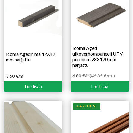
Icoma Aged
ulkoverhouspaneeli UTV
Icoma Aged rima 42X42
premium 28X170 mm
mm harjattu
harjattu
(46,85 €/m²)
6,80
€
/m
3,60
€
/m
Lue lisää
Lue lisää
TARJOUS!