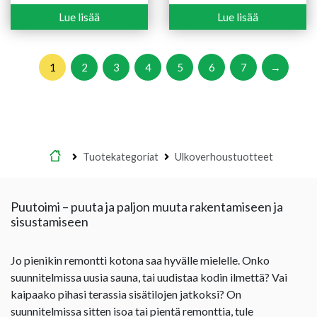
Lue lisää
Lue lisää
1
2
3
4
5
6
7
→
Etusivu
Tuotekategoriat
Ulkoverhoustuotteet
Puutoimi – puuta ja paljon muuta rakentamiseen ja
sisustamiseen
Jo pienikin remontti kotona saa hyvälle mielelle. Onko
suunnitelmissa uusia sauna, tai uudistaa kodin ilmettä? Vai
kaipaako pihasi terassia sisätilojen jatkoksi? On
suunnitelmissa sitten isoa tai pientä remonttia, tule