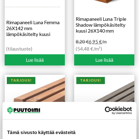
Rimapaneeli Luna Triple
Rimapaneeli Luna Femma
Shadow lämpökäsitelty
26X142 mm
kuusi 26X140 mm
lämpökäsitelty kuusi
8,20
€
6,95
€
/m
Alkuperäinen
Nykyinen
(tilaustuote)
(54,48 €/m²)
hinta
hinta
Lue lisää
Lue lisää
oli:
on:
8,20 €.
6,95 €.
TARJOUS!
TARJOUS!
Tämä sivusto käyttää evästeitä