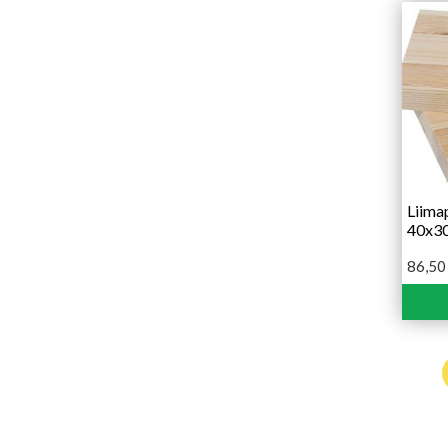
Liima
40x3
86,5