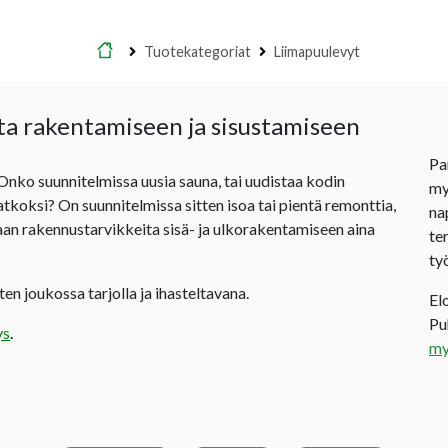
Etusivu
Tuotekategoriat
Liimapuulevyt
ta rakentamiseen ja sisustamiseen
Pa
 Onko suunnitelmissa uusia sauna, tai uudistaa kodin
my
jatkoksi? On suunnitelmissa sitten isoa tai pientä remonttia,
na
an rakennustarvikkeita sisä- ja ulkorakentamiseen aina
te
ty
en joukossa tarjolla ja ihasteltavana.
El
P
ys
.
my