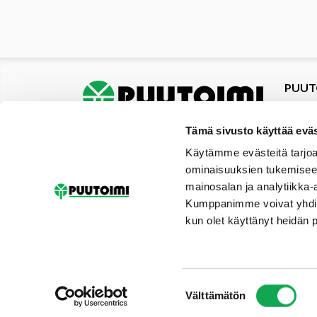
PUUT
Tuotte
Tarjou
Tämä sivusto käyttää eväs
Tarjou
Käytämme evästeitä tarjoa
Yhteys
ominaisuuksien tukemisee
Materi
mainosalan ja analytiikka-
Palvel
Kumppanimme voivat yhdistää 
Uutise
kun olet käyttänyt heidän 
Galler
Tilaus
Suostumuksen
Välttämätön
valinta