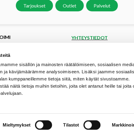
Tarjoukset
Outlet
Palvelut
OIMI
YHTEYSTIEDOT
et
Puutoimi Oy
Google Maps
kset
teitä
spyyntö
Elopellontie 2, 33470 Ylöjärvi
mamme sisällön ja mainosten räätälöimiseen, sosiaalisen medi
tiedot
Puh (03) 3142 4300 (vaihde)
n ja kävijämäärämme analysoimiseen. Lisäksi jaamme sosiaali
aalipankki
myynti@puutoimi.fi
alan kumppaneillemme tietoja siitä, miten käytät sivustoamme.
ut
näitä tietoja muihin tietoihin, joita olet antanut heille tai joita 
AVOINNA
t
palvelujaan.
ia
ma – pe 7 – 18
- ja toimitusehdot
la 9 – 15
poikkeusaukioloajat:
Mieltymykset
Tilastot
Markkinoin