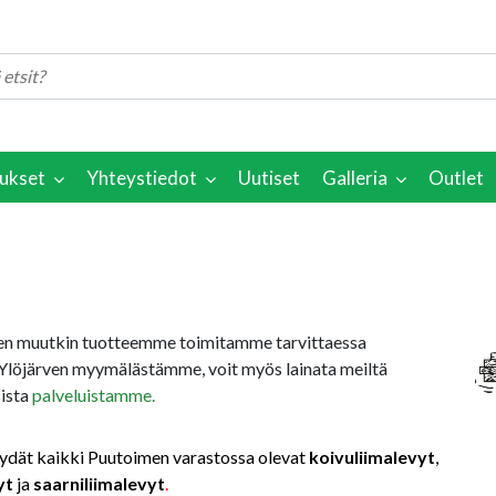
ukset
Yhteystiedot
Uutiset
Galleria
Outlet
en muutkin tuotteemme toimitamme tarvittaessa
Ylöjärven myymälästämme, voit myös lainata meiltä
sista
palveluistamme.
ät kaikki Puutoimen varastossa olevat
koivuliimalevyt
,
yt
ja
saarniliimalevyt
.