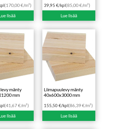
(170,00 €/m²)
(85,00 €/m²)
kpl
39,95
€
/kpl
Lue lisää
Lue lisää
levy mänty
Liimapuulevy mänty
X1200 mm
40x600x3000 mm
(41,67 €/m²)
(86,39 €/m²)
kpl
155,50
€
/kpl
Lue lisää
Lue lisää