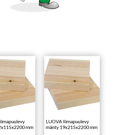
iimapuulevy
LUOVA liimapuulevy
2x115x2200 mm
mänty 19x215x2200 mm