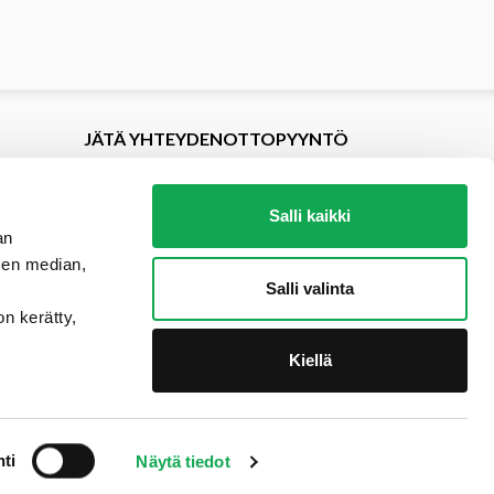
JÄTÄ YHTEYDENOTTOPYYNTÖ
Salli kaikki
an
sen median,
Salli valinta
on kerätty,
Kiellä
ti
Näytä tiedot