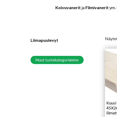
Koivuvanerit
ja
Filmivanerit
ym. 
Näytet
Liimapuulevyt
Muut tuotekategoriamme
Kuusi
45X2
liimat