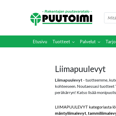
Etusivu
Tuotteet
Palvelut
Tarjo
Liimapuulevyt
Liimapuulevyt
- tuotteemme, kut
kohteeseen. Noutaessasi tuotteet 
peräkärryn! Katso lisää monipuoli
LIIMAPUULEVYT kategoriasta löyd
mäntyliimalevyt
,
tammiliimalev