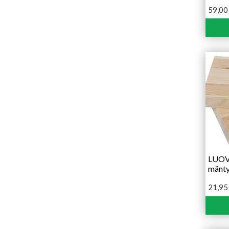
59,0
LUOVA
mänt
21,9