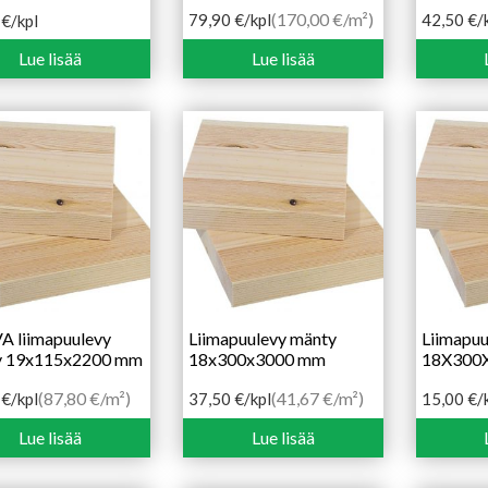
(170,00 €/m²)
79,90
€
/kpl
42,50
€
/
0
€
/kpl
Lue lisää
Lue lisää
 liimapuulevy
Liimapuulevy mänty
Liimapuu
y 19x115x2200 mm
18x300x3000 mm
18X300
(87,80 €/m²)
(41,67 €/m²)
5
€
/kpl
37,50
€
/kpl
15,00
€
/
Lue lisää
Lue lisää