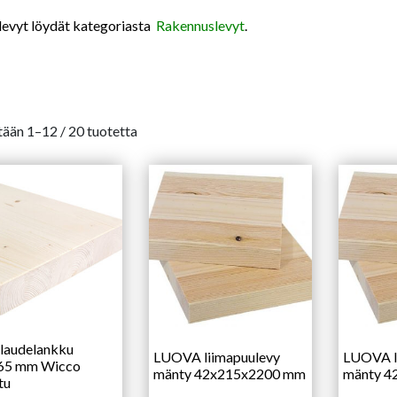
levyt löydät kategoriasta
Rakennuslevyt
.
ään 1–12 / 20 tuotetta
 laudelankku
LUOVA liimapuulevy
LUOVA l
65 mm Wicco
mänty 42x215x2200 mm
mänty 4
tu