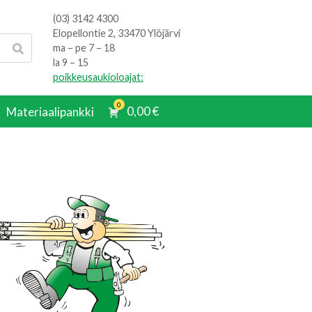
(03) 3142 4300
Elopellontie 2, 33470 Ylöjärvi
ma – pe 7 – 18
la 9 – 15
poikkeusaukioloajat:
0
0,00
€
Materiaalipankki