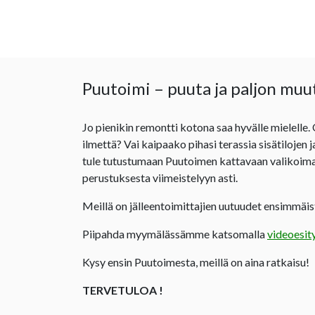
Puutoimi – puuta ja paljon muu
Jo pienikin remontti kotona saa hyvälle mielelle.
ilmettä? Vai kaipaako pihasi terassia sisätilojen 
tule tutustumaan Puutoimen kattavaan valikoima
perustuksesta viimeistelyyn asti.
Meillä on jälleentoimittajien uutuudet ensimmäist
Piipahda myymälässämme katsomalla
videoesit
Kysy ensin Puutoimesta, meillä on aina ratkaisu!
TERVETULOA !