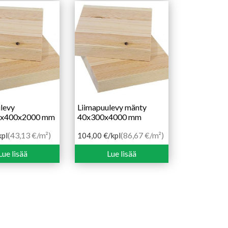
levy
Liimapuulevy mänty
8x400x2000 mm
40x300x4000 mm
(43,13 €/m²)
(86,67 €/m²)
kpl
104,00
€
/kpl
Lue lisää
Lue lisää