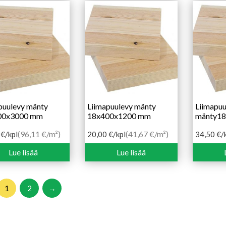
puulevy mänty
Liimapuulevy mänty
Liimapuu
00x3000 mm
18x400x1200 mm
mänty1
(96,11 €/m²)
(41,67 €/m²)
0
€
/kpl
20,00
€
/kpl
34,50
€
/
Lue lisää
Lue lisää
1
2
→