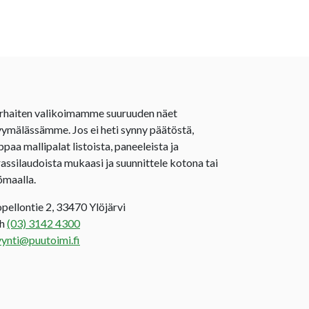
rhaiten valikoimamme suuruuden näet
ymälässämme. Jos ei heti synny päätöstä,
ppaa mallipalat listoista, paneeleista ja
rassilaudoista mukaasi ja suunnittele kotona tai
ömaalla.
opellontie 2, 33470 Ylöjärvi
uh
(03) 3142 4300
ynti@puutoimi.fi