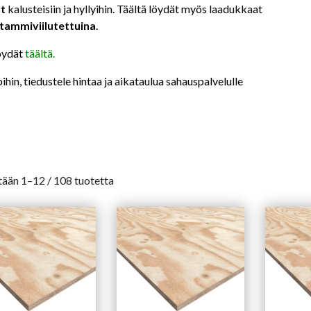
yt
kalusteisiin ja hyllyihin. Täältä löydät myös laadukkaat
tammiviilutettuina
.
löydät
täältä
.
in, tiedustele hintaa ja aikataulua sahauspalvelulle
ään 1–12 / 108 tuotetta