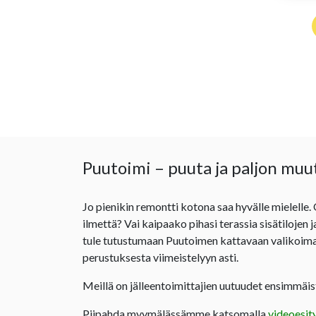
Puutoimi – puuta ja paljon muu
Jo pienikin remontti kotona saa hyvälle mielelle.
ilmettä? Vai kaipaako pihasi terassia sisätilojen 
tule tutustumaan Puutoimen kattavaan valikoima
perustuksesta viimeistelyyn asti.
Meillä on jälleentoimittajien uutuudet ensimmäist
Piipahda myymälässämme katsomalla
videoesit