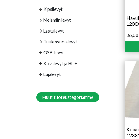
Kipsilevyt
Havu
Melamiinilevyt
1200
Lastulevyt
36,0
Tuulensuojalevyt
OSB-levyt
Kovalevyt ja HDF
Lujalevyt
Muut tuotekategoriamme
Koivu
12X8