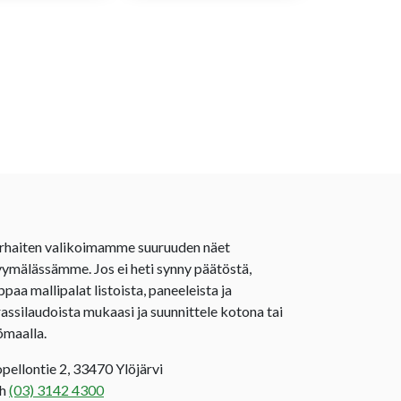
rhaiten valikoimamme suuruuden näet
ymälässämme. Jos ei heti synny päätöstä,
ppaa mallipalat listoista, paneeleista ja
rassilaudoista mukaasi ja suunnittele kotona tai
ömaalla.
opellontie 2, 33470 Ylöjärvi
uh
(03) 3142 4300