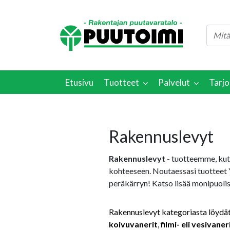
Etusivu
Tuotteet
Palvelut
Tarjo
Rakennuslevyt
Rakennuslevyt
- tuotteemme, ku
kohteeseen. Noutaessasi tuotteet 
peräkärryn! Katso lisää monipuoli
Rakennuslevyt kategoriasta löydät
koivuvanerit
,
filmi- eli vesivaner