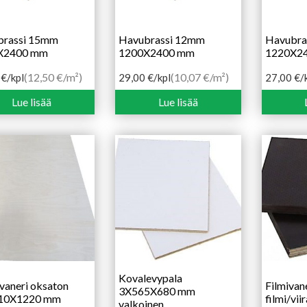
brassi 15mm
Havubrassi 12mm
Havubra
X2400 mm
1200X2400 mm
1220X2
(12,50 €/m²)
(10,07 €/m²)
0
€
/kpl
29,00
€
/kpl
27,00
€
/
Lue lisää
Lue lisää
Kovalevypala
vaneri oksaton
Filmivan
3X565X680 mm
10X1220 mm
filmi/vii
valkoinen