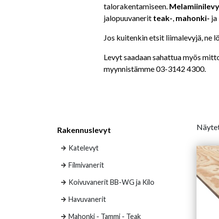
talorakentamiseen.
Melamiinilev
jalopuuvanerit
teak-
,
mahonki-
ja
Jos kuitenkin etsit liimalevyjä, ne 
Levyt saadaan sahattua myös mittoih
myynnistämme 03-3142 4300.
Näytet
Rakennuslevyt
Katelevyt
Filmivanerit
Koivuvanerit BB-WG ja Kilo
Havuvanerit
Mahonki - Tammi - Teak