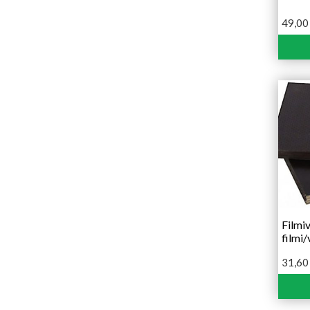
49,0
Filmi
filmi/
31,6