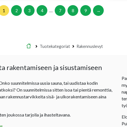
…
1
2
3
4
7
8
9
→
Etusivu
Tuotekategoriat
Rakennuslevyt
ta rakentamiseen ja sisustamiseen
Pa
 Onko suunnitelmissa uusia sauna, tai uudistaa kodin
my
jatkoksi? On suunnitelmissa sitten isoa tai pientä remonttia,
na
an rakennustarvikkeita sisä- ja ulkorakentamiseen aina
te
ty
en joukossa tarjolla ja ihasteltavana.
El
P
ys
.