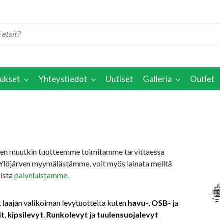
ukset
Yhteystiedot
Uutiset
Galleria
Outlet
ten muutkin tuotteemme toimitamme tarvittaessa
Ylöjärven myymälästämme, voit myös lainata meiltä
sista
palveluistamme.
 laajan valikoiman levytuotteita kuten
havu-
,
OSB-
ja
it
,
kipsilevyt
.
Runkolevyt
ja
tuulensuojalevyt