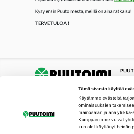
Kysy ensin Puutoimesta, meillä on aina ratkaisu!
TERVETULOA !
PUUT
Tuotte
Tarjou
Tämä sivusto käyttää eväs
Tarjou
Käytämme evästeitä tarjoa
Yhteys
ominaisuuksien tukemisee
Materi
mainosalan ja analytiikka-
Palvel
Kumppanimme voivat yhdistää 
Uutise
kun olet käyttänyt heidän 
Galler