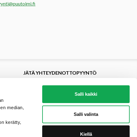
ynti@puutoimi.fi
JÄTÄ YHTEYDENOTTOPYYNTÖ
Salli kaikki
an
sen median,
Salli valinta
on kerätty,
Kiellä