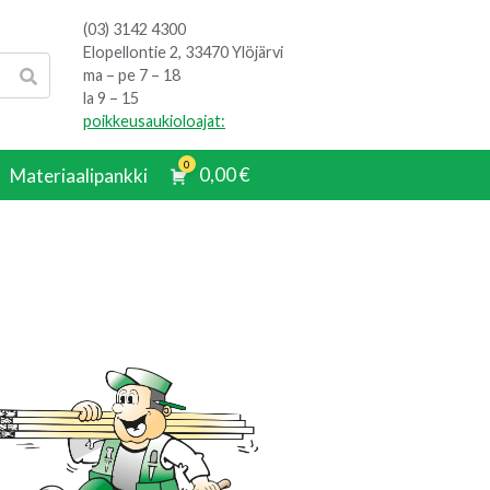
(03) 3142 4300
Elopellontie 2, 33470 Ylöjärvi
ma – pe 7 – 18
la 9 – 15
poikkeusaukioloajat:
0
0,00
€
Materiaalipankki