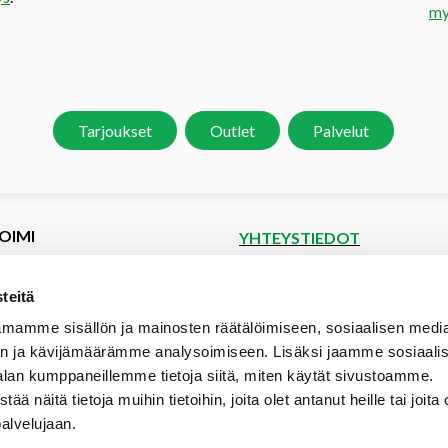
my
Tarjoukset
Outlet
Palvelut
OIMI
YHTEYSTIEDOT
et
Puutoimi Oy
Google Maps
kset
teitä
spyyntö
Elopellontie 2, 33470 Ylöjärvi
mamme sisällön ja mainosten räätälöimiseen, sosiaalisen medi
tiedot
Puh (03) 3142 4300 (vaihde)
n ja kävijämäärämme analysoimiseen. Lisäksi jaamme sosiaali
aalipankki
myynti@puutoimi.fi
alan kumppaneillemme tietoja siitä, miten käytät sivustoamme.
ut
näitä tietoja muihin tietoihin, joita olet antanut heille tai joita 
AVOINNA
t
palvelujaan.
ia
ma – pe 7 – 18