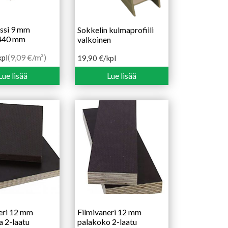
ssi 9 mm
Sokkelin kulmaprofiili
440 mm
valkoinen
(9,09 €/m²)
kpl
19,90
€
/kpl
Lue lisää
Lue lisää
eri 12 mm
Filmivaneri 12 mm
ra 2-laatu
palakoko 2-laatu