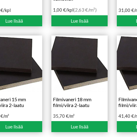
(2,63 €/m²)
1,00
€
/kpl
0
€
/kpl
31,00
€
/
Lue lisää
Lue lisää
vaneri 15 mm
Filmivaneri 18 mm
Filmivan
viira 2-laatu
filmi/viira 2-laatu
filmi/vii
0
€
/m²
35,70
€
/m²
41,40
€
/
Lue lisää
Lue lisää