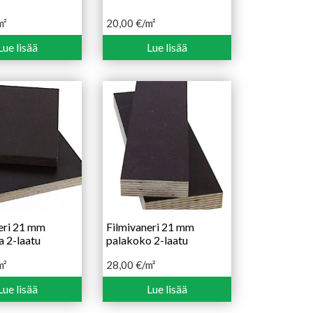
m²
20,00
€
/m²
Lue lisää
Lue lisää
eri 21 mm
Filmivaneri 21 mm
ra 2-laatu
palakoko 2-laatu
m²
28,00
€
/m²
Lue lisää
Lue lisää