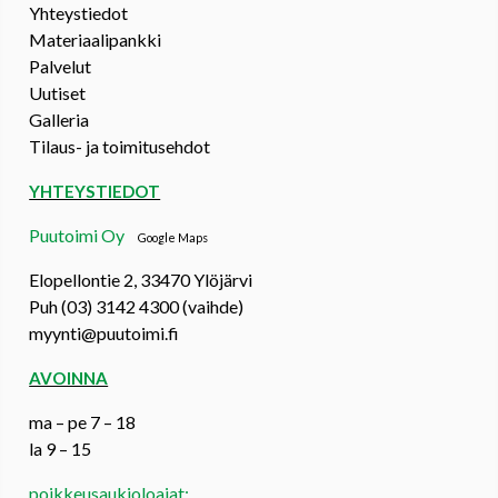
Yhteystiedot
Materiaalipankki
Palvelut
Uutiset
Galleria
Tilaus- ja toimitusehdot
YHTEYSTIEDOT
Puutoimi Oy
Google Maps
Elopellontie 2, 33470 Ylöjärvi
Puh (03) 3142 4300 (vaihde)
myynti@puutoimi.fi
AVOINNA
ma – pe 7 – 18
la 9 – 15
poikkeusaukioloajat: