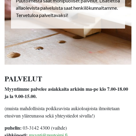
Puutoimesta saat monipuoliset palvelut. Lisätietoa
allaolevista palveluista saat henkilökunnaltamme.
Tervetuloa palveltavaksi!
PALVELUT
Myyntimme palvelee asiakkaita arkisin ma-pe klo 7.00-18.00
ja la 9.00-15.00.
(muista mahdollisista poikkeavista aukioloajoista ilmoitetaan
etusivun yläreunassa sekä yhteystiedot sivulla!)
puhelin:
03-3142 4300 (vaihde)
sähköposti:
myynti@puutoimi.fi