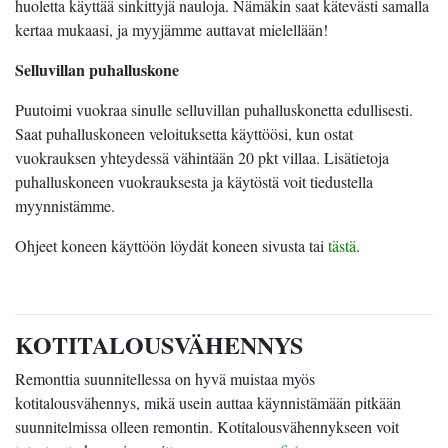
huoletta käyttää sinkittyjä nauloja. Nämäkin saat kätevästi samalla
kertaa mukaasi, ja myyjämme auttavat mielellään!
Selluvillan puhalluskone
Puutoimi vuokraa sinulle selluvillan puhalluskonetta edullisesti.
Saat puhalluskoneen veloituksetta käyttöösi, kun ostat
vuokrauksen yhteydessä vähintään 20 pkt villaa. Lisätietoja
puhalluskoneen vuokrauksesta ja käytöstä voit tiedustella
myynnistämme.
Ohjeet koneen käyttöön löydät koneen sivusta tai
tästä
.
KOTITALOUSVÄHENNYS
Remonttia suunnitellessa on hyvä muistaa myös
kotitalousvähennys, mikä usein auttaa käynnistämään pitkään
suunnitelmissa olleen remontin. Kotitalousvähennykseen voit