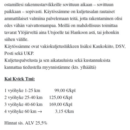
ostamillesi rakennustarvikkeille sovittuun aikaan – sovittuun
paikkaan – sopivasti. Käytössämme on kuljetusalan rautaiset
ammattilaiset valmiina palvelemaan teitä, jotta rakentaminen olisi
edes vähän vaivattomampaa. Meillä on mahdollisuus toimittaa
tavarat Ylöjärveltä aina Utsjoelle tai Hankoon asti, tai johonkin
siihen välille.
Käytössämme ovat vakiokuljetusliikkeen lisäksi Kaukokiito, DSV,
Posti sekä UKP.
Kuljetuspalvelusta ja sen aikatauluista sekä kustannuksista
kannattaa tiedustella myynnistämme (kts. ylhäältä)
Kai Kvick Tmi:
1 vyöhyke 1-25 km 99,00 €/kpl
2 vyöhyke 25-40 km 125,00 €/kpl
3 vyöhyke 40-60 km 169,00 €/kpl
4 vyöhyke 60 km → 3,15 €/km
Hinnat sis. ALV 25,5%