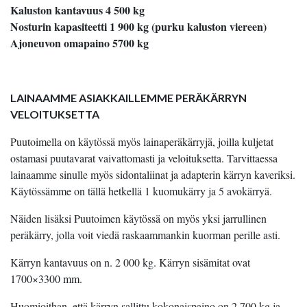
Kaluston kantavuus 4 500 kg
Nosturin kapasiteetti 1 900 kg (purku kaluston viereen)
Ajoneuvon omapaino 5700 kg
LAINAAMME ASIAKKAILLEMME PERÄKÄRRYN
VELOITUKSETTA
Puutoimella on käytössä myös lainaperäkärryjä, joilla kuljetat
ostamasi puutavarat vaivattomasti ja veloituksetta. Tarvittaessa
lainaamme sinulle myös sidontaliinat ja adapterin kärryn kaveriksi.
Käytössämme on tällä hetkellä 1 kuomukärry ja 5 avokärryä.
Näiden lisäksi Puutoimen käytössä on myös yksi jarrullinen
peräkärry, jolla voit viedä raskaammankin kuorman perille asti.
Kärryn kantavuus on n. 2 000 kg. Kärryn sisämitat ovat
1700×3300 mm.
Huomioithan, että kärryn sallittu kokonaispaino on 2 700 kg ja