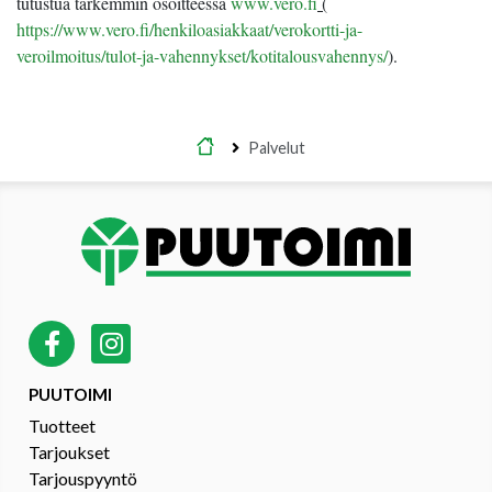
tutustua tarkemmin osoitteessa
www.vero.fi
(
https://www.vero.fi/henkiloasiakkaat/verokortti-ja-
veroilmoitus/tulot-ja-vahennykset/kotitalousvahennys/
).
Etusivu
Palvelut
PUUTOIMI
Tuotteet
Tarjoukset
Tarjouspyyntö