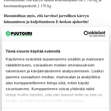
kuormauskapasiteetti 2 170 kg.
Huomioithan myös, että tarvitset jarrullisen kärryn
lainaamiseen ja kuljettamiseen E-luokan ajokortin!
Ohjeet kärryn lainaamiseen löydät helposti
tästä
.
Mitä jos me keräisimme erän valmiiksi ja noutaessasi laitetaan
Tämä sivusto käyttää evästeitä
kärry koukkuun ja trukilla valmis nippu kyytiin? Helppoa, eikö!
Käytämme evästeitä tarjoamamme sisällön ja mainosten
räätälöimiseen, sosiaalisen median ominaisuuksien
SAHAUSPALVELU
tukemiseen ja kävijämäärämme analysoimiseen. Lisäksi
jaamme sosiaalisen median, mainosalan ja analytiikka-
Levysahaus
alan kumppaneillemme tietoja siitä, miten käytät
sivustoamme. Kumppanimme voivat yhdistää näitä
Tarvitseeko peräkärrysi uutta pohjalevyä tai tiedät tarvitsevasi
tietoja muihin tietoihin, joita olet antanut heille tai joita on
tietyn kokoisen levynpalan? Puutoimen levysahauspalvelu
kerätty, kun olet käyttänyt heidän palvelujaan.
palvelee asiakkaitaan pääosin klo 10.00–15.00. Pyrimme
palvelemaan myös kiireelliset sahaukset joustavasti.