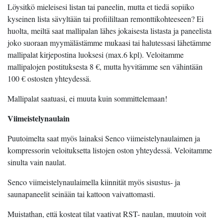
Löysitkö mieleisesi listan tai paneelin, mutta et tiedä sopiiko
kyseinen lista sävyltään tai profiililtaan remonttikohteeseen? Ei
huolta, meiltä saat mallipalan lähes jokaisesta listasta ja paneelista
joko suoraan myymälästämme mukaasi tai halutessasi lähetämme
mallipalat kirjepostina luoksesi (max.6 kpl). Veloitamme
mallipalojen postituksesta 8 €, mutta hyvitämme sen vähintään
100 € ostosten yhteydessä.
Mallipalat saatuasi, ei muuta kuin sommittelemaan!
Viimeistelynaulain
Puutoimelta saat myös lainaksi Senco viimeistelynaulaimen ja
kompressorin veloituksetta listojen oston yhteydessä. Veloitamme
sinulta vain naulat.
Senco viimeistelynaulaimella kiinnität myös sisustus- ja
saunapaneelit seinään tai kattoon vaivattomasti.
Muistathan, että kosteat tilat vaativat RST- naulan, muutoin voit