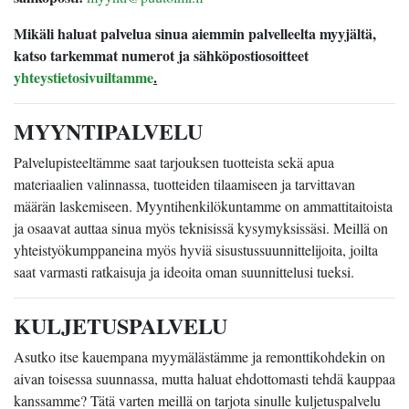
Mikäli haluat palvelua sinua aiemmin palvelleelta myyjältä,
katso tarkemmat numerot ja sähköpostiosoitteet
yhteystietosivuiltamme
.
MYYNTIPALVELU
Palvelupisteeltämme saat tarjouksen tuotteista sekä apua
materiaalien valinnassa, tuotteiden tilaamiseen ja tarvittavan
määrän laskemiseen. Myyntihenkilökuntamme on ammattitaitoista
ja osaavat auttaa sinua myös teknisissä kysymyksissäsi. Meillä on
yhteistyökumppaneina myös hyviä sisustussuunnittelijoita, joilta
saat varmasti ratkaisuja ja ideoita oman suunnittelusi tueksi.
KULJETUSPALVELU
Asutko itse kauempana myymälästämme ja remonttikohdekin on
aivan toisessa suunnassa, mutta haluat ehdottomasti tehdä kauppaa
kanssamme? Tätä varten meillä on tarjota sinulle kuljetuspalvelu