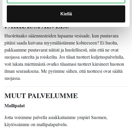
laudat ja listat tarpeisiisi vastaaviin mittoihin. Myyjämme auttavat
ja neuvovat sinua mielellään sirkkelin käytössä.
Kiellä
PAKKAUSPALVELU
Huolettaako sääennusteiden lupaama vesisade, kun puutavara
pitäisi saada kuivana myymälästämme kohteeseen? Ei huolta,
pakkaamme puutavarat nätisti ja huolellisesti, niin että ne ovat
suojassa sateelta ja roiskeilta. Jos tilaat tuotteet kuljetuspalvelulla,
voit lakata miettimästä ovatko tilaamasi tuotteet kärsineet huonon
ilman seurauksena. Me pyrimme siihen, että tuotteesi ovat säältä
suojassa.
MUUT PALVELUMME
Mallipalat
Jotta voisimme palvella asiakkaitamme ympäri Suomen,
käytössämme on mallipalapalvelu.