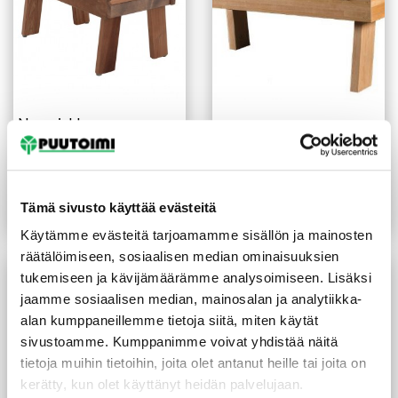
Nousujakkara
Nousujakkara tervaleppä
lämpökäsitelty haapa
140x400x700 mm
690X390X340mm
80,00
€
/kpl
128,00
€
/kpl
Tämä sivusto käyttää evästeitä
Lue lisää
Lue lisää
Käytämme evästeitä tarjoamamme sisällön ja mainosten
räätälöimiseen, sosiaalisen median ominaisuuksien
tukemiseen ja kävijämäärämme analysoimiseen. Lisäksi
jaamme sosiaalisen median, mainosalan ja analytiikka-
alan kumppaneillemme tietoja siitä, miten käytät
sivustoamme. Kumppanimme voivat yhdistää näitä
tietoja muihin tietoihin, joita olet antanut heille tai joita on
kerätty, kun olet käyttänyt heidän palvelujaan.