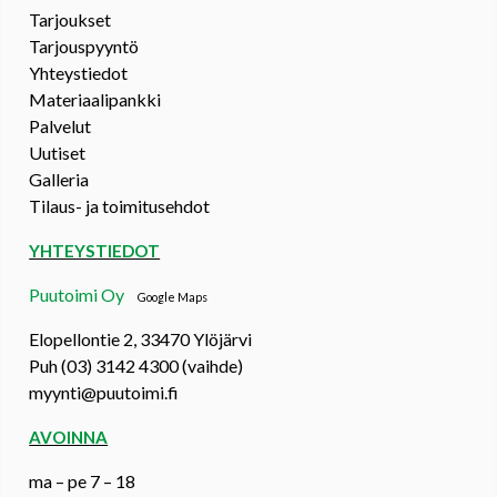
Tarjoukset
Tarjouspyyntö
Yhteystiedot
Materiaalipankki
Palvelut
Uutiset
Galleria
Tilaus- ja toimitusehdot
YHTEYSTIEDOT
Puutoimi Oy
Google Maps
Elopellontie 2, 33470 Ylöjärvi
Puh (03) 3142 4300 (vaihde)
myynti@puutoimi.fi
AVOINNA
ma – pe 7 – 18