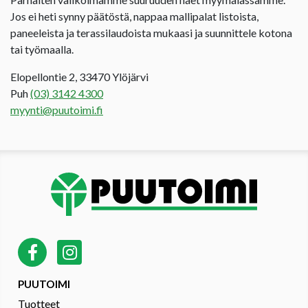
Jos ei heti synny päätöstä, nappaa mallipalat listoista,
paneeleista ja terassilaudoista mukaasi ja suunnittele kotona
tai työmaalla.
Elopellontie 2, 33470 Ylöjärvi
Puh
(03) 3142 4300
myynti@puutoimi.fi
PUUTOIMI
Tuotteet