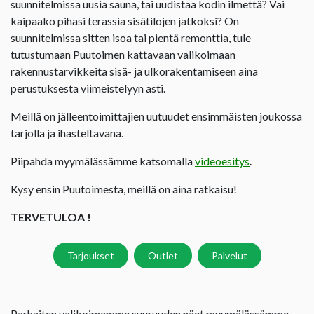
suunnitelmissa uusia sauna, tai uudistaa kodin ilmettä? Vai
kaipaako pihasi terassia sisätilojen jatkoksi? On
suunnitelmissa sitten isoa tai pientä remonttia, tule
tutustumaan Puutoimen kattavaan valikoimaan
rakennustarvikkeita sisä- ja ulkorakentamiseen aina
perustuksesta viimeistelyyn asti.
Meillä on jälleentoimittajien uutuudet ensimmäisten joukossa
tarjolla ja ihasteltavana.
Piipahda myymälässämme katsomalla
videoesitys
.
Kysy ensin Puutoimesta, meillä on aina ratkaisu!
TERVETULOA !
Tarjoukset
Outlet
Palvelut
Parhaiten valikoimamme suuruuden näet myymälässämme.