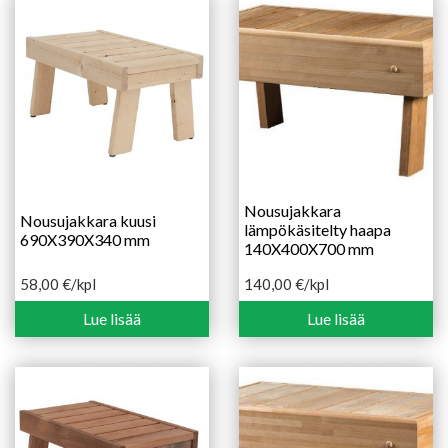
Nousujakkara
Nousujakkara kuusi
lämpökäsitelty haapa
690X390X340 mm
140X400X700 mm
58,00
€
/kpl
140,00
€
/kpl
Lue lisää
Lue lisää