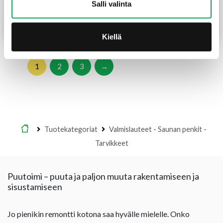
Salli valinta
99,00
€
/kpl
85,00
€
70,00
€
/kpl
Alkuperäinen
Nykyinen
hinta
hinta
Lue lisää
Lue lisää
Kiellä
oli:
on:
85,00 €.
70,00 €.
1
2
3
→
Etusivu
Tuotekategoriat
Valmislauteet - Saunan penkit -
Tarvikkeet
Puutoimi – puuta ja paljon muuta rakentamiseen ja
sisustamiseen
Jo pienikin remontti kotona saa hyvälle mielelle. Onko