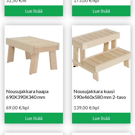
32,50
€
/m
173,00
€
/kpl
Lue lisää
Lue lisää
Nousujakkara haapa
Nousujakkara kuusi
690X390X340 mm
590x460x580 mm 2-taso
69,00
€
/kpl
139,00
€
/kpl
Lue lisää
Lue lisää