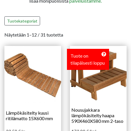
lisää monipuolisista
palveluistamme.
Tuotekategoriat
Näytetään 1–12 / 31 tuotetta
Tuote on
tilapäisesti loppu
Nousujakkara
Lämpökäsitelty kuusi
lämpökäsitelty haapa
ritilämatto 15X600 mm
590X460X580 mm 2-taso