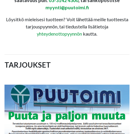
saatavuus puh.
03-3142 4300
,
tai sähköpostitse
myynti@puutoimi.fi
Löysitkö mieleisesi tuotteen? Voit lähettää meille tuotteesta
tarjouspyynnön, tai tiedustella lisätietoja
yhteydenottopyynnön
kautta.
TARJOUKSET