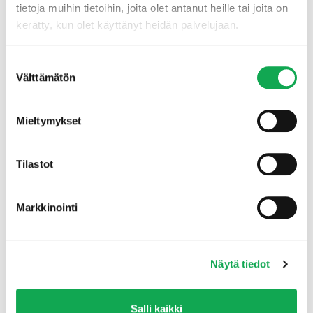
RAKENNA / REMONTOI OSA 1
tietoja muihin tietoihin, joita olet antanut heille tai joita on
kerätty, kun olet käyttänyt heidän palvelujaan.
2.7.2026
Suostumuksen
Välttämätön
valinta
Mieltymykset
Tilastot
Markkinointi
Näytä tiedot
Salli kaikki