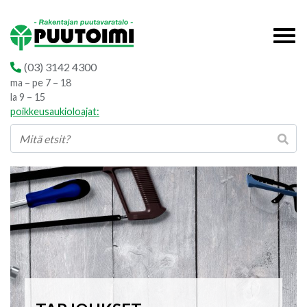
(03) 3142 4300
ma – pe 7 – 18
la 9 – 15
poikkeusaukioloajat: