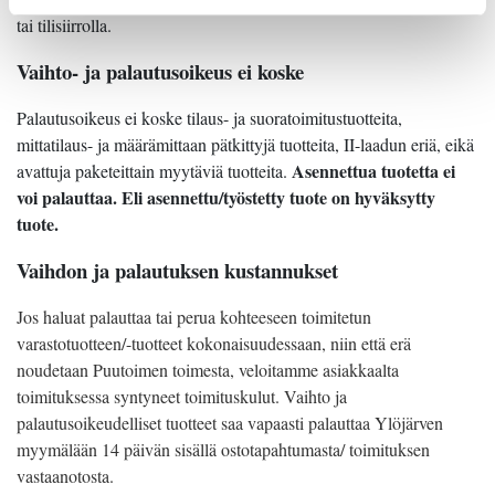
tai tilisiirrolla.
Vaihto- ja palautusoikeus ei koske
Palautusoikeus ei koske tilaus- ja suoratoimitustuotteita,
mittatilaus- ja määrämittaan pätkittyjä tuotteita, II-laadun eriä, eikä
Asennettua tuotetta ei
avattuja paketeittain myytäviä tuotteita.
voi palauttaa. Eli asennettu/työstetty tuote on hyväksytty
tuote.
Vaihdon ja palautuksen kustannukset
Jos haluat palauttaa tai perua kohteeseen toimitetun
varastotuotteen/-tuotteet kokonaisuudessaan, niin että erä
noudetaan Puutoimen toimesta, veloitamme asiakkaalta
toimituksessa syntyneet toimituskulut. Vaihto ja
palautusoikeudelliset tuotteet saa vapaasti palauttaa Ylöjärven
myymälään 14 päivän sisällä ostotapahtumasta/ toimituksen
vastaanotosta.