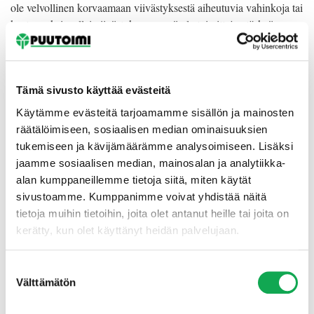
ole velvollinen korvaamaan viivästyksestä aiheutuvia vahinkoja tai
kustannuksia, ellei viivästyksen syynä ole toimittajan törkeä
huolimattomuus tai tahallisuus. Pienemmille taajamille tai haja-
asutusalueille tilattujen tuotteiden jakopäivä saattaa olla vain
kerran viikossa. Ota tarvittaessa yhteyttä asiakaspalveluumme
ennen tilauksen tekemistä selvittääksesi tuotteiden jakopäivän.
Tämä sivusto käyttää evästeitä
Käytämme evästeitä tarjoamamme sisällön ja mainosten
Ylivoimainen este
räätälöimiseen, sosiaalisen median ominaisuuksien
tukemiseen ja kävijämäärämme analysoimiseen. Lisäksi
Toimittaja vapautuu toimitussopimuksessa ja näissä yleisissä
jaamme sosiaalisen median, mainosalan ja analytiikka-
ehdoissa määritellyistä velvoitteistaan ja velvollisuudesta maksaa
alan kumppaneillemme tietoja siitä, miten käytät
korvausta tai muuta hyvitystä, mikäli toimittajan tällaisten
sivustoamme. Kumppanimme voivat yhdistää näitä
velvoitteiden rikkominen tai täyttämättä jääminen on aiheutunut
tietoja muihin tietoihin, joita olet antanut heille tai joita on
ylivoimaisesta esteestä (force majeure).
kerätty, kun olet käyttänyt heidän palvelujaan.
Tällaiseksi ylivoimaiseksi esteeksi katsotaan esimerkiksi
luonnonmullistus, yleisen liikenteen tai tietoliikenteen taikka
Suostumuksen
energianjakelun keskeytys, lakko, tulipalo, kolmannelta
Välttämätön
valinta
osapuolelta hankittujen tai kolmannen osapuolen hallussa olevien
tuotteiden tai palvelujen viallisuus tai viivästyminen taikka muu