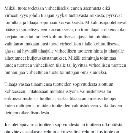
Mikäli tuote todetaan virheelliseksi ennen asennusta eikä
virheellisyys johdu tilaajan syyksi luettavasta seikasta, pyrkivät
toimittaja ja tilaaja sopimaan korvauksesta. Mikäli osapuolet eivät
pääse yksimielisyyteen korvauksesta, on toimittajalla oikeus joko
korjata tuote tai tuotteet kohtuullisessa ajassa tai toimittaa
valintansa mukaan uusi tuote virheellisen tilalle kohtuullisessa
ajassa tai hyvittää tilaajalle virheellisen tuotteen hinta ja tilaajalle
aiheutuneet kuljetuskustannukset. Mikäli toimittaja toimittaa
uuden tuotteen virheellisen tilalle tai hyvittää virheellisen tuotteen
hinnan, jää virheellinen tuote toimittajan omaisuudeksi.
Tilaaja vastaa tilaamiensa tuotteiden sopivuudesta aiottuun
kohteeseen. Tilatessaan mittatilaustyönä valmistettavia tai
erikoisvalmisteisia tuotteita, vastaa tilaaja antamiensa tietojen
kuten mittojen ja muiden tuotteiden valmistukseen vaikuttavien
tietojen oikeellisuudesta.
Jos olet epävarma tuotteen sopivuudesta tai tuotteen ulkonäöstä,
ota yhteys asiakaspalveluun tai myyntipalveluun. Jos tuote on