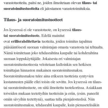
tilaus- tai
varastotuotteita, paitsi ne, joiden ilmoitetaan olevan
suoratoimitustuotteita
eli jalostamon varastotoimituksia.
Tilaus- ja suoratoimitustuotteet
tilaus-
Jos kyseessä ei ole varastotuote, on kyseessä
tai
suoratoimitustuote.
Edellä mainitut
erillisrahditettavia
ovat
tuotteita, joiden toimitus tapahtuu
pääsääntöisesti suoraan valmistajan omasta varastosta tai tehtaalta.
Nämä toimitetaan joko tehdasrahtina kaupalle tai kohderahtina
suoraan loppukäyttäjälle. Jokaisesta eri valmistajan
suoratoimitustuotteesta veloitetaan kulloinkin sen hetkisen
toimittajan hinnaston mukainen suoratoimitusmaksu.
Suoratoimitusmaksu tulee aina erikseen tuotteista syntyvien
kustannusten päälle ellei toisin ole sovittu. Jos kyseessä on tilaus-
tai suoratoimitustuote, on siitä ilmoitettu tuotekortissa. Asiakkaan
toiveiden mukaan teetettyihin tuotteisiin ja eriin, (esim. paneelit
omiin sävyihin teetettynä), saattaa tulla pienjalostuslisä. Niin
suoratoimitusmaksu, tehdasrahti kaupalle, kuin pienasetelisäkin