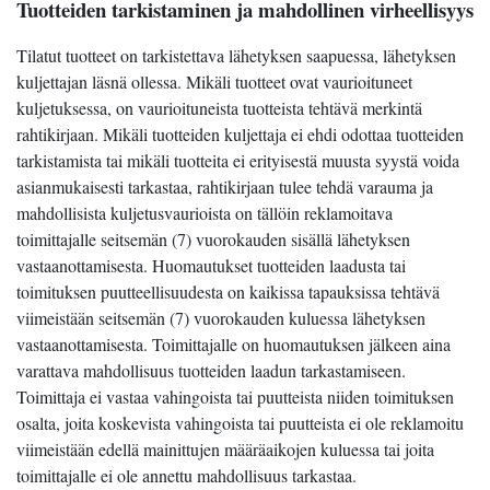
Tuotteiden tarkistaminen ja mahdollinen virheellisyys
Tilatut tuotteet on tarkistettava lähetyksen saapuessa, lähetyksen
kuljettajan läsnä ollessa. Mikäli tuotteet ovat vaurioituneet
kuljetuksessa, on vaurioituneista tuotteista tehtävä merkintä
rahtikirjaan. Mikäli tuotteiden kuljettaja ei ehdi odottaa tuotteiden
tarkistamista tai mikäli tuotteita ei erityisestä muusta syystä voida
asianmukaisesti tarkastaa, rahtikirjaan tulee tehdä varauma ja
mahdollisista kuljetusvaurioista on tällöin reklamoitava
toimittajalle seitsemän (7) vuorokauden sisällä lähetyksen
vastaanottamisesta. Huomautukset tuotteiden laadusta tai
toimituksen puutteellisuudesta on kaikissa tapauksissa tehtävä
viimeistään seitsemän (7) vuorokauden kuluessa lähetyksen
vastaanottamisesta. Toimittajalle on huomautuksen jälkeen aina
varattava mahdollisuus tuotteiden laadun tarkastamiseen.
Toimittaja ei vastaa vahingoista tai puutteista niiden toimituksen
osalta, joita koskevista vahingoista tai puutteista ei ole reklamoitu
viimeistään edellä mainittujen määräaikojen kuluessa tai joita
toimittajalle ei ole annettu mahdollisuus tarkastaa.