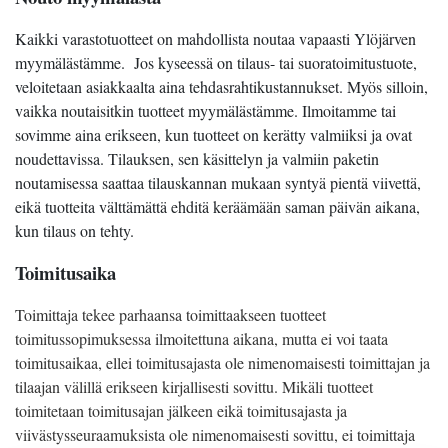
Kaikki varastotuotteet on mahdollista noutaa vapaasti Ylöjärven
myymälästämme. Jos kyseessä on tilaus- tai suoratoimitustuote,
veloitetaan asiakkaalta aina tehdasrahtikustannukset. Myös silloin,
vaikka noutaisitkin tuotteet myymälästämme. Ilmoitamme tai
sovimme aina erikseen, kun tuotteet on kerätty valmiiksi ja ovat
noudettavissa. Tilauksen, sen käsittelyn ja valmiin paketin
noutamisessa saattaa tilauskannan mukaan syntyä pientä viivettä,
eikä tuotteita välttämättä ehditä keräämään saman päivän aikana,
kun tilaus on tehty.
Toimitusaika
Toimittaja tekee parhaansa toimittaakseen tuotteet
toimitussopimuksessa ilmoitettuna aikana, mutta ei voi taata
toimitusaikaa, ellei toimitusajasta ole nimenomaisesti toimittajan ja
tilaajan välillä erikseen kirjallisesti sovittu. Mikäli tuotteet
toimitetaan toimitusajan jälkeen eikä toimitusajasta ja
viivästysseuraamuksista ole nimenomaisesti sovittu, ei toimittaja