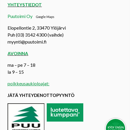
YHTEYSTIEDOT
Puutoimi Oy
Google Maps
Elopellontie 2, 33470 Ylöjärvi
Puh (03) 3142 4300 (vaihde)
myynti@puutoimi.fi
AVOINNA
ma – pe 7 – 18
la 9 – 15
poikkeusaukioloajat:
JÄTÄ YHTEYDENOTTOPYYNTÖ