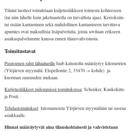
Tilatut tuotteet toimitetaan kuljetusliikkeen toimesta kohteeseen
(tai niin lähelle kuin jakeluautolla on turvallista ajaa). Kerroksiin-
tai sisään kantaminen sekä mahdollinen kantamiseen tarvittava
apumies ovat maksullisia lisäpalveluita, joista sovitaan erikseen
asiakaspalvelumme kanssa ennen tilausvahvistusta.
Toimitustavat
Puutoimen rahti
lähialueille
hiab-kalustolla määräytyy kilometrien
(Ylöjärven myymälä: Elopellontie 2, 33470 -> kohde) ja
kuorman suuruuden mukaan.
Kuljetusliikkeet pidemmissä toimituksissa
: Schenker, Kaukokiito
ja Posti.
Tehdastoimitukset
: Jalostamoista Ylöjärven myymälään tai suoraa
asiakkaalle.
Hinnat määräytyvät aina tilauskohtaisesti ja vahvistetaan