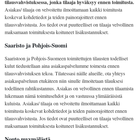
tilausvahvistuksessa, jonka tilaaja hyväksyy ennen toimitusta.
Asiakas/ tilaaja on velvoitettu ilmoittamaan kaikki toimitusta
koskevat kohdetiedot ja teiden painorajoitteet ennen
tilausvahvistusta. Jos tiedot ovat puutteelliset on tilaaja velvollinen
maksamaan toimituksesta koituneet lisäkustannukset.
Saaristo ja Pohjois-Suomi
Saaristoon ja Pohjois-Suomeen toimitettujen tilausten todelliset
kulut tiedustellaan aina asiakaspalvelumme toimesta ennen
tilausvahvistuksen tekoa. Tilatessasi näille alueille, ota yhteys
asiakaspalveluun etukäteen niin sinulle ilmoitetaan tilauksesi
todellinen rahtikustannus. Asiakas on velvollinen ennen tilaamista
lukemaan nämä toimitusehdot ja on vastuussa ylimääräisistä
kuluista. Asiakas/ tilaaja on velvoitettu ilmoittamaan kaikki
toimitusta koskevat kohdetiedot ja teiden painorajoitteet ennen
tilausvahvistusta. Jos tiedot ovat puutteelliset on tilaaja velvollinen
maksamaan toimituksesta koituneet lisäkustannukset.
Nouto myymälästä