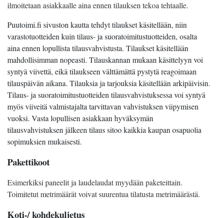
ilmoitetaan asiakkaalle aina ennen tilauksen tekoa tehtaalle.
Puutoimi.fi sivuston kautta tehdyt tilaukset käsitellään, niin
varastotuotteiden kuin tilaus- ja suoratoimitustuotteiden, osalta
aina ennen lopullista tilausvahvistusta. Tilaukset käsitellään
mahdollisimman nopeasti. Tilauskannan mukaan käsittelyyn voi
syntyä viivettä, eikä tilaukseen välttämättä pystytä reagoimaan
tilauspäivän aikana. Tilauksia ja tarjouksia käsitellään arkipäivisin.
Tilaus- ja suoratoimitustuotteiden tilausvahvistuksessa voi syntyä
myös viiveitä valmistajalta tarvittavan vahvistuksen viipymisen
vuoksi. Vasta lopullisen asiakkaan hyväksymän
tilausvahvistuksen jälkeen tilaus sitoo kaikkia kaupan osapuolia
sopimuksien mukaisesti.
Pakettikoot
Esimerkiksi paneelit ja laudelaudat myydään paketeittain.
Toimitetut metrimäärät voivat suurentua tilatusta metrimäärästä.
Koti-/ kohdekuljetus