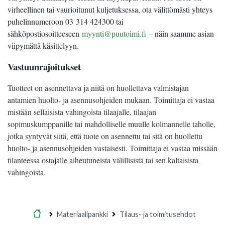
virheellinen tai vaurioitunut kuljetuksessa, ota välittömästi yhteys
puhelinnumeroon 03 314 424300 tai
sähköpostiosoitteeseen
myynti@puutoimi.fi
– näin saamme asian
viipymättä käsittelyyn.
Vastuunrajoitukset
Tuotteet on asennettava ja niitä on huollettava valmistajan
antamien huolto- ja asennusohjeiden mukaan. Toimittaja ei vastaa
mistään sellaisista vahingoista tilaajalle, tilaajan
sopimuskumppanille tai mahdolliselle muulle kolmannelle taholle,
jotka syntyvät siitä, että tuote on asennettu tai sitä on huollettu
huolto- ja asennusohjeiden vastaisesti. Toimittaja ei vastaa missään
tilanteessa ostajalle aiheutuneista välillisistä tai sen kaltaisista
vahingoista.
Etusivu
Materiaalipankki
Tilaus- ja toimitusehdot