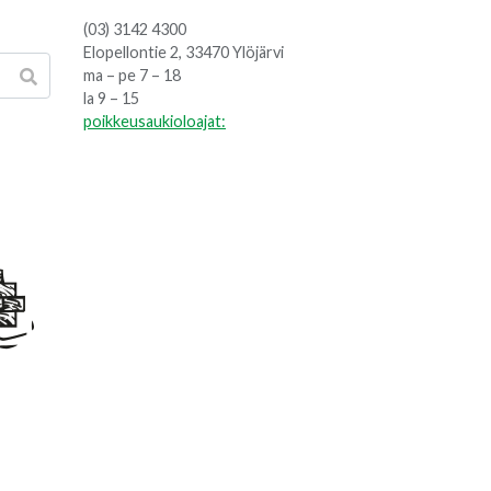
(03) 3142 4300
Elopellontie 2, 33470 Ylöjärvi
ma – pe 7 – 18
la 9 – 15
poikkeusaukioloajat: