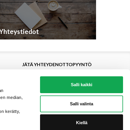
Yhteystiedot
JÄTÄ YHTEYDENOTTOPYYNTÖ
Salli kaikki
an
sen median,
Salli valinta
on kerätty,
Kiellä