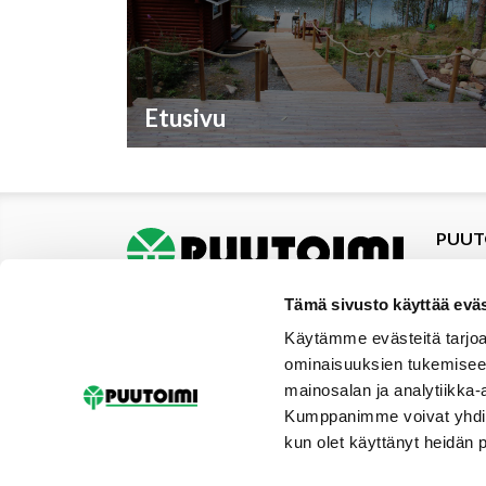
Etusivu
PUUT
Tuotte
Tarjou
Tämä sivusto käyttää eväs
Tarjou
Käytämme evästeitä tarjoa
Yhteys
ominaisuuksien tukemisee
Materi
mainosalan ja analytiikka-
Palvel
Kumppanimme voivat yhdistää 
Uutise
kun olet käyttänyt heidän 
Galler
Tilaus