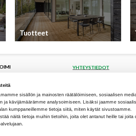
Tuotteet
OIMI
YHTEYSTIEDOT
et
Puutoimi Oy
Google Maps
kset
teitä
spyyntö
Elopellontie 2, 33470 Ylöjärvi
mamme sisällön ja mainosten räätälöimiseen, sosiaalisen medi
tiedot
Puh (03) 3142 4300 (vaihde)
n ja kävijämäärämme analysoimiseen. Lisäksi jaamme sosiaali
aalipankki
myynti@puutoimi.fi
alan kumppaneillemme tietoja siitä, miten käytät sivustoamme.
ut
näitä tietoja muihin tietoihin, joita olet antanut heille tai joita 
AVOINNA
t
palvelujaan.
ia
ma – pe 7 – 18
- ja toimitusehdot