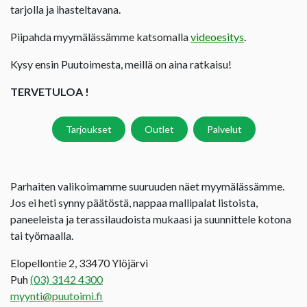
tarjolla ja ihasteltavana.
Piipahda myymälässämme katsomalla
videoesitys
.
Kysy ensin Puutoimesta, meillä on aina ratkaisu!
TERVETULOA !
Tarjoukset
Outlet
Palvelut
Parhaiten valikoimamme suuruuden näet myymälässämme.
Jos ei heti synny päätöstä, nappaa mallipalat listoista,
paneeleista ja terassilaudoista mukaasi ja suunnittele kotona
tai työmaalla.
Elopellontie 2, 33470 Ylöjärvi
Puh
(03) 3142 4300
myynti@puutoimi.fi