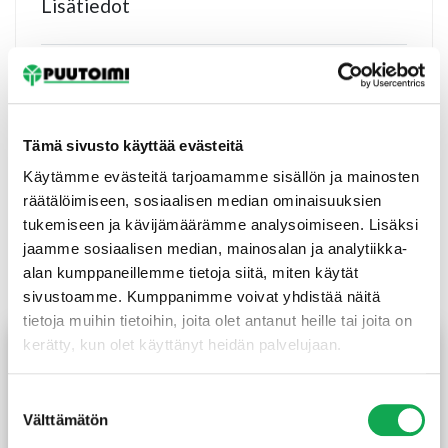
Lisätiedot
koko
600 ml
Tämä sivusto käyttää evästeitä
Käytämme evästeitä tarjoamamme sisällön ja mainosten
räätälöimiseen, sosiaalisen median ominaisuuksien
tukemiseen ja kävijämäärämme analysoimiseen. Lisäksi
jaamme sosiaalisen median, mainosalan ja analytiikka-
Tutustu myös
alan kumppaneillemme tietoja siitä, miten käytät
sivustoamme. Kumppanimme voivat yhdistää näitä
tietoja muihin tietoihin, joita olet antanut heille tai joita on
kerätty, kun olet käyttänyt heidän palvelujaan.
Suostumuksen
Välttämätön
valinta