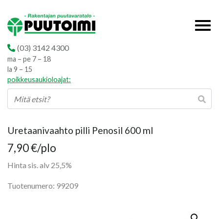
(03) 3142 4300
ma – pe 7 – 18
la 9 – 15
poikkeusaukioloajat:
Uretaanivaahto pilli Penosil 600 ml
7,90
€
/plo
Hinta sis. alv 25,5%
Tuotenumero: 99209