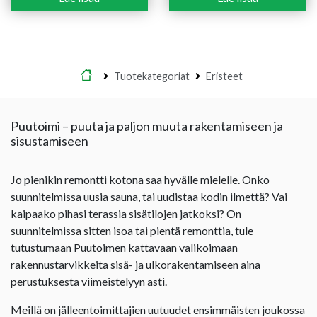
Etusivu
Tuotekategoriat
Eristeet
Puutoimi – puuta ja paljon muuta rakentamiseen ja
sisustamiseen
Jo pienikin remontti kotona saa hyvälle mielelle. Onko
suunnitelmissa uusia sauna, tai uudistaa kodin ilmettä? Vai
kaipaako pihasi terassia sisätilojen jatkoksi? On
suunnitelmissa sitten isoa tai pientä remonttia, tule
tutustumaan Puutoimen kattavaan valikoimaan
rakennustarvikkeita sisä- ja ulkorakentamiseen aina
perustuksesta viimeistelyyn asti.
Meillä on jälleentoimittajien uutuudet ensimmäisten joukossa