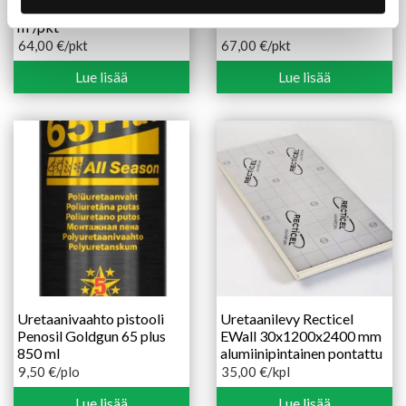
150X565X1170 mm 3,31
mm
m²/pkt
64,00
€
/pkt
67,00
€
/pkt
Lue lisää
Lue lisää
Uretaanivaahto pistooli
Uretaanilevy Recticel
Penosil Goldgun 65 plus
EWall 30x1200x2400 mm
850 ml
alumiinipintainen pontattu
9,50
€
/plo
35,00
€
/kpl
Lue lisää
Lue lisää