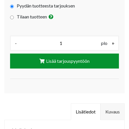
Pyydän tuotteesta tarjouksen
Tilaan tuotteen
Määrä (plo):
-
plo
+
Lisää tarjouspyyntöön
Lisätiedot
Kuvaus