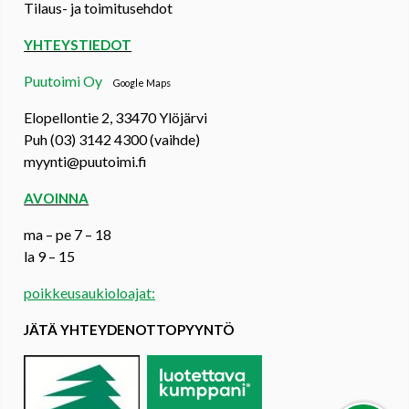
Tilaus- ja toimitusehdot
YHTEYSTIEDOT
Puutoimi Oy
Google Maps
Elopellontie 2, 33470 Ylöjärvi
Puh (03) 3142 4300 (vaihde)
myynti@puutoimi.fi
AVOINNA
ma – pe 7 – 18
la 9 – 15
poikkeusaukioloajat:
JÄTÄ YHTEYDENOTTOPYYNTÖ