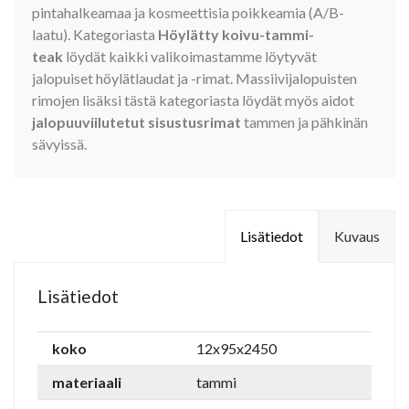
pintahalkeamaa ja kosmeettisia poikkeamia (A/B-
laatu). Kategoriasta
Höylätty koivu-tammi-
teak
löydät kaikki valikoimastamme löytyvät
jalopuiset höylätlaudat ja -rimat. Massiivijalopuisten
rimojen lisäksi tästä kategoriasta löydät myös aidot
jalopuuviilutetut sisustusrimat
tammen ja pähkinän
sävyissä.
Lisätiedot
Kuvaus
Lisätiedot
koko
12x95x2450
materiaali
tammi