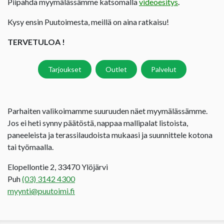
Piipahda myymälässämme katsomalla
videoesitys
.
Kysy ensin Puutoimesta, meillä on aina ratkaisu!
TERVETULOA !
Tarjoukset
Outlet
Palvelut
Parhaiten valikoimamme suuruuden näet myymälässämme.
Jos ei heti synny päätöstä, nappaa mallipalat listoista,
paneeleista ja terassilaudoista mukaasi ja suunnittele kotona
tai työmaalla.
Elopellontie 2, 33470 Ylöjärvi
Puh
(03) 3142 4300
myynti@puutoimi.fi