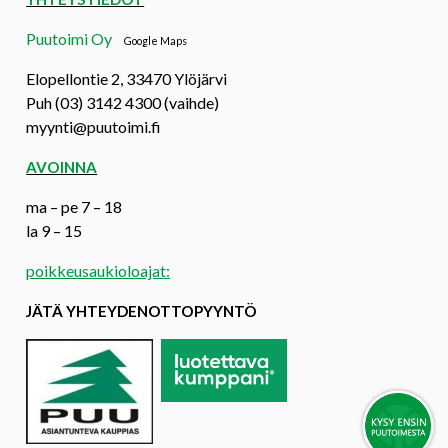
Puutoimi Oy
Google Maps
Elopellontie 2, 33470 Ylöjärvi
Puh (03) 3142 4300 (vaihde)
myynti@puutoimi.fi
AVOINNA
ma – pe 7 – 18
la 9 – 15
poikkeusaukioloajat:
JÄTÄ YHTEYDENOTTOPYYNTÖ