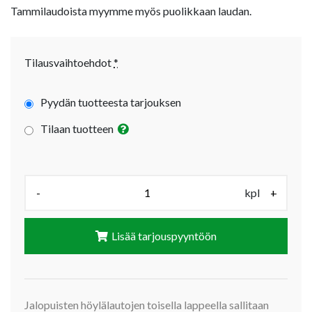
Tammilaudoista myymme myös puolikkaan laudan.
Tilausvaihtoehdot
*
Pyydän tuotteesta tarjouksen
Tilaan tuotteen
Määrä (kpl):
-
kpl
+
Lisää tarjouspyyntöön
Jalopuisten höylälautojen toisella lappeella sallitaan