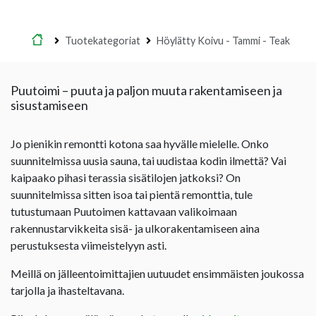
Etusivu
Tuotekategoriat
Höylätty Koivu - Tammi - Teak
Puutoimi – puuta ja paljon muuta rakentamiseen ja
sisustamiseen
Jo pienikin remontti kotona saa hyvälle mielelle. Onko
suunnitelmissa uusia sauna, tai uudistaa kodin ilmettä? Vai
kaipaako pihasi terassia sisätilojen jatkoksi? On
suunnitelmissa sitten isoa tai pientä remonttia, tule
tutustumaan Puutoimen kattavaan valikoimaan
rakennustarvikkeita sisä- ja ulkorakentamiseen aina
perustuksesta viimeistelyyn asti.
Meillä on jälleentoimittajien uutuudet ensimmäisten joukossa
tarjolla ja ihasteltavana.