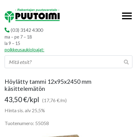
(03) 3142 4300
ma – pe 7 – 18
la 9 – 15
poikkeusaukioloajat:
Höylätty tammi 12x95x2450 mm
käsittelemätön
43,50
€
/kpl
(17,76 €/m)
Hinta sis. alv 25,5%
Tuotenumero: 55058