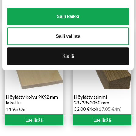
(40,82 €/m)
(17,14 €/m)
100,00
€
/kpl
42,00
€
/kpl
Lue lisää
Lue lisää
Salli kaikki
Salli valinta
Kiellä
Höylätty koivu 9X92 mm
Höylätty tammi
lakattu
28x28x3050 mm
(17,05 €/m)
52,00
€
/kpl
11,95
€
/m
Lue lisää
Lue lisää