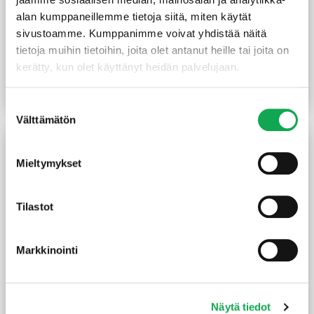
alan kumppaneillemme tietoja siitä, miten käytät
Tammi liimapuu
Höylätty tammi
sivustoamme. Kumppanimme voivat yhdistää näitä
80x80x950 mm
21x120x2450 mm
tietoja muihin tietoihin, joita olet antanut heille tai joita on
käsittelemätön
kerätty, kun olet käyttänyt heidän palvelujaan.
(115,79 €/m)
(28,57 €/m)
110,00
€
/kpl
70,00
€
/kpl
Lue lisää
Lue lisää
Suostumuksen
Välttämätön
valinta
Mieltymykset
Tilastot
Markkinointi
Höylätty tammi
Höylätty tammi
21x170x2450 mm
28x28x2450 mm
Näytä tiedot
käsittelemätön