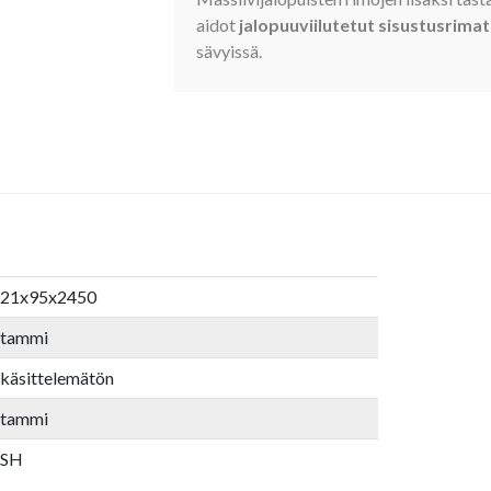
aidot
jalopuuviilutetut sisustusrimat
sävyissä.
21x95x2450
tammi
käsittelemätön
tammi
SH