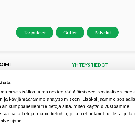
Tarjoukset
Outlet
Palvelut
OIMI
YHTEYSTIEDOT
et
Puutoimi Oy
Google Maps
kset
teitä
spyyntö
Elopellontie 2, 33470 Ylöjärvi
mamme sisällön ja mainosten räätälöimiseen, sosiaalisen medi
tiedot
Puh (03) 3142 4300 (vaihde)
n ja kävijämäärämme analysoimiseen. Lisäksi jaamme sosiaali
aalipankki
myynti@puutoimi.fi
alan kumppaneillemme tietoja siitä, miten käytät sivustoamme.
ut
näitä tietoja muihin tietoihin, joita olet antanut heille tai joita 
AVOINNA
t
palvelujaan.
ia
ma – pe 7 – 18
- ja toimitusehdot
la 9 – 15