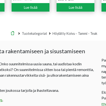
Lue lisää
Lue lisää
Etusivu
Tuotekategoriat
Höylätty Koivu - Tammi - Teak
ta rakentamiseen ja sisustamiseen
Pa
 Onko suunnitelmissa uusia sauna, tai uudistaa kodin
my
jatkoksi? On suunnitelmissa sitten isoa tai pientä remonttia,
na
an rakennustarvikkeita sisä- ja ulkorakentamiseen aina
te
ty
en joukossa tarjolla ja ihasteltavana.
El
P
ys
.
my