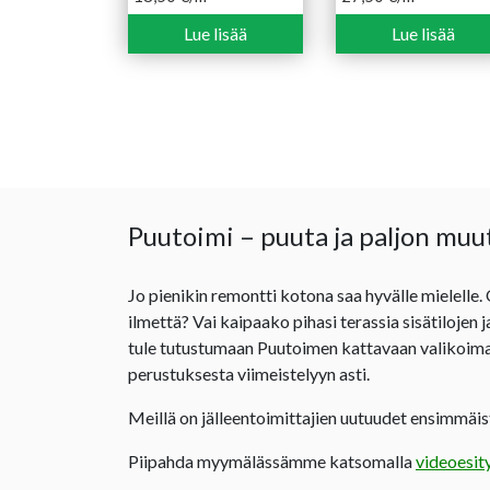
Lue lisää
Lue lisää
Puutoimi – puuta ja paljon muu
Jo pienikin remontti kotona saa hyvälle mielelle.
ilmettä? Vai kaipaako pihasi terassia sisätilojen 
tule tutustumaan Puutoimen kattavaan valikoima
perustuksesta viimeistelyyn asti.
Meillä on jälleentoimittajien uutuudet ensimmäist
Piipahda myymälässämme katsomalla
videoesit