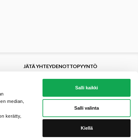
JÄTÄ YHTEYDENOTTOPYYNTÖ
Salli kaikki
an
sen median,
Salli valinta
on kerätty,
Kiellä