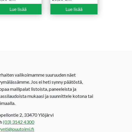
Lue lisää
Lue lisää
rhaiten valikoimamme suuruuden näet
ymälässämme. Jos ei heti synny päätöstä,
ppaa mallipalat listoista, paneeleista ja
rassilaudoista mukaasi ja suunnittele kotona tai
ömaalla.
opellontie 2, 33470 Ylöjärvi
uh
(03) 3142 4300
ynti@puutoimi.fi