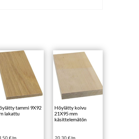
öylätty tammi 9X92
Höylätty koivu
m lakattu
21X95 mm
käsittelemätön
3,50
€
/m
20,30
€
/m