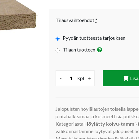
Tilausvaihtoehdot
*
Pyydän tuotteesta tarjouksen
Tilaan tuotteen
Määrä (kpl):
-
kpl
+
Lisä
Jalopuisten höylälautojen toisella lappee
pintahalkeamaa ja kosmeettisia poikke
Kategoriasta
Höylätty koivu-tammi-
valikoimastamme löytyvät jalopuiset höy
Massiivijalopuisten rimojen lisäksi täs