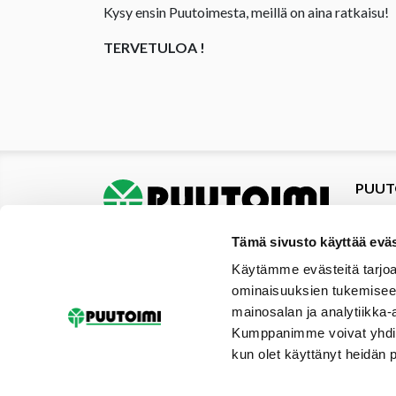
Kysy ensin Puutoimesta, meillä on aina ratkaisu!
TERVETULOA !
PUUT
Tuotte
Tarjou
Tämä sivusto käyttää eväs
Tarjou
Käytämme evästeitä tarjoa
Yhteys
ominaisuuksien tukemisee
Materi
mainosalan ja analytiikka-
Palvel
Kumppanimme voivat yhdistää 
Uutise
kun olet käyttänyt heidän 
Galler
Tilaus