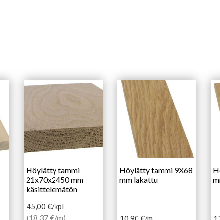
Höylätty tammi
Höylätty tammi 9X68
H
21x70x2450 mm
mm lakattu
m
käsittelemätön
45,00
€
/kpl
(18,37 €/m)
10,90
€
/m
1