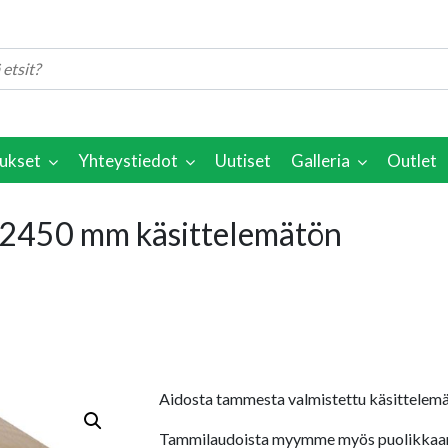
ukset
Yhteystiedot
Uutiset
Galleria
Outlet
2450 mm käsittelemätön
Aidosta tammesta valmistettu käsittelemä
Tammilaudoista myymme myös puolikkaan