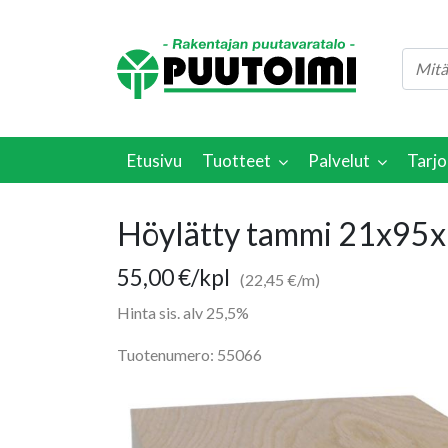
Etusivu
Tuotteet
Palvelut
Tarjo
Höylätty tammi 21x95x
55,00
€
/kpl
(22,45 €/m)
Hinta sis. alv 25,5%
Tuotenumero: 55066