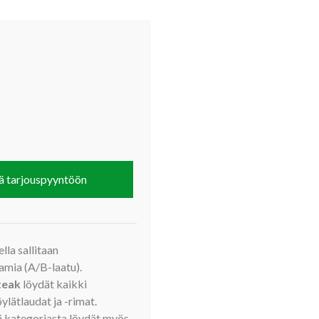
ä tarjouspyyntöön
lla sallitaan
amia (A/B-laatu).
teak
löydät kaikki
lätlaudat ja -rimat.
tä kategoriasta löydät myös