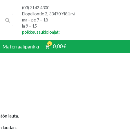
(03) 3142 4300
Elopellontie 2, 33470 Ylöjärvi
ma – pe 7 – 18
la 9 – 15
poikkeusaukioloajat:
0
0,00
€
Materiaalipankki
tön lauta.
 laudan.