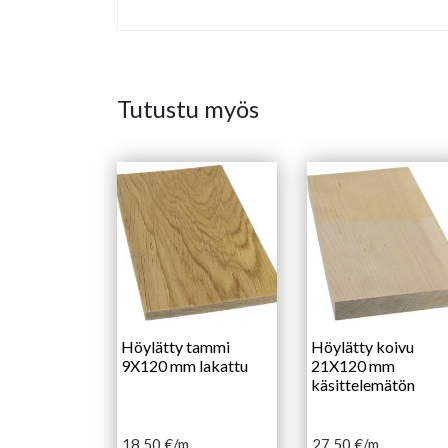
Tutustu myös
Höylätty tammi
Höylätty koivu
9X120 mm lakattu
21X120 mm
käsittelemätön
18,50
€
/m
27,50
€
/m