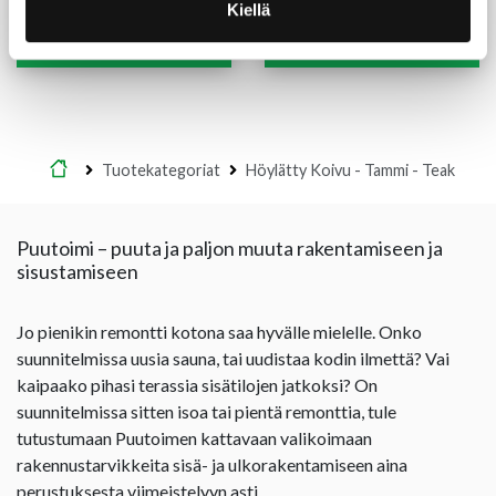
13,50
€
/m
13,50
€
/m
Kiellä
Lue lisää
Lue lisää
Etusivu
Tuotekategoriat
Höylätty Koivu - Tammi - Teak
Puutoimi – puuta ja paljon muuta rakentamiseen ja
sisustamiseen
Jo pienikin remontti kotona saa hyvälle mielelle. Onko
suunnitelmissa uusia sauna, tai uudistaa kodin ilmettä? Vai
kaipaako pihasi terassia sisätilojen jatkoksi? On
suunnitelmissa sitten isoa tai pientä remonttia, tule
tutustumaan Puutoimen kattavaan valikoimaan
rakennustarvikkeita sisä- ja ulkorakentamiseen aina
perustuksesta viimeistelyyn asti.