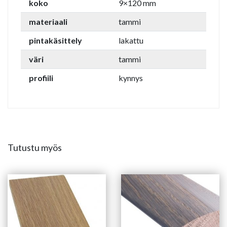
koko
9×120 mm
materiaali
tammi
pintakäsittely
lakattu
väri
tammi
profiili
kynnys
Tutustu myös