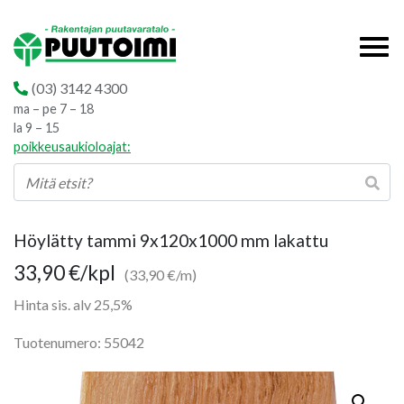
(03) 3142 4300
ma – pe 7 – 18
la 9 – 15
poikkeusaukioloajat:
Höylätty tammi 9x120x1000 mm lakattu
33,90
€
/kpl
(33,90 €/m)
Hinta sis. alv 25,5%
Tuotenumero: 55042