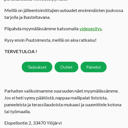
Meillä on jälleentoimittajien uutuudet ensimmäisten joukossa
tarjolla ja ihasteltavana.
Piipahda myymälässämme katsomalla
videoesitys
.
Kysy ensin Puutoimesta, meillä on aina ratkaisu!
TERVETULOA !
Tarjoukset
Outlet
Palvelut
Parhaiten valikoimamme suuruuden näet myymälässämme.
Jos ei heti synny päätöstä, nappaa mallipalat listoista,
paneeleista ja terassilaudoista mukaasi ja suunnittele kotona
tai työmaalla.
Elopellontie 2, 33470 Ylöjärvi