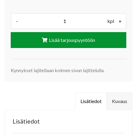
Määrä (kpl):
-
kpl
+
Lisää tarjouspyyntöön
Kynnykset lajitellaan kolmen sivun lajittelulla.
Lisätiedot
Kuvaus
Lisätiedot