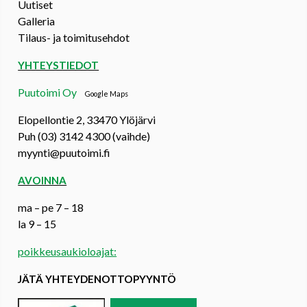
Uutiset
Galleria
Tilaus- ja toimitusehdot
YHTEYSTIEDOT
Puutoimi Oy
Google Maps
Elopellontie 2, 33470 Ylöjärvi
Puh (03) 3142 4300 (vaihde)
myynti@puutoimi.fi
AVOINNA
ma – pe 7 – 18
la 9 – 15
poikkeusaukioloajat:
JÄTÄ YHTEYDENOTTOPYYNTÖ