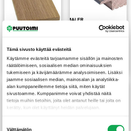
Höylätty tammi
T-lista Maler
12x95x2450 mm
21X60/17X1000 mm
käsittelemätön
tammi harmaa
Tämä sivusto käyttää evästeitä
26,55
€
/kpl
13,28
€
/kpl
Käytämme evästeitä tarjoamamme sisällön ja mainosten
(17,76 €/m)
-50%
43,50
€
/kpl
räätälöimiseen, sosiaalisen median ominaisuuksien
Lue lisää
Lue lisää
tukemiseen ja kävijämäärämme analysoimiseen. Lisäksi
jaamme sosiaalisen median, mainosalan ja analytiikka-
alan kumppaneillemme tietoja siitä, miten käytät
sivustoamme. Kumppanimme voivat yhdistää näitä
tietoja muihin tietoihin, joita olet antanut heille tai joita on
kerätty, kun olet käyttänyt heidän palvelujaan.
Suostumuksen
Välttämätön
valinta