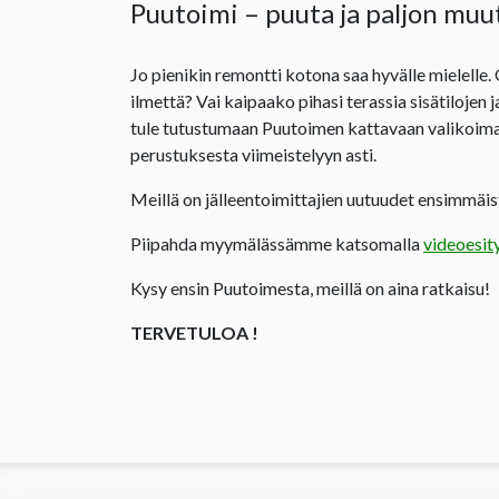
Puutoimi – puuta ja paljon muu
Jo pienikin remontti kotona saa hyvälle mielelle.
ilmettä? Vai kaipaako pihasi terassia sisätilojen 
tule tutustumaan Puutoimen kattavaan valikoima
perustuksesta viimeistelyyn asti.
Meillä on jälleentoimittajien uutuudet ensimmäist
Piipahda myymälässämme katsomalla
videoesit
Kysy ensin Puutoimesta, meillä on aina ratkaisu!
TERVETULOA !