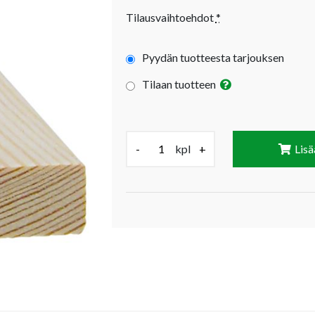
Tilausvaihtoehdot
*
Pyydän tuotteesta tarjouksen
Tilaan tuotteen
Määrä (kpl):
-
kpl
+
Lisä