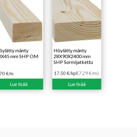
öylätty mänty
Höylätty mänty
8X45 mm SHP OM
28X90X2400 mm
SHP Sormijatkettu
(7,29 €/m)
17,50
€
/kpl
,70
€
/m
Lue lisää
Lue lisää