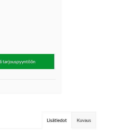
ä tarjouspyyntöön
Lisätiedot
Kuvaus