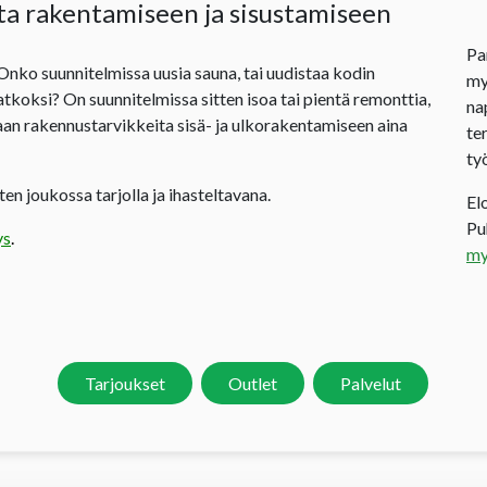
ta rakentamiseen ja sisustamiseen
Pa
 Onko suunnitelmissa uusia sauna, tai uudistaa kodin
my
jatkoksi? On suunnitelmissa sitten isoa tai pientä remonttia,
na
an rakennustarvikkeita sisä- ja ulkorakentamiseen aina
te
ty
en joukossa tarjolla ja ihasteltavana.
El
P
ys
.
my
Tarjoukset
Outlet
Palvelut