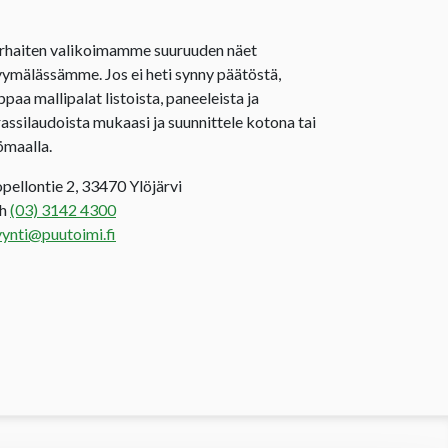
rhaiten valikoimamme suuruuden näet
ymälässämme. Jos ei heti synny päätöstä,
ppaa mallipalat listoista, paneeleista ja
rassilaudoista mukaasi ja suunnittele kotona tai
ömaalla.
opellontie 2, 33470 Ylöjärvi
uh
(03) 3142 4300
ynti@puutoimi.fi