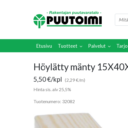
Etusivu
Tuotteet
Palvelut
Tarjo
Höylätty mänty 15X4
5,50
€
/kpl
(2,29 €/m)
Hinta sis. alv 25,5%
Tuotenumero: 32082