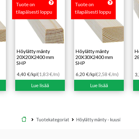
Tuote on
Tuote on
tilapäisesti loppu
tilapäisesti loppu
Höylätty mänty
Höylätty mänty
H
20X20X2400 mm
20X30X2400 mm
2
SHP
SHP
(1,83 €/m)
(2,58 €/m)
4,40
€
/kpl
6,20
€
/kpl
3
Lue lisää
Lue lisää
Etusivu
Tuotekategoriat
Höylätty mänty - kuusi