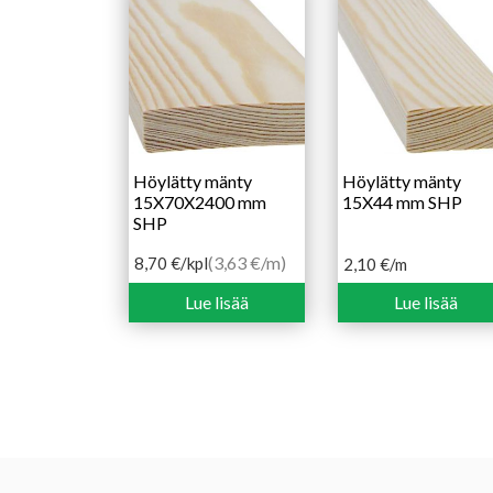
Höylätty mänty
Höylätty mänty
15X70X2400 mm
15X44 mm SHP
SHP
(3,63 €/m)
8,70
€
/kpl
2,10
€
/m
Lue lisää
Lue lisää