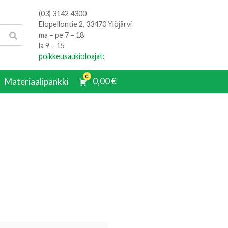
(03) 3142 4300
Elopellontie 2, 33470 Ylöjärvi
ma – pe 7 – 18
la 9 – 15
poikkeusaukioloajat:
0
0,00
€
Materiaalipankki