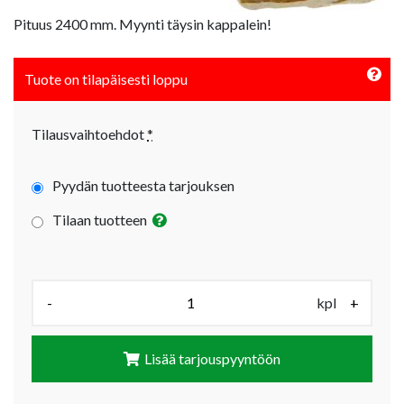
Pituus 2400 mm. Myynti täysin kappalein!
Tuote on tilapäisesti loppu
Tilausvaihtoehdot
*
Pyydän tuotteesta tarjouksen
Tilaan tuotteen
Määrä (kpl):
-
kpl
+
Lisää tarjouspyyntöön