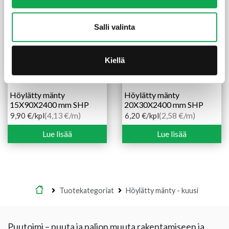
Tuote on
tilapäisesti loppu
Salli valinta
Kiellä
Höylätty mänty
Höylätty mänty
15X90X2400 mm SHP
20X30X2400 mm SHP
(4,13 €/m)
(2,58 €/m)
9,90
€
/kpl
6,20
€
/kpl
Lue lisää
Lue lisää
Etusivu
Tuotekategoriat
Höylätty mänty - kuusi
Puutoimi – puuta ja paljon muuta rakentamiseen ja