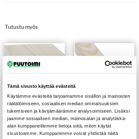
Tutustu myös
Tämä sivusto käyttää evästeitä
Käytämme evästeitä tarjoamamme sisällön ja mainosten
räätälöimiseen, sosiaalisen median ominaisuuksien
Höylätty mänty
Höylätty mänty
tukemiseen ja kävijämäärämme analysoimiseen. Lisäksi
15X120X2400 mm SHP
15X20X2400 mm SHP
jaamme sosiaalisen median, mainosalan ja analytiikka-
Sormijatkettu
alan kumppaneillemme tietoja siitä, miten käytät
(5,17 €/m)
(1,88 €/m)
12,40
€
/kpl
4,50
€
/kpl
sivustoamme. Kumppanimme voivat yhdistää näitä