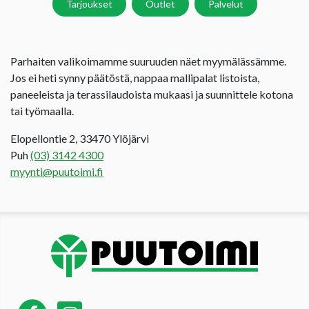
Tarjoukset
Outlet
Palvelut
Parhaiten valikoimamme suuruuden näet myymälässämme.
Jos ei heti synny päätöstä, nappaa mallipalat listoista,
paneeleista ja terassilaudoista mukaasi ja suunnittele kotona
tai työmaalla.
Elopellontie 2, 33470 Ylöjärvi
Puh
(03) 3142 4300
myynti@puutoimi.fi