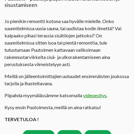
sisustamiseen
Jo pienikin remontti kotona saa hyvälle mielelle. Onko
suunnitelmissa uusia sauna, tai uudistaa kodin ilmettä? Vai
kaipaako pihasi terassia sisätilojen jatkoksi? On
suunnitelmissa sitten isoa tai pientä remonttia, tule
tutustumaan Puutoimen kattavaan valikoimaan
rakennustarvikkeita sisä- ja ulkorakentamiseen aina
perustuksesta viimeistelyyn asti.
Meillä on jälleentoimittajien uutuudet ensimmäisten joukossa
tarjolla ja ihasteltavana.
Piipahda myymälässämme katsomalla
videoesitys
.
Kysy ensin Puutoimesta, meillä on aina ratkaisu!
TERVETULOA !