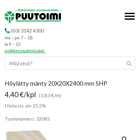
(03) 3142 4300
ma – pe 7 – 18
la 9 – 15
poikkeusaukioloajat:
Höylätty mänty 20X20X2400 mm SHP
4,40
€
/kpl
(1,83 €/m)
Hinta sis. alv 25,5%
Tuotenumero: 32085