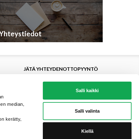
Yhteystiedot
JÄTÄ YHTEYDENOTTOPYYNTÖ
Salli kaikki
an
sen median,
Salli valinta
on kerätty,
Kiellä