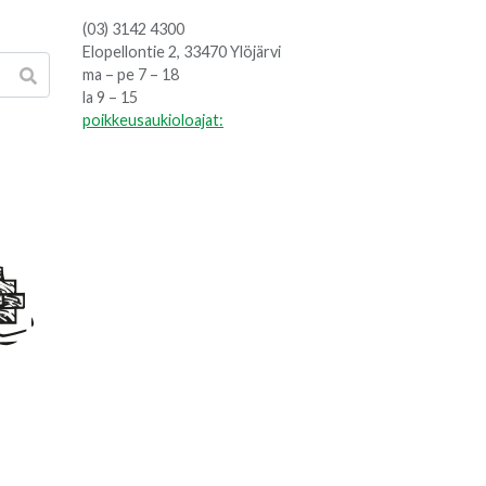
(03) 3142 4300
Elopellontie 2, 33470 Ylöjärvi
ma – pe 7 – 18
la 9 – 15
poikkeusaukioloajat: