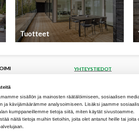
Tuotteet
OIMI
YHTEYSTIEDOT
et
Puutoimi Oy
Google Maps
kset
teitä
spyyntö
Elopellontie 2, 33470 Ylöjärvi
mamme sisällön ja mainosten räätälöimiseen, sosiaalisen medi
tiedot
Puh (03) 3142 4300 (vaihde)
n ja kävijämäärämme analysoimiseen. Lisäksi jaamme sosiaali
aalipankki
myynti@puutoimi.fi
alan kumppaneillemme tietoja siitä, miten käytät sivustoamme.
ut
näitä tietoja muihin tietoihin, joita olet antanut heille tai joita 
AVOINNA
t
palvelujaan.
ia
ma – pe 7 – 18
- ja toimitusehdot