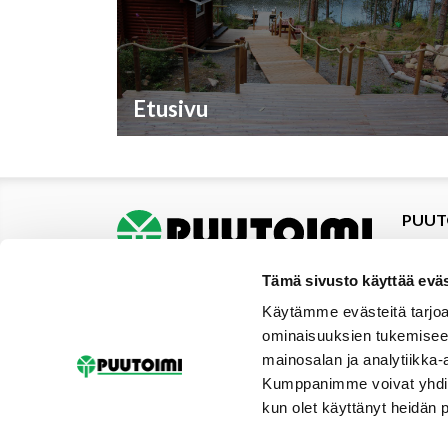
Etusivu
PUUT
Tuotte
Tarjou
Tämä sivusto käyttää eväs
Tarjou
Käytämme evästeitä tarjoa
Yhteys
ominaisuuksien tukemisee
Materi
mainosalan ja analytiikka-
Palvel
Kumppanimme voivat yhdistää 
Uutise
kun olet käyttänyt heidän 
Galler
Tilaus