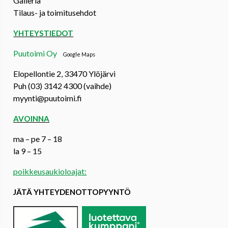
Galleria
Tilaus- ja toimitusehdot
YHTEYSTIEDOT
Puutoimi Oy
Google Maps
Elopellontie 2, 33470 Ylöjärvi
Puh (03) 3142 4300 (vaihde)
myynti@puutoimi.fi
AVOINNA
ma – pe 7 – 18
la 9 – 15
poikkeusaukioloajat:
JÄTÄ YHTEYDENOTTOPYYNTÖ