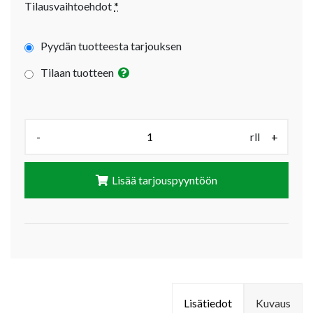
Tilausvaihtoehdot
*
Pyydän tuotteesta tarjouksen
Tilaan tuotteen
Määrä (rll):
-
rll
+
Lisää tarjouspyyntöön
Lisätiedot
Kuvaus