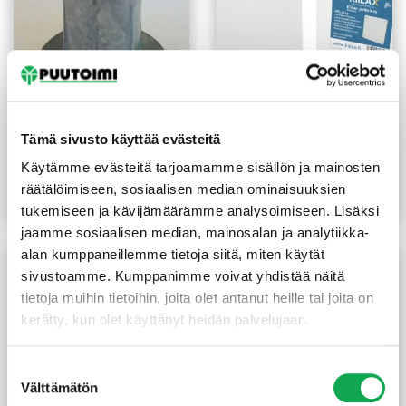
Kierrehylsy Rollmex M10-
Peitelevy 250X250 mm
Tämä sivusto käyttää evästeitä
AL
valkea
Käytämme evästeitä tarjoamamme sisällön ja mainosten
11,50
€
/kpl
2,30
€
/kpl
-80%
1,60
€
/kpl
räätälöimiseen, sosiaalisen median ominaisuuksien
Lue lisää
Lue lisää
tukemiseen ja kävijämäärämme analysoimiseen. Lisäksi
jaamme sosiaalisen median, mainosalan ja analytiikka-
alan kumppaneillemme tietoja siitä, miten käytät
sivustoamme. Kumppanimme voivat yhdistää näitä
tietoja muihin tietoihin, joita olet antanut heille tai joita on
kerätty, kun olet käyttänyt heidän palvelujaan.
Suostumuksen
Välttämätön
valinta