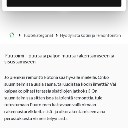
Lue lisää
Lue lisää
Etusivu
Tuotekategoriat
Hyödyllistä kotiin ja remontointiin
Puutoimi – puuta ja paljon muuta rakentamiseen ja
sisustamiseen
Jo pienikin remontti kotona saa hyvälle mielelle. Onko
suunnitelmissa uusia sauna, tai uudistaa kodin ilmettä? Vai
kaipaako pihasi terassia sisätilojen jatkoksi? On
suunnitelmissa sitten isoa tai pientä remonttia, tule
tutustumaan Puutoimen kattavaan valikoimaan
rakennustarvikkeita sisä- ja ulkorakentamiseen aina
perustuksesta viimeistelyyn asti.