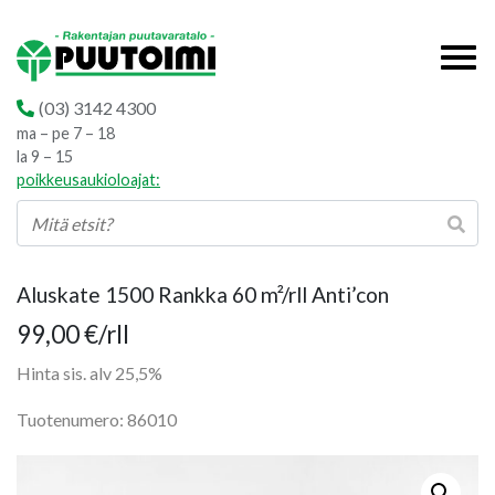
(03) 3142 4300
ma – pe 7 – 18
la 9 – 15
poikkeusaukioloajat:
Aluskate 1500 Rankka 60 m²/rll Anti’con
99,00
€
/rll
Hinta sis. alv 25,5%
Tuotenumero: 86010