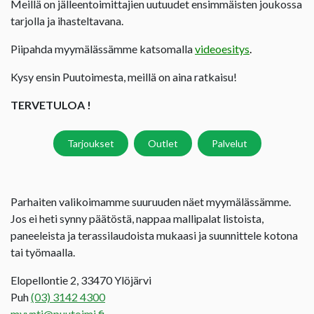
Meillä on jälleentoimittajien uutuudet ensimmäisten joukossa
tarjolla ja ihasteltavana.
Piipahda myymälässämme katsomalla
videoesitys
.
Kysy ensin Puutoimesta, meillä on aina ratkaisu!
TERVETULOA !
Tarjoukset
Outlet
Palvelut
Parhaiten valikoimamme suuruuden näet myymälässämme.
Jos ei heti synny päätöstä, nappaa mallipalat listoista,
paneeleista ja terassilaudoista mukaasi ja suunnittele kotona
tai työmaalla.
Elopellontie 2, 33470 Ylöjärvi
Puh
(03) 3142 4300
myynti@puutoimi.fi