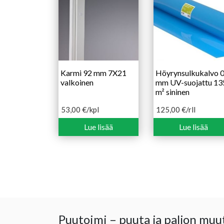
Karmi 92 mm 7X21
Höyrynsulkukalvo 0
valkoinen
mm UV-suojattu 13
m² sininen
53,00
€
/kpl
125,00
€
/rll
Lue lisää
Lue lisää
Puutoimi – puuta ja paljon muu