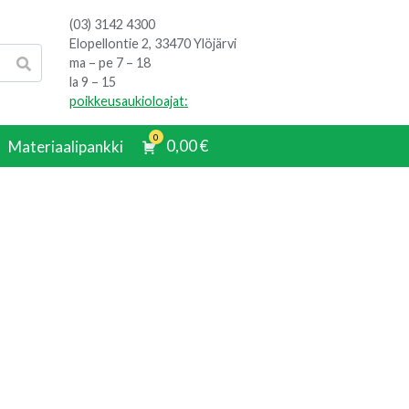
(03) 3142 4300
Elopellontie 2, 33470 Ylöjärvi
ma – pe 7 – 18
la 9 – 15
poikkeusaukioloajat:
0
0,00
€
Materiaalipankki