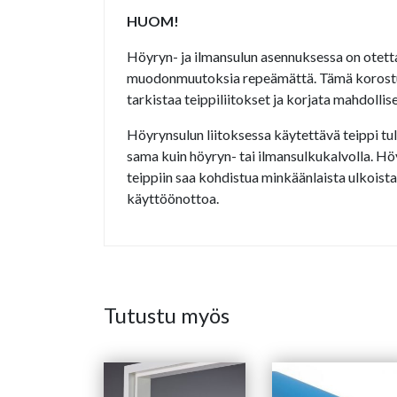
HUOM!
Höyryn- ja ilmansulun asennuksessa on otett
muodonmuutoksia repeämättä. Tämä korostuu er
tarkistaa teippiliitokset ja korjata mahdollise
Höyrynsulun liitoksessa käytettävä teippi tul
sama kuin höyryn- tai ilmansulkukalvolla. Höyr
teippiin saa kohdistua minkäänlaista ulkoista
käyttöönottoa.
Tutustu myös