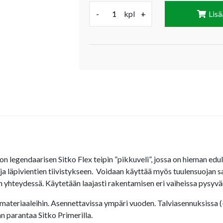
Määrä (kpl):
-
kpl
+
Lisä
n legendaarisen Sitko Flex teipin ”pikkuveli”, jossa on hieman edul
n ja läpivientien tiivistykseen. Voidaan käyttää myös tuulensuojan
n yhteydessä. Käytetään laajasti rakentamisen eri vaiheissa pysyvän
smateriaaleihin. Asennettavissa ympäri vuoden. Talviasennuksissa (
n parantaa Sitko Primerilla.