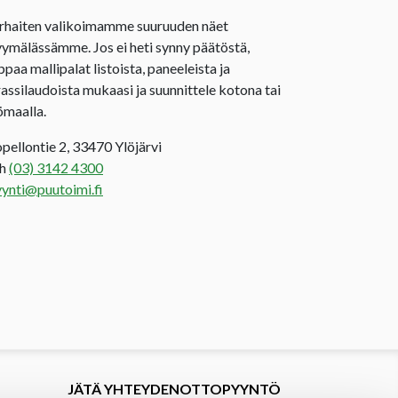
rhaiten valikoimamme suuruuden näet
ymälässämme. Jos ei heti synny päätöstä,
ppaa mallipalat listoista, paneeleista ja
rassilaudoista mukaasi ja suunnittele kotona tai
ömaalla.
opellontie 2, 33470 Ylöjärvi
uh
(03) 3142 4300
ynti@puutoimi.fi
JÄTÄ YHTEYDENOTTOPYYNTÖ