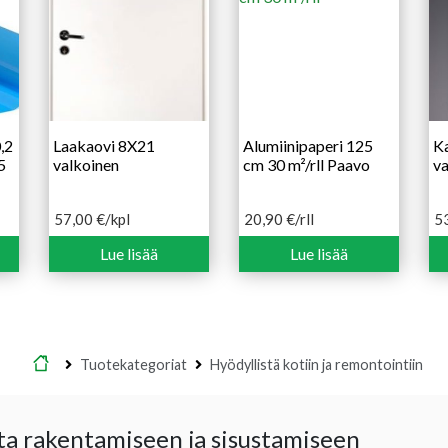
,2
Laakaovi 8X21
Alumiinipaperi 125
K
5
valkoinen
cm 30 m²/rll Paavo
va
57,00
€
/kpl
20,90
€
/rll
5
Lue lisää
Lue lisää
Etusivu
Tuotekategoriat
Hyödyllistä kotiin ja remontointiin
ta rakentamiseen ja sisustamiseen