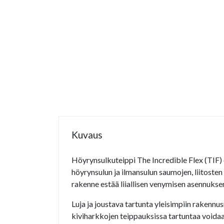
Kuvaus
Höyrynsulkuteippi The Incredible Flex (TIF) o
höyrynsulun ja ilmansulun saumojen, liitoste
rakenne estää liiallisen venymisen asennukse
Luja ja joustava tartunta yleisimpiin rakennu
kiviharkkojen teippauksissa tartuntaa voidaa