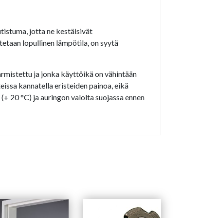
istuma, jotta ne kestäisivät
etaan lopullinen lämpötila, on syytä
armistettu ja jonka käyttöikä on vähintään
eissa kannatella eristeiden painoa, eikä
 (+ 20 °C) ja auringon valolta suojassa ennen