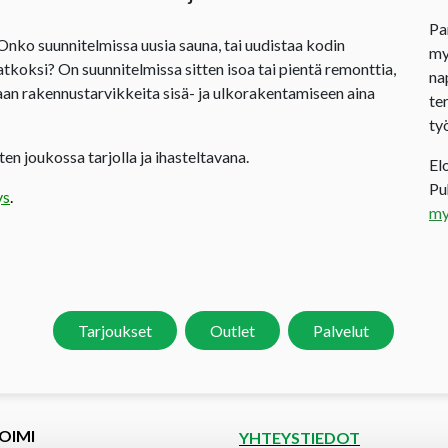
Pa
 Onko suunnitelmissa uusia sauna, tai uudistaa kodin
my
jatkoksi? On suunnitelmissa sitten isoa tai pientä remonttia,
na
an rakennustarvikkeita sisä- ja ulkorakentamiseen aina
te
ty
en joukossa tarjolla ja ihasteltavana.
El
P
ys
.
my
Tarjoukset
Outlet
Palvelut
OIMI
YHTEYSTIEDOT