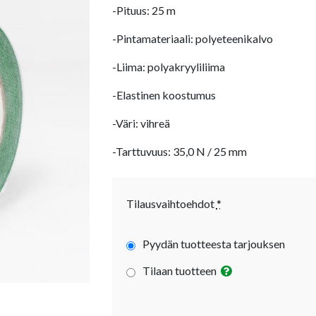
-Pituus: 25 m
-Pintamateriaali: polyeteenikalvo
-Liima: polyakryyliliima
-Elastinen koostumus
-Väri: vihreä
-Tarttuvuus: 35,0 N / 25 mm
Tilausvaihtoehdot
*
Pyydän tuotteesta tarjouksen
Tilaan tuotteen