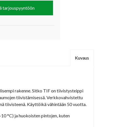
ä tarjouspyyntöön
Kuvaus
lisempi rakenne. Sitko TIF on tiivistysteippi
 saumojen tiivistämisessä. Verkkovahvistettu
ä tiivisteenä. Käyttöikä vähintään 50 vuotta.
-10 °C) ja huokoisten pintojen, kuten