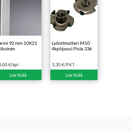
armi 92 mm 10X21
Lyöntimutteri M10
lkoinen
4kpl/pussi Pisla 336
3,00
€
/kpl
3,30
€
/PKT
Lue lisää
Lue lisää