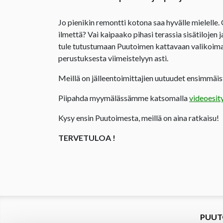
Jo pienikin remontti kotona saa hyvälle mielelle.
ilmettä? Vai kaipaako pihasi terassia sisätilojen 
tule tutustumaan Puutoimen kattavaan valikoima
perustuksesta viimeistelyyn asti.
Meillä on jälleentoimittajien uutuudet ensimmäist
Piipahda myymälässämme katsomalla
videoesit
Kysy ensin Puutoimesta, meillä on aina ratkaisu!
TERVETULOA !
PUUT