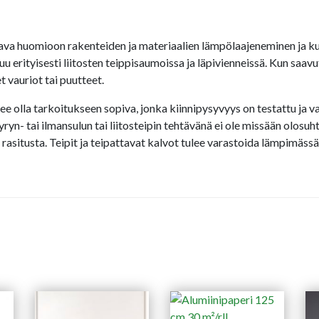
ava huomioon rakenteiden ja materiaalien lämpölaajeneminen ja kut
ityisesti liitosten teippisaumoissa ja läpivienneissä. Kun saavut
t vauriot tai puutteet.
ee olla tarkoitukseen sopiva, jonka kiinnipysyvyys on testattu ja v
yn- tai ilmansulun tai liitosteipin tehtävänä ei ole missään olosuht
 rasitusta. Teipit ja teipattavat kalvot tulee varastoida lämpimässä