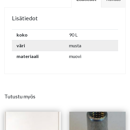
Lisätiedot
koko
90 L
väri
musta
materiaali
muovi
Tutustu myös