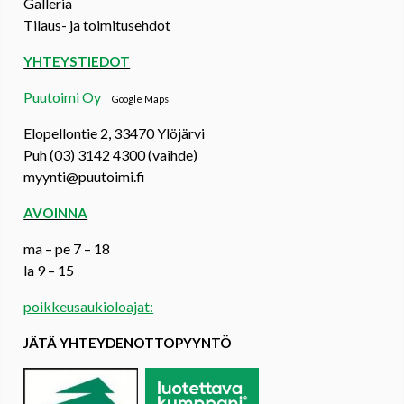
Galleria
Tilaus- ja toimitusehdot
YHTEYSTIEDOT
Puutoimi Oy
Google Maps
Elopellontie 2, 33470 Ylöjärvi
Puh (03) 3142 4300 (vaihde)
myynti@puutoimi.fi
AVOINNA
ma – pe 7 – 18
la 9 – 15
poikkeusaukioloajat:
JÄTÄ YHTEYDENOTTOPYYNTÖ