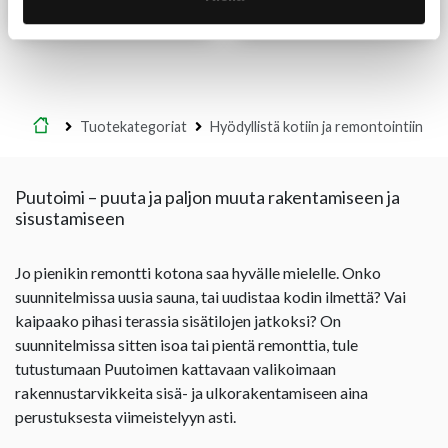
Lue lisää
Lue lisää
Etusivu
Tuotekategoriat
Hyödyllistä kotiin ja remontointiin
Puutoimi – puuta ja paljon muuta rakentamiseen ja
sisustamiseen
Jo pienikin remontti kotona saa hyvälle mielelle. Onko
suunnitelmissa uusia sauna, tai uudistaa kodin ilmettä? Vai
kaipaako pihasi terassia sisätilojen jatkoksi? On
suunnitelmissa sitten isoa tai pientä remonttia, tule
tutustumaan Puutoimen kattavaan valikoimaan
rakennustarvikkeita sisä- ja ulkorakentamiseen aina
perustuksesta viimeistelyyn asti.