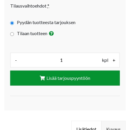
Tilausvaihtoehdot
*
Pyydän tuotteesta tarjouksen
Tilaan tuotteen
Määrä (kpl):
-
kpl
+
Lisää tarjouspyyntöön
Lisätiedot
Kuvaus