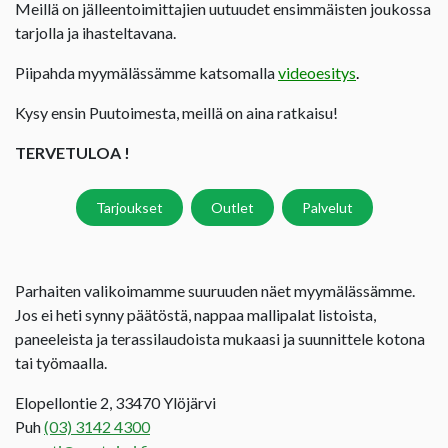
Meillä on jälleentoimittajien uutuudet ensimmäisten joukossa
tarjolla ja ihasteltavana.
Piipahda myymälässämme katsomalla
videoesitys
.
Kysy ensin Puutoimesta, meillä on aina ratkaisu!
TERVETULOA !
Tarjoukset
Outlet
Palvelut
Parhaiten valikoimamme suuruuden näet myymälässämme.
Jos ei heti synny päätöstä, nappaa mallipalat listoista,
paneeleista ja terassilaudoista mukaasi ja suunnittele kotona
tai työmaalla.
Elopellontie 2, 33470 Ylöjärvi
Puh
(03) 3142 4300