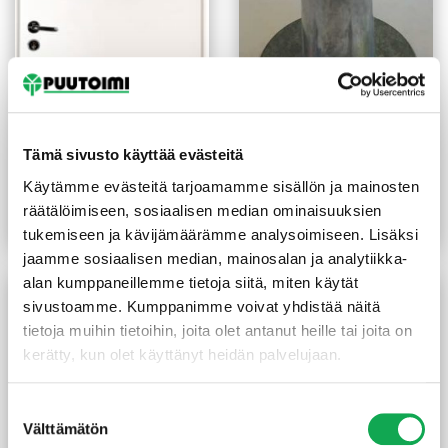
Laakaovi 7X21 valkoinen
Kierrehylsy Rollmex M8-
Tämä sivusto käyttää evästeitä
AL
Käytämme evästeitä tarjoamamme sisällön ja mainosten
57,00
€
/kpl
1,60
€
/kpl
räätälöimiseen, sosiaalisen median ominaisuuksien
Lue lisää
Lue lisää
tukemiseen ja kävijämäärämme analysoimiseen. Lisäksi
jaamme sosiaalisen median, mainosalan ja analytiikka-
alan kumppaneillemme tietoja siitä, miten käytät
sivustoamme. Kumppanimme voivat yhdistää näitä
tietoja muihin tietoihin, joita olet antanut heille tai joita on
kerätty, kun olet käyttänyt heidän palvelujaan.
Suostumuksen
Välttämätön
valinta