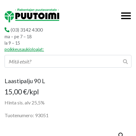
(03) 3142 4300
ma – pe 7 – 18
la 9 – 15
poikkeusaukioloajat:
Laastipalju 90 L
15,00
€
/kpl
Hinta sis. alv 25,5%
Tuotenumero: 93051