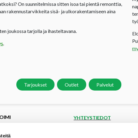
jatkoksi? On suunnitelmissa sitten isoa tai pientä remonttia,
na
an rakennustarvikkeita sisä- ja ulkorakentamiseen aina
te
ty
en joukossa tarjolla ja ihasteltavana.
El
P
ys
.
my
Tarjoukset
Outlet
Palvelut
OIMI
YHTEYSTIEDOT
et
Puutoimi Oy
Google Maps
kset
teitä