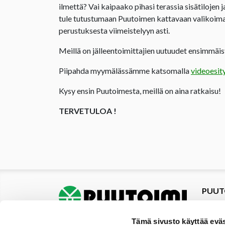
ilmettä? Vai kaipaako pihasi terassia sisätilojen 
tule tutustumaan Puutoimen kattavaan valikoima
perustuksesta viimeistelyyn asti.
Meillä on jälleentoimittajien uutuudet ensimmäist
Piipahda myymälässämme katsomalla
videoesit
Kysy ensin Puutoimesta, meillä on aina ratkaisu!
TERVETULOA !
PUUT
Tuotte
Tarjou
Tämä sivusto käyttää eväs