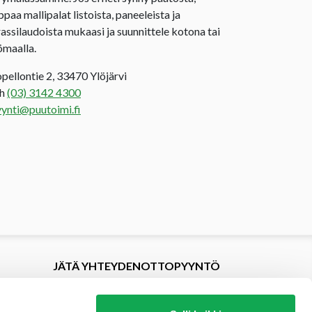
ppaa mallipalat listoista, paneeleista ja
rassilaudoista mukaasi ja suunnittele kotona tai
ömaalla.
opellontie 2, 33470 Ylöjärvi
uh
(03) 3142 4300
ynti@puutoimi.fi
JÄTÄ YHTEYDENOTTOPYYNTÖ