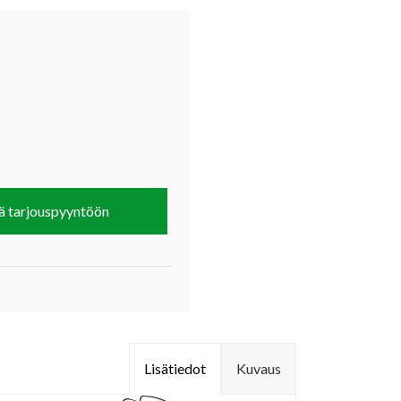
ä tarjouspyyntöön
Lisätiedot
Kuvaus