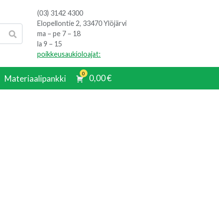
(03) 3142 4300
Elopellontie 2, 33470 Ylöjärvi
ma – pe 7 – 18
la 9 – 15
poikkeusaukioloajat:
0
0,00
€
Materiaalipankki