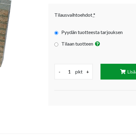
Tilausvaihtoehdot
*
Pyydän tuotteesta tarjouksen
Tilaan tuotteen
Määrä (pkt):
-
pkt
+
Lisä