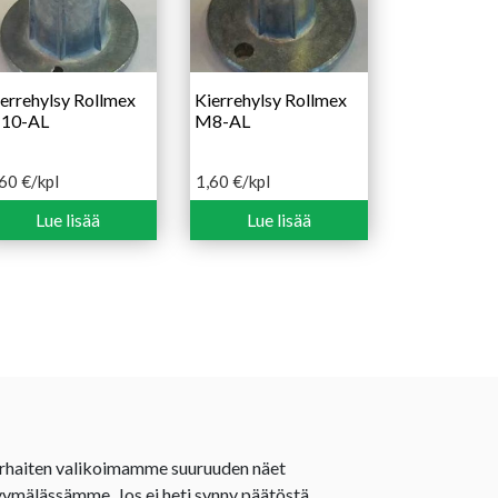
errehylsy Rollmex
Kierrehylsy Rollmex
10-AL
M8-AL
,60
€
/kpl
1,60
€
/kpl
Lue lisää
Lue lisää
rhaiten valikoimamme suuruuden näet
ymälässämme. Jos ei heti synny päätöstä,