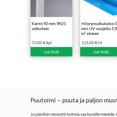
Karmi 92 mm 9X21
Höyrynsulkukalvo 0
valkoinen
mm UV-suojattu 13
m² sininen
53,00
€
/kpl
125,00
€
/rll
Lue lisää
Lue lisää
Puutoimi – puuta ja paljon muu
Jo pienikin remontti kotona saa hyvälle mielelle.