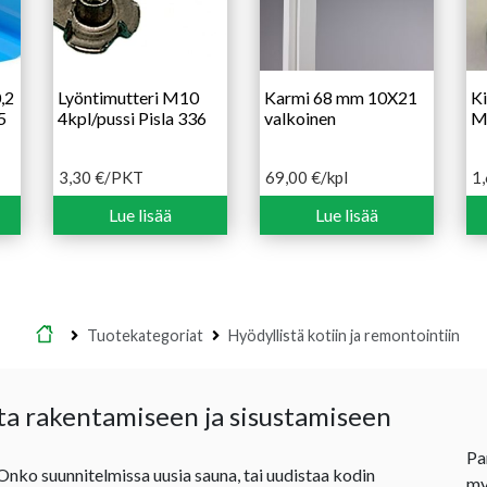
,2
Lyöntimutteri M10
Karmi 68 mm 10X21
Ki
5
4kpl/pussi Pisla 336
valkoinen
M
3,30
€
/PKT
69,00
€
/kpl
1
Lue lisää
Lue lisää
Etusivu
Tuotekategoriat
Hyödyllistä kotiin ja remontointiin
ta rakentamiseen ja sisustamiseen
Pa
 Onko suunnitelmissa uusia sauna, tai uudistaa kodin
my