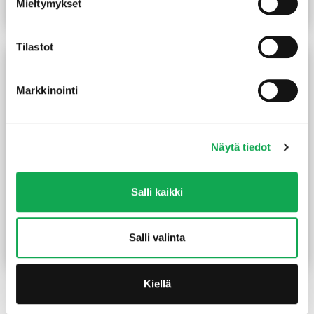
Mieltymykset
Lue lisää
Lue lisää
Tilastot
Markkinointi
Näytä tiedot
Salli kaikki
Laakaovi 7X21 valkoinen
Karmi 92 mm 7X21
valkoinen
57,00
€
/kpl
53,00
€
/kpl
Salli valinta
Lue lisää
Lue lisää
Kiellä