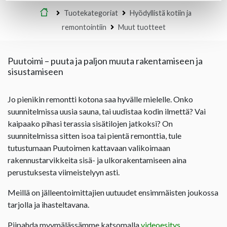
Etusivu
Tuotekategoriat
Hyödyllistä kotiin ja
remontointiin
Muut tuotteet
Puutoimi – puuta ja paljon muuta rakentamiseen ja
sisustamiseen
Jo pienikin remontti kotona saa hyvälle mielelle. Onko
suunnitelmissa uusia sauna, tai uudistaa kodin ilmettä? Vai
kaipaako pihasi terassia sisätilojen jatkoksi? On
suunnitelmissa sitten isoa tai pientä remonttia, tule
tutustumaan Puutoimen kattavaan valikoimaan
rakennustarvikkeita sisä- ja ulkorakentamiseen aina
perustuksesta viimeistelyyn asti.
Meillä on jälleentoimittajien uutuudet ensimmäisten joukossa
tarjolla ja ihasteltavana.
Piipahda myymälässämme katsomalla
videoesitys
.