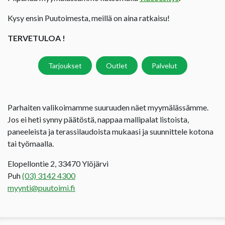
Kysy ensin Puutoimesta, meillä on aina ratkaisu!
TERVETULOA !
Tarjoukset
Outlet
Palvelut
Parhaiten valikoimamme suuruuden näet myymälässämme.
Jos ei heti synny päätöstä, nappaa mallipalat listoista,
paneeleista ja terassilaudoista mukaasi ja suunnittele kotona
tai työmaalla.
Elopellontie 2, 33470 Ylöjärvi
Puh
(03) 3142 4300
myynti@puutoimi.fi