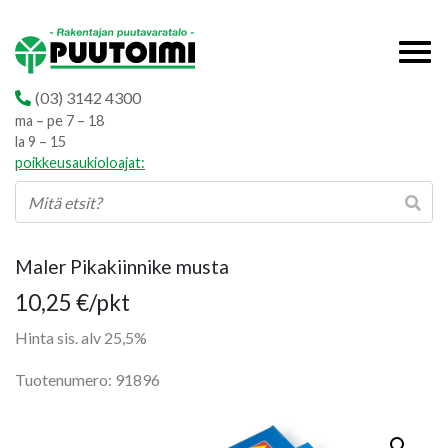
(03) 3142 4300
ma – pe 7 – 18
la 9 – 15
poikkeusaukioloajat:
Maler Pikakiinnike musta
10,25
€
/pkt
Hinta sis. alv 25,5%
Tuotenumero: 91896