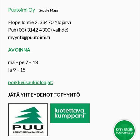
Puutoimi Oy
Google Maps
Elopellontie 2, 33470 Ylöjärvi
Puh (03) 3142 4300 (vaihde)
myynti@puutoimi.fi
AVOINNA
ma – pe 7 – 18
la 9 – 15
poikkeusaukioloajat:
JÄTÄ YHTEYDENOTTOPYYNTÖ