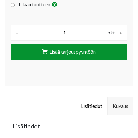
Tilaan tuotteen
Määrä (pkt):
-
pkt
+
Lisää tarjouspyyntöön
Lisätiedot
Kuvaus
Lisätiedot