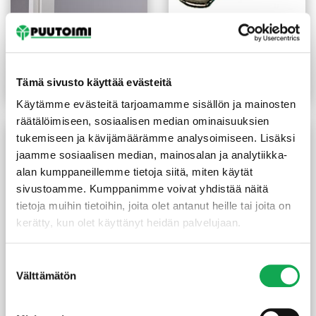
Karmi 92 mm 8X21
Lyöntimutteri M10
valkoinen
4kpl/pussi Pisla 336
53,00
€
/kpl
3,30
€
/PKT
Tämä sivusto käyttää evästeitä
Lue lisää
Lue lisää
Käytämme evästeitä tarjoamamme sisällön ja mainosten
räätälöimiseen, sosiaalisen median ominaisuuksien
tukemiseen ja kävijämäärämme analysoimiseen. Lisäksi
jaamme sosiaalisen median, mainosalan ja analytiikka-
alan kumppaneillemme tietoja siitä, miten käytät
sivustoamme. Kumppanimme voivat yhdistää näitä
tietoja muihin tietoihin, joita olet antanut heille tai joita on
kerätty, kun olet käyttänyt heidän palvelujaan.
Suostumuksen
Välttämätön
valinta
Säätöjalka Rollmex M8x40
Kumijalka Rollmex B30-
nivelellä
M10-050
6,90
€
/kpl
6,90
€
/kpl