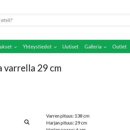
ukset
Yhteystiedot
Uutiset
Galleria
Outlet
ja varrella 29 cm
Varren pituus: 138 cm
Harjan pituus: 29 cm
Harjan syvyys: 6 cm