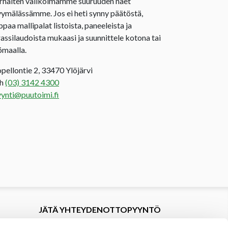
rhaiten valikoimamme suuruuden näet
ymälässämme. Jos ei heti synny päätöstä,
ppaa mallipalat listoista, paneeleista ja
rassilaudoista mukaasi ja suunnittele kotona tai
ömaalla.
opellontie 2, 33470 Ylöjärvi
uh
(03) 3142 4300
ynti@puutoimi.fi
JÄTÄ YHTEYDENOTTOPYYNTÖ