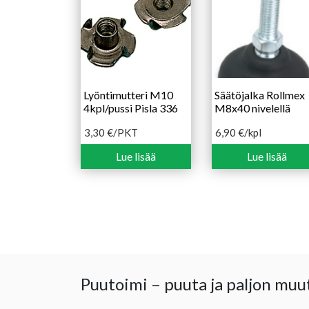
Lyöntimutteri M10
Säätöjalka Rollmex
4kpl/pussi Pisla 336
M8x40 nivelellä
3,30
€
/PKT
6,90
€
/kpl
Lue lisää
Lue lisää
Puutoimi – puuta ja paljon muu