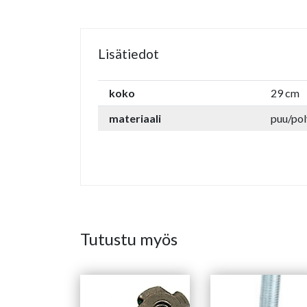
Lisätiedot
koko
29 cm
materiaali
puu/pol
Tutustu myös