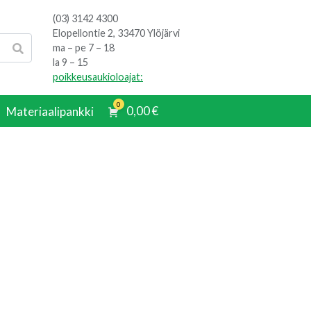
(03) 3142 4300
Elopellontie 2, 33470 Ylöjärvi
ma – pe 7 – 18
la 9 – 15
poikkeusaukioloajat:
0
0,00
€
Materiaalipankki