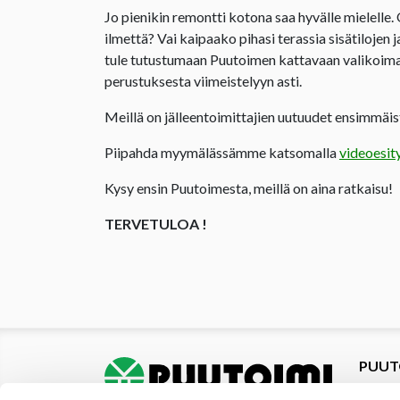
Jo pienikin remontti kotona saa hyvälle mielelle.
ilmettä? Vai kaipaako pihasi terassia sisätilojen 
tule tutustumaan Puutoimen kattavaan valikoima
perustuksesta viimeistelyyn asti.
Meillä on jälleentoimittajien uutuudet ensimmäist
Piipahda myymälässämme katsomalla
videoesit
Kysy ensin Puutoimesta, meillä on aina ratkaisu!
TERVETULOA !
PUUT
Tuotte