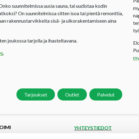
Pa
 Onko suunnitelmissa uusia sauna, tai uudistaa kodin
my
jatkoksi? On suunnitelmissa sitten isoa tai pientä remonttia,
na
an rakennustarvikkeita sisä- ja ulkorakentamiseen aina
te
ty
en joukossa tarjolla ja ihasteltavana.
El
P
ys
.
my
Tarjoukset
Outlet
Palvelut
OIMI
YHTEYSTIEDOT
et