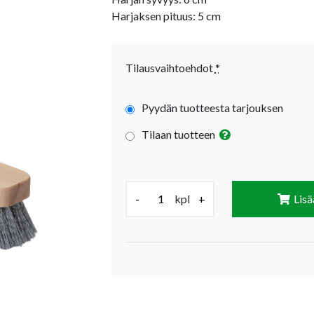
Harjaksen pituus: 5 cm
Tilausvaihtoehdot
*
Pyydän tuotteesta tarjouksen
Tilaan tuotteen
Määrä (kpl):
-
kpl
+
Lisä