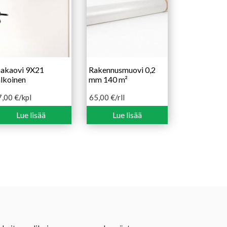
aakaovi 9X21
Rakennusmuovi 0,2
lkoinen
mm 140 m²
7,00
€
/kpl
65,00
€
/rll
Lue lisää
Lue lisää