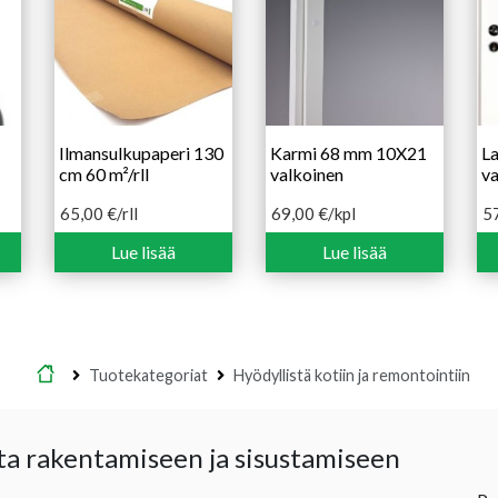
Ilmansulkupaperi 130
Karmi 68 mm 10X21
L
cm 60 m²/rll
valkoinen
va
65,00
€
/rll
69,00
€
/kpl
5
Lue lisää
Lue lisää
Etusivu
Tuotekategoriat
Hyödyllistä kotiin ja remontointiin
ta rakentamiseen ja sisustamiseen