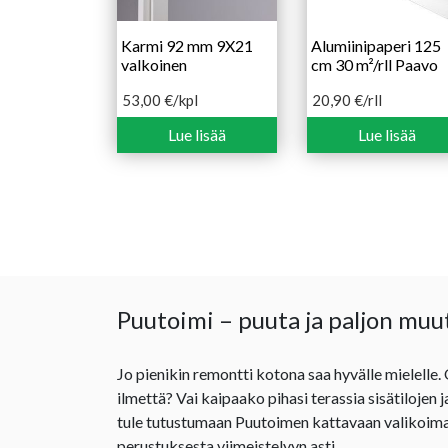
Karmi 92 mm 9X21
Alumiinipaperi 125
valkoinen
cm 30 m²/rll Paavo
53,00
€
/kpl
20,90
€
/rll
Lue lisää
Lue lisää
Puutoimi – puuta ja paljon muu
Jo pienikin remontti kotona saa hyvälle mielelle.
ilmettä? Vai kaipaako pihasi terassia sisätilojen 
tule tutustumaan Puutoimen kattavaan valikoima
perustuksesta viimeistelyyn asti.