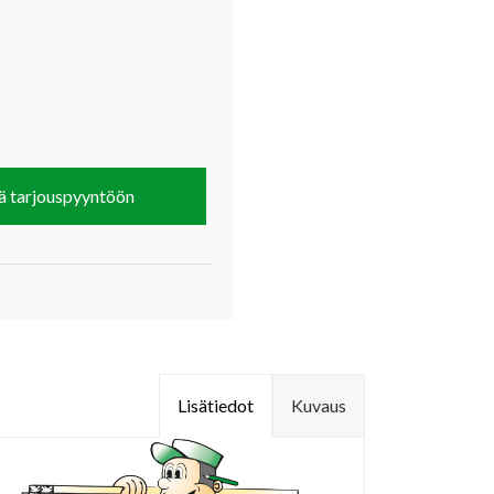
ä tarjouspyyntöön
Lisätiedot
Kuvaus