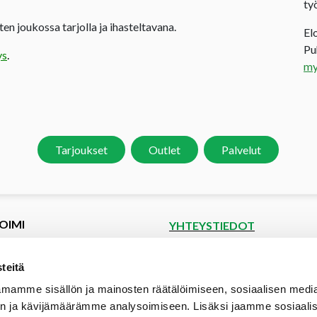
ty
en joukossa tarjolla ja ihasteltavana.
El
P
ys
.
my
Tarjoukset
Outlet
Palvelut
OIMI
YHTEYSTIEDOT
et
Puutoimi Oy
Google Maps
kset
teitä
spyyntö
Elopellontie 2, 33470 Ylöjärvi
mamme sisällön ja mainosten räätälöimiseen, sosiaalisen medi
tiedot
Puh (03) 3142 4300 (vaihde)
n ja kävijämäärämme analysoimiseen. Lisäksi jaamme sosiaali
aalipankki
myynti@puutoimi.fi