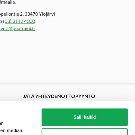
ömaalla.
opellontie 2, 33470 Ylöjärvi
uh
(03) 3142 4300
ynti@puutoimi.fi
JÄTÄ YHTEYDENOTTOPYYNTÖ
Salli kaikki
an
sen median,