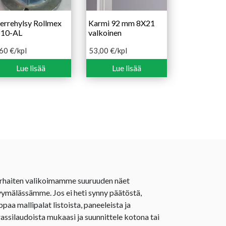
errehylsy Rollmex
Karmi 92 mm 8X21
10-AL
valkoinen
,60
€
/kpl
53,00
€
/kpl
Lue lisää
Lue lisää
rhaiten valikoimamme suuruuden näet
ymälässämme. Jos ei heti synny päätöstä,
ppaa mallipalat listoista, paneeleista ja
rassilaudoista mukaasi ja suunnittele kotona tai