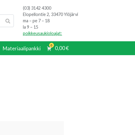
(03) 3142 4300
Elopellontie 2, 33470 Ylöjärvi
ma – pe 7 – 18
la 9 – 15
poikkeusaukioloajat:
0
0,00
€
Materiaalipankki