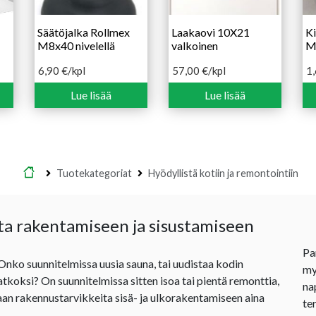
Säätöjalka Rollmex
Laakaovi 10X21
Ki
M8x40 nivelellä
valkoinen
M
6,90
€
/kpl
57,00
€
/kpl
1
Lue lisää
Lue lisää
Etusivu
Tuotekategoriat
Hyödyllistä kotiin ja remontointiin
ta rakentamiseen ja sisustamiseen
Pa
 Onko suunnitelmissa uusia sauna, tai uudistaa kodin
my
jatkoksi? On suunnitelmissa sitten isoa tai pientä remonttia,
na
an rakennustarvikkeita sisä- ja ulkorakentamiseen aina
te