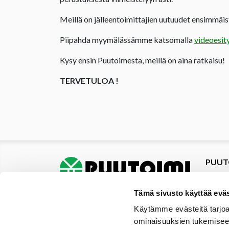
Meillä on jälleentoimittajien uutuudet ensimmäist
Piipahda myymälässämme katsomalla
videoesit
Kysy ensin Puutoimesta, meillä on aina ratkaisu!
TERVETULOA !
PUUT
Tuotte
Tarjou
Tämä sivusto käyttää eväs
Tarjou
Käytämme evästeitä tarjoa
Yhteys
ominaisuuksien tukemisee
Materi