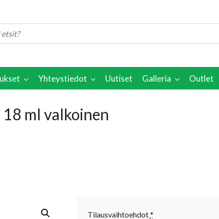
ukset
Yhteystiedot
Uutiset
Galleria
Outlet
 18 ml valkoinen
Tilausvaihtoehdot
*