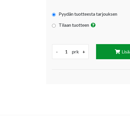
Pyydän tuotteesta tarjouksen
Tilaan tuotteen
Määrä (prk):
-
prk
+
Lisä