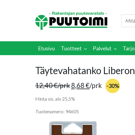
Etusivu
Tuotteet
Palvelut
Tarjo
Täytevahatanko Liberon
12,40
€
/prk
8,68
€
/prk
-30%
Hinta sis. alv 25,5%
Tuotenumero: 94605