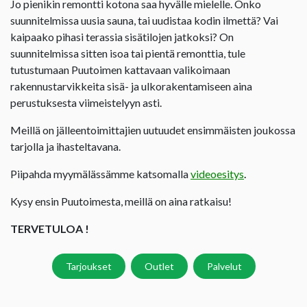
Jo pienikin remontti kotona saa hyvälle mielelle. Onko
suunnitelmissa uusia sauna, tai uudistaa kodin ilmettä? Vai
kaipaako pihasi terassia sisätilojen jatkoksi? On
suunnitelmissa sitten isoa tai pientä remonttia, tule
tutustumaan Puutoimen kattavaan valikoimaan
rakennustarvikkeita sisä- ja ulkorakentamiseen aina
perustuksesta viimeistelyyn asti.
Meillä on jälleentoimittajien uutuudet ensimmäisten joukossa
tarjolla ja ihasteltavana.
Piipahda myymälässämme katsomalla
videoesitys
.
Kysy ensin Puutoimesta, meillä on aina ratkaisu!
TERVETULOA !
Tarjoukset
Outlet
Palvelut