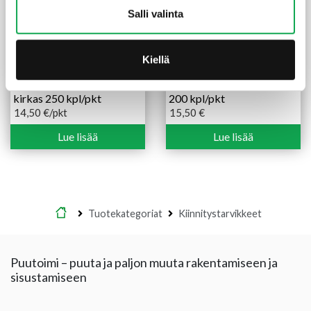
Salli valinta
Kiellä
Terassiruuvi 4,2X35 mm
Terassiruuvi 4,2X45 mm
Wubau ruostumaton
ruostumaton A2 kirkas
kirkas 250 kpl/pkt
200 kpl/pkt
14,50
€
/pkt
15,50
€
Lue lisää
Lue lisää
Etusivu
Tuotekategoriat
Kiinnitystarvikkeet
Puutoimi – puuta ja paljon muuta rakentamiseen ja
sisustamiseen