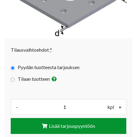
Tilausvaihtoehdot
*
Pyydän tuotteesta tarjouksen
Tilaan tuotteen
Määrä (kpl):
-
kpl
+
Lisää tarjouspyyntöön