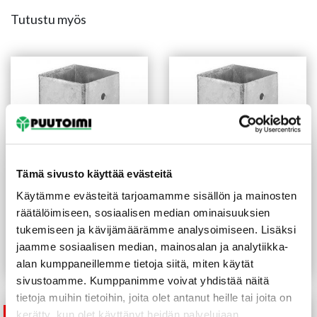
Tutustu myös
Tämä sivusto käyttää evästeitä
Käytämme evästeitä tarjoamamme sisällön ja mainosten
Teräsjalka B-malli
Teräsjalka B-malli
räätälöimiseen, sosiaalisen median ominaisuuksien
75x75x150 mm sinkitty
91x91x150 mm sinkitty
tukemiseen ja kävijämäärämme analysoimiseen. Lisäksi
7,50
€
/kpl
8,50
€
/kpl
jaamme sosiaalisen median, mainosalan ja analytiikka-
Lue lisää
Lue lisää
alan kumppaneillemme tietoja siitä, miten käytät
sivustoamme. Kumppanimme voivat yhdistää näitä
tietoja muihin tietoihin, joita olet antanut heille tai joita on
kerätty, kun olet käyttänyt heidän palvelujaan.