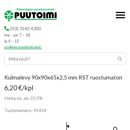
(03) 3142 4300
ma – pe 7 – 18
la 9 – 15
poikkeusaukioloajat:
Kulmalevy 90x90x65x2,5 mm RST ruostumaton
6,20
€
/kpl
Hinta sis. alv 25,5%
Tuotenumero: 91414