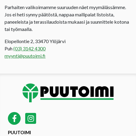
Parhaiten valikoimamme suuruuden näet myymälässämme.
Jos ei heti synny päätöstä, nappaa mallipalat listoista,
paneeleista ja terassilaudoista mukaasi ja suunnittele kotona
tai työmaalla.
Elopellontie 2, 33470 Ylöjärvi
Puh
(03) 3142 4300
myynti@puutoimi.fi
PUUTOIMI