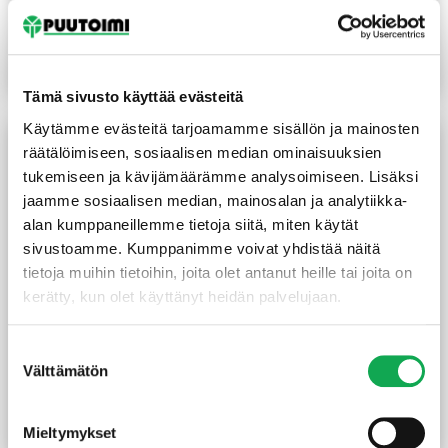
75x70x120 mm
uppokanta täyskierre 200
kpl/pkt
13,75
€
/KPL
19,40
€
/pkt
Lue lisää
Lue lisää
Tämä sivusto käyttää evästeitä
Käytämme evästeitä tarjoamamme sisällön ja mainosten
räätälöimiseen, sosiaalisen median ominaisuuksien
tukemiseen ja kävijämäärämme analysoimiseen. Lisäksi
jaamme sosiaalisen median, mainosalan ja analytiikka-
alan kumppaneillemme tietoja siitä, miten käytät
sivustoamme. Kumppanimme voivat yhdistää näitä
tietoja muihin tietoihin, joita olet antanut heille tai joita on
kerätty, kun olet käyttänyt heidän palvelujaan.
Naulauslevy 100x200x2
Terassiruuvi 4,2X45 mm
Suostumuksen
mm sinkitty
ruostumaton A2 kirkas
Välttämätön
valinta
200 kpl/pkt
2,70
€
/kpl
15,50
€
Mieltymykset
Lue lisää
Lue lisää