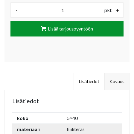
Määrä (pkt):
-
pkt
+
Lisää tarjouspyyntöön
Lisätiedot
Kuvaus
Lisätiedot
koko
5×40
materiaali
hiiliteräs