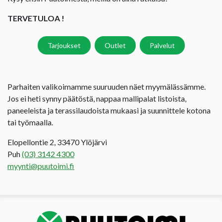
TERVETULOA !
Tarjoukset
Outlet
Palvelut
Parhaiten valikoimamme suuruuden näet myymälässämme.
Jos ei heti synny päätöstä, nappaa mallipalat listoista,
paneeleista ja terassilaudoista mukaasi ja suunnittele kotona
tai työmaalla.
Elopellontie 2, 33470 Ylöjärvi
Puh
(03) 3142 4300
myynti@puutoimi.fi