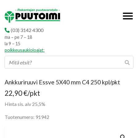
(03) 3142 4300
ma – pe 7 – 18
la 9 – 15
poikkeusaukioloajat:
Ankkuriruuvi Essve 5X40 mm C4 250 kpl/pkt
22,90
€
/pkt
Hinta sis. alv 25,5%
Tuotenumero: 91942