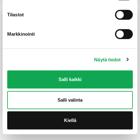
Tilastot
Markkinointi
Näytä tiedot
Terassiruuvi 4,2X35 mm
Kulmalevy 62x83x40x2
Salli kaikki
Wubau ruostumaton
mm sinkitty vahvistettu
kirkas 250 kpl/pkt
14,50
€
/pkt
1,10
€
/kpl
Salli valinta
Lue lisää
Lue lisää
Kiellä