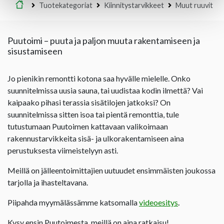
Etusivu
Tuotekategoriat
Kiinnitystarvikkeet
Muut ruuvit
Puutoimi – puuta ja paljon muuta rakentamiseen ja
sisustamiseen
Jo pienikin remontti kotona saa hyvälle mielelle. Onko
suunnitelmissa uusia sauna, tai uudistaa kodin ilmettä? Vai
kaipaako pihasi terassia sisätilojen jatkoksi? On
suunnitelmissa sitten isoa tai pientä remonttia, tule
tutustumaan Puutoimen kattavaan valikoimaan
rakennustarvikkeita sisä- ja ulkorakentamiseen aina
perustuksesta viimeistelyyn asti.
Meillä on jälleentoimittajien uutuudet ensimmäisten joukossa
tarjolla ja ihasteltavana.
Piipahda myymälässämme katsomalla
videoesitys
.
Kysy ensin Puutoimesta, meillä on aina ratkaisu!