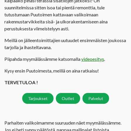
kaipaako pihasi terassia sisätilojen jatkoksi? On
suunnitelmissa sitten isoa tai pientä remonttia, tule
tutustumaan Puutoimen kattavaan valikoimaan
rakennustarvikkeita sisä- ja ulkorakentamiseen aina
perustuksesta viimeistelyyn asti.
Meillä on jälleentoimittajien uutuudet ensimmäisten joukossa
tarjolla ja ihasteltavana.
Piipahda myymälässämme katsomalla
videoesitys
.
Kysy ensin Puutoimesta, meillä on aina ratkaisu!
TERVETULOA !
Tarjoukset
Outlet
Palvelut
Parhaiten valikoimamme suuruuden näet myymälässämme.
Jos ei heti synny päätöstä, nappaa mallipalat listoista,