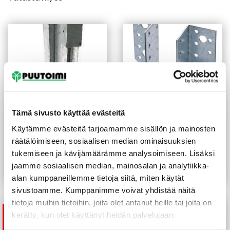
Tämä sivusto käyttää evästeitä
Käytämme evästeitä tarjoamamme sisällön ja mainosten
Teräsjalka kiilamalli
Palkkikenkä N-malli
räätälöimiseen, sosiaalisen median ominaisuuksien
77x77x750 mm sinkitty
48X166 mm sinkitty
tukemiseen ja kävijämäärämme analysoimiseen. Lisäksi
7,70
€
/kpl
4,20
€
/kpl
jaamme sosiaalisen median, mainosalan ja analytiikka-
Lue lisää
Lue lisää
alan kumppaneillemme tietoja siitä, miten käytät
sivustoamme. Kumppanimme voivat yhdistää näitä
tietoja muihin tietoihin, joita olet antanut heille tai joita on
kerätty, kun olet käyttänyt heidän palvelujaan.
Tuote on
tilapäisesti loppu