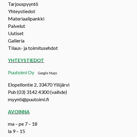
Tarjouspyyntö
Yhteystiedot
Materiaalipankki
Palvelut
Uutiset
Galleria
Tilaus- ja toimitusehdot
YHTEYSTIEDOT
Puutoimi Oy
Google Maps
Elopellontie 2, 33470 Ylöjärvi
Puh (03) 3142 4300 (vaihde)
myynti@puutoimi.fi
AVOINNA
ma – pe 7 – 18
la 9 – 15