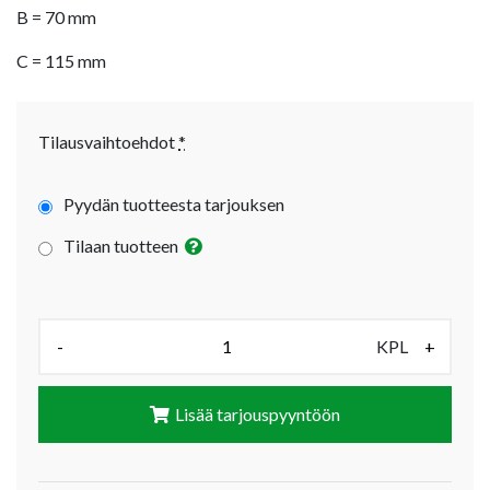
B = 70 mm
C = 115 mm
Tilausvaihtoehdot
*
Pyydän tuotteesta tarjouksen
Tilaan tuotteen
Määrä (KPL):
-
KPL
+
Lisää tarjouspyyntöön