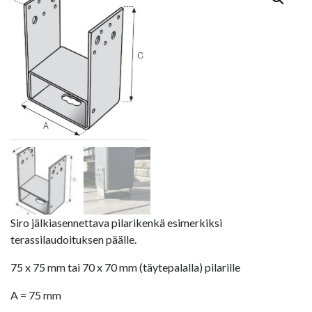
Siro jälkiasennettava pilarikenkä esimerkiksi
terassilaudoituksen päälle.
75 x 75 mm tai 70 x 70 mm (täytepalalla) pilarille
A = 75 mm