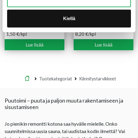
Kiellä
Kulmalevy 90x90x65x2,5
Teräsjalka kiilamalli
mm sinkitty vahvistettu
71x71x750 mm sinkitty
1,50
€
/kpl
8,20
€
/kpl
Lue lisää
Lue lisää
Etusivu
Tuotekategoriat
Kiinnitystarvikkeet
Puutoimi – puuta ja paljon muuta rakentamiseen ja
sisustamiseen
Jo pienikin remontti kotona saa hyvälle mielelle. Onko
suunnitelmissa uusia sauna, tai uudistaa kodin ilmettä? Vai