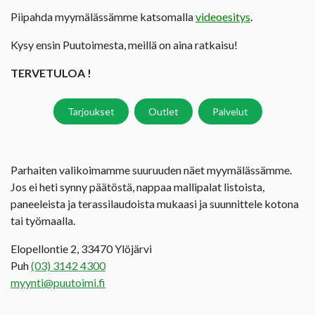
Piipahda myymälässämme katsomalla
videoesitys
.
Kysy ensin Puutoimesta, meillä on aina ratkaisu!
TERVETULOA !
Tarjoukset
Outlet
Palvelut
Parhaiten valikoimamme suuruuden näet myymälässämme.
Jos ei heti synny päätöstä, nappaa mallipalat listoista,
paneeleista ja terassilaudoista mukaasi ja suunnittele kotona
tai työmaalla.
Elopellontie 2, 33470 Ylöjärvi
Puh
(03) 3142 4300
myynti@puutoimi.fi