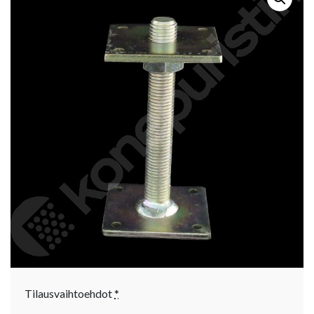
Tilausvaihtoehdot
*