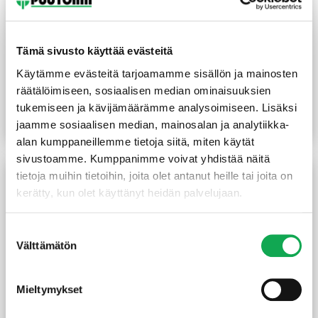
Tämä sivusto käyttää evästeitä
Käytämme evästeitä tarjoamamme sisällön ja mainosten
Naulauslevy 80x200x2 mm
Kulmalevy 62x83x40x2
sinkitty
mm sinkitty vahvistettu
räätälöimiseen, sosiaalisen median ominaisuuksien
2,15
€
/kpl
1,10
€
/kpl
tukemiseen ja kävijämäärämme analysoimiseen. Lisäksi
jaamme sosiaalisen median, mainosalan ja analytiikka-
Lue lisää
Lue lisää
alan kumppaneillemme tietoja siitä, miten käytät
sivustoamme. Kumppanimme voivat yhdistää näitä
tietoja muihin tietoihin, joita olet antanut heille tai joita on
kerätty, kun olet käyttänyt heidän palvelujaan.
Suostumuksen
Välttämätön
valinta
Mieltymykset
Palkkikenkä N-malli
Teräsjalka B-malli