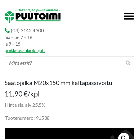
(03) 3142 4300
ma – pe 7 – 18
la 9 – 15
poikkeusaukioloajat:
Säätöjalka M20x150 mm keltapassivoitu
11,90
€
/kpl
Hinta sis. alv 25,5%
Tuotenumero: 91538