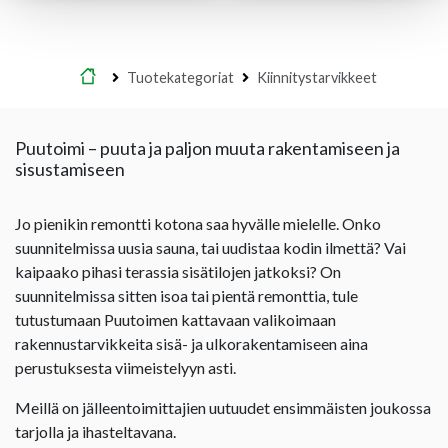
Etusivu
Tuotekategoriat
Kiinnitystarvikkeet
Puutoimi – puuta ja paljon muuta rakentamiseen ja
sisustamiseen
Jo pienikin remontti kotona saa hyvälle mielelle. Onko
suunnitelmissa uusia sauna, tai uudistaa kodin ilmettä? Vai
kaipaako pihasi terassia sisätilojen jatkoksi? On
suunnitelmissa sitten isoa tai pientä remonttia, tule
tutustumaan Puutoimen kattavaan valikoimaan
rakennustarvikkeita sisä- ja ulkorakentamiseen aina
perustuksesta viimeistelyyn asti.
Meillä on jälleentoimittajien uutuudet ensimmäisten joukossa
tarjolla ja ihasteltavana.