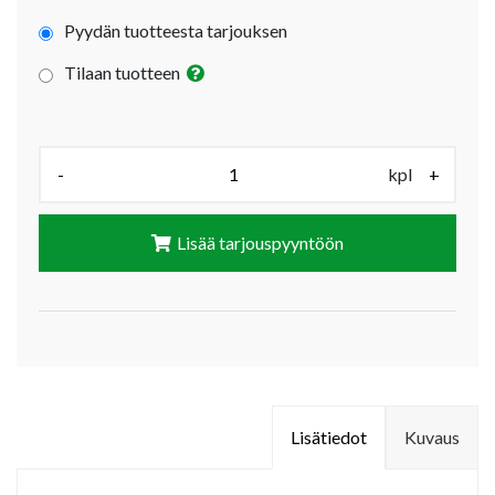
Pyydän tuotteesta tarjouksen
Tilaan tuotteen
Määrä (kpl):
-
kpl
+
Lisää tarjouspyyntöön
Lisätiedot
Kuvaus