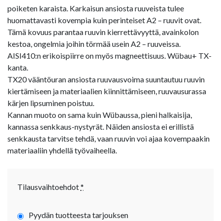
poiketen karaista. Karkaisun ansiosta ruuveista tulee
huomattavasti kovempia kuin perinteiset A2 – ruuvit ovat.
Tämä kovuus parantaa ruuvin kierrettävyyttä, avainkolon
kestoa, ongelmia joihin törmää usein A2 – ruuveissa.
AISI410:n erikoispiirre on myös magneettisuus. Wübau+ TX-
kanta.
TX20 vääntöuran ansiosta ruuvausvoima suuntautuu ruuvin
kiertämiseen ja materiaalien kiinnittämiseen, ruuvausurassa
kärjen lipsuminen poistuu.
Kannan muoto on sama kuin Wübaussa, pieni halkaisija,
kannassa senkkaus-nystyrät. Näiden ansiosta ei erillistä
senkkausta tarvitse tehdä, vaan ruuvin voi ajaa kovempaakin
materiaaliin yhdellä työvaiheella.
Tilausvaihtoehdot
*
Pyydän tuotteesta tarjouksen