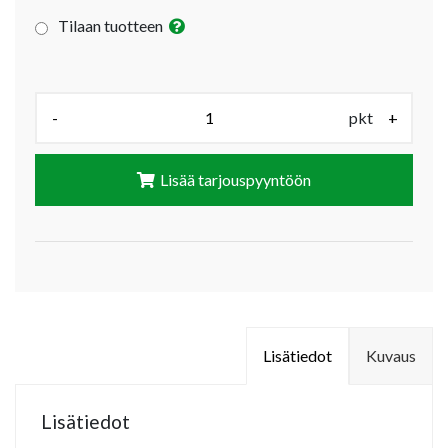
Tilaan tuotteen
Määrä (pkt):
-
pkt
+
Lisää tarjouspyyntöön
Lisätiedot
Kuvaus
Lisätiedot