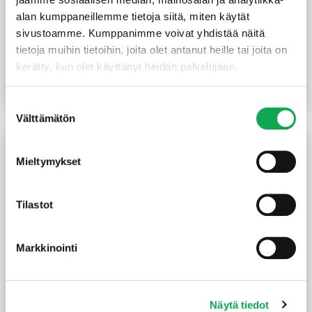
alan kumppaneillemme tietoja siitä, miten käytät
sivustoamme. Kumppanimme voivat yhdistää näitä
Kulmalevy 105x105x90x3
Teräsjalka kiilamalli
tietoja muihin tietoihin, joita olet antanut heille tai joita on
mm sinkitty vahvistettu
102x102x750 mm sinkitty
kerätty, kun olet käyttänyt heidän palvelujaan.
3,35
€
/kpl
10,50
€
/kpl
Lue lisää
Lue lisää
Suostumuksen
Välttämätön
valinta
Mieltymykset
Tilastot
Markkinointi
Teräsjalka kiilamalli
Teräsjalka kiilamalli
71x71x750 mm sinkitty
91x91x750 mm sinkitty
Näytä tiedot
8,20
€
/kpl
9,90
€
/kpl