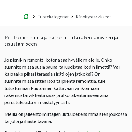
Etusivu
Tuotekategoriat
Kiinnitystarvikkeet
Puutoimi – puuta ja paljon muuta rakentamiseen ja
sisustamiseen
Jo pienikin remontti kotona saa hyvälle mielelle. Onko
suunnitelmissa uusia sauna, tai uudistaa kodin ilmettä? Vai
kaipaako pihasi terassia sisätilojen jatkoksi? On
suunnitelmissa sitten isoa tai pientä remonttia, tule
tutustumaan Puutoimen kattavaan valikoimaan
rakennustarvikkeita sisä- ja ulkorakentamiseen aina
perustuksesta viimeistelyyn asti.
Meillä on jälleentoimittajien uutuudet ensimmäisten joukossa
tarjolla ja ihasteltavana.