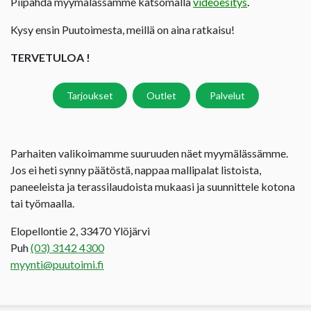
Piipahda myymälässämme katsomalla
videoesitys
.
Kysy ensin Puutoimesta, meillä on aina ratkaisu!
TERVETULOA !
Tarjoukset
Outlet
Palvelut
Parhaiten valikoimamme suuruuden näet myymälässämme.
Jos ei heti synny päätöstä, nappaa mallipalat listoista,
paneeleista ja terassilaudoista mukaasi ja suunnittele kotona
tai työmaalla.
Elopellontie 2, 33470 Ylöjärvi
Puh
(03) 3142 4300
myynti@puutoimi.fi