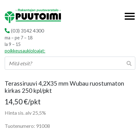
(03) 3142 4300
ma – pe 7 – 18
la 9 – 15
poikkeusaukioloajat:
Terassiruuvi 4,2X35 mm Wubau ruostumaton
kirkas 250 kpl/pkt
14,50
€
/pkt
Hinta sis. alv 25,5%
Tuotenumero: 91008