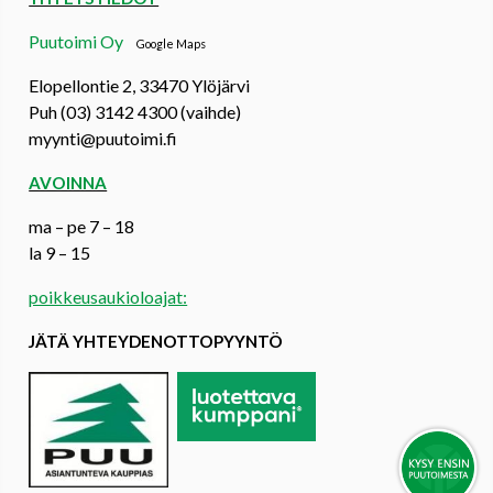
Puutoimi Oy
Google Maps
Elopellontie 2, 33470 Ylöjärvi
Puh (03) 3142 4300 (vaihde)
myynti@puutoimi.fi
AVOINNA
ma – pe 7 – 18
la 9 – 15
poikkeusaukioloajat:
JÄTÄ YHTEYDENOTTOPYYNTÖ