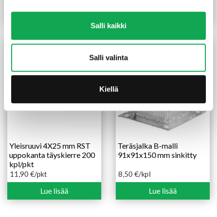
Lue lisää
Lue lisää
Salli kaikki
Salli valinta
Kiellä
Yleisruuvi 4X25 mm RST
Teräsjalka B-malli
uppokanta täyskierre 200
91x91x150 mm sinkitty
kpl/pkt
11,90
€
/pkt
8,50
€
/kpl
Lue lisää
Lue lisää