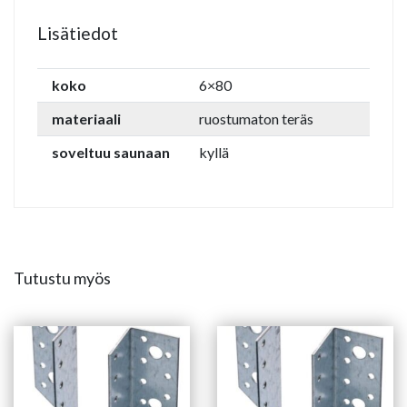
Lisätiedot
koko
6×80
materiaali
ruostumaton teräs
soveltuu saunaan
kyllä
Tutustu myös