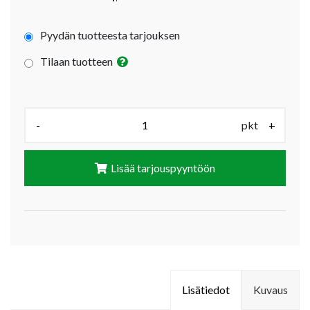
Pyydän tuotteesta tarjouksen
Tilaan tuotteen
Määrä (pkt):
-
pkt
+
Lisää tarjouspyyntöön
Lisätiedot
Kuvaus