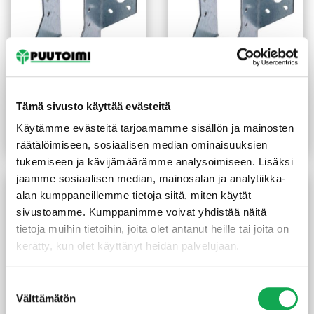
Palkkikenkä N-malli
Palkkikenkä N-malli
48X106 mm sinkitty
48X95 mm sinkitty
Tämä sivusto käyttää evästeitä
2,55
€
/kpl
2,20
€
/kpl
Käytämme evästeitä tarjoamamme sisällön ja mainosten
Lue lisää
Lue lisää
räätälöimiseen, sosiaalisen median ominaisuuksien
tukemiseen ja kävijämäärämme analysoimiseen. Lisäksi
jaamme sosiaalisen median, mainosalan ja analytiikka-
alan kumppaneillemme tietoja siitä, miten käytät
sivustoamme. Kumppanimme voivat yhdistää näitä
tietoja muihin tietoihin, joita olet antanut heille tai joita on
kerätty, kun olet käyttänyt heidän palvelujaan.
Suostumuksen
Välttämätön
valinta