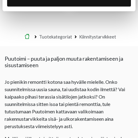
Lue lisää
Lue lisää
Etusivu
Tuotekategoriat
Kiinnitystarvikkeet
Puutoimi – puuta ja paljon muuta rakentamiseen ja
sisustamiseen
Jo pienikin remontti kotona saa hyvälle mielelle. Onko
suunnitelmissa uusia sauna, tai uudistaa kodin ilmettä? Vai
kaipaako pihasi terassia sisätilojen jatkoksi? On
suunnitelmissa sitten isoa tai pientä remonttia, tule
tutustumaan Puutoimen kattavaan valikoimaan
rakennustarvikkeita sisä- ja ulkorakentamiseen aina
perustuksesta viimeistelyyn asti.