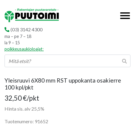
(03) 3142 4300
ma – pe 7 – 18
la 9 – 15
poikkeusaukioloajat:
Yleisruuvi 6X80 mm RST uppokanta osakierre
100 kpl/pkt
32,50
€
/pkt
Hinta sis. alv 25,5%
Tuotenumero: 91652