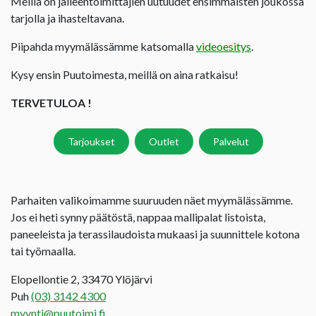
Meillä on jälleentoimittajien uutuudet ensimmäisten joukossa
tarjolla ja ihasteltavana.
Piipahda myymälässämme katsomalla
videoesitys
.
Kysy ensin Puutoimesta, meillä on aina ratkaisu!
TERVETULOA !
Tarjoukset
Outlet
Palvelut
Parhaiten valikoimamme suuruuden näet myymälässämme.
Jos ei heti synny päätöstä, nappaa mallipalat listoista,
paneeleista ja terassilaudoista mukaasi ja suunnittele kotona
tai työmaalla.
Elopellontie 2, 33470 Ylöjärvi
Puh
(03) 3142 4300
myynti@puutoimi.fi