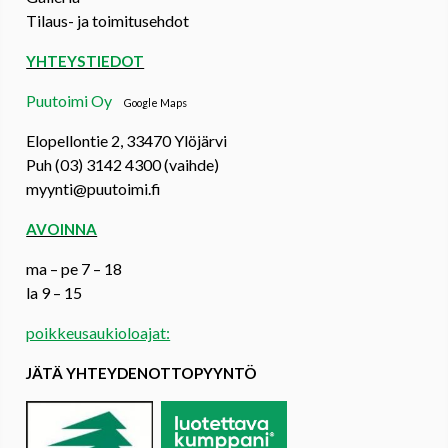
Tilaus- ja toimitusehdot
YHTEYSTIEDOT
Puutoimi Oy
Google Maps
Elopellontie 2, 33470 Ylöjärvi
Puh (03) 3142 4300 (vaihde)
myynti@puutoimi.fi
AVOINNA
ma – pe 7 – 18
la 9 – 15
poikkeusaukioloajat:
JÄTÄ YHTEYDENOTTOPYYNTÖ