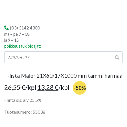
(03) 3142 4300
ma – pe 7 – 18
la 9 – 15
poikkeusaukioloajat:
T-lista Maler 21X60/17X1000 mm tammi harmaa
26,55
€
/kpl
13,28
€
/kpl
-50%
Hinta sis. alv 25,5%
Tuotenumero: 55038