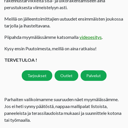
rakennustarvikkeita sisä- ja ulkorakentamiseen aina
perustuksesta viimeistelyyn asti.
Meillä on jälleentoimittajien uutuudet ensimmäisten joukossa
tarjolla ja ihasteltavana.
Piipahda myymälässämme katsomalla
videoesitys
.
Kysy ensin Puutoimesta, meillä on aina ratkaisu!
TERVETULOA !
Tarjoukset
Outlet
Palvelut
Parhaiten valikoimamme suuruuden näet myymälässämme.
Jos ei heti synny päätöstä, nappaa mallipalat listoista,
paneeleista ja terassilaudoista mukaasi ja suunnittele kotona
tai työmaalla.