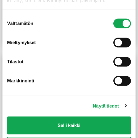
kerätty, kun olet käyttänyt heidän palvelujaan.
Höylätty tammi 9X120
2-laadun Kynnys
mm lakattu
tammiviilu 92X9/29 mm
Suostumuksen
valkolakattu sileä
Välttämätön
valinta
9,95
€
/kpl
19,90
€
/kpl
-50%
18,50
€
/m
Lue lisää
Lue lisää
Mieltymykset
Tilastot
Markkinointi
Näytä tiedot
Kynnys tammi 22X92/29
T-lista Maler
Salli kaikki
mm lakattu kyntteellinen
21X60/17X1000 mm
saarni käsittelemätön