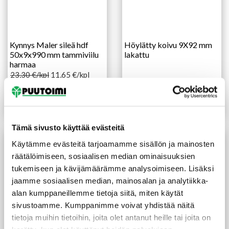
Kynnys Maler sileä hdf
Höylätty koivu 9X92 mm
50x9x990 mm tammiviilu
lakattu
harmaa
23,30
€
/kpl
11,65
€
/kpl
-50%
11,95
€
/m
Lue lisää
Lue lisää
Tämä sivusto käyttää evästeitä
Käytämme evästeitä tarjoamamme sisällön ja mainosten
räätälöimiseen, sosiaalisen median ominaisuuksien
tukemiseen ja kävijämäärämme analysoimiseen. Lisäksi
jaamme sosiaalisen median, mainosalan ja analytiikka-
alan kumppaneillemme tietoja siitä, miten käytät
sivustoamme. Kumppanimme voivat yhdistää näitä
tietoja muihin tietoihin, joita olet antanut heille tai joita on