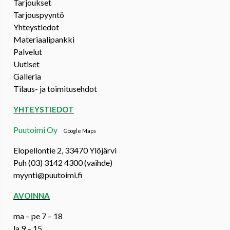
Tarjoukset
Tarjouspyyntö
Yhteystiedot
Materiaalipankki
Palvelut
Uutiset
Galleria
Tilaus- ja toimitusehdot
YHTEYSTIEDOT
Puutoimi Oy
Google Maps
Elopellontie 2, 33470 Ylöjärvi
Puh (03) 3142 4300 (vaihde)
myynti@puutoimi.fi
AVOINNA
ma – pe 7 – 18
la 9 – 15