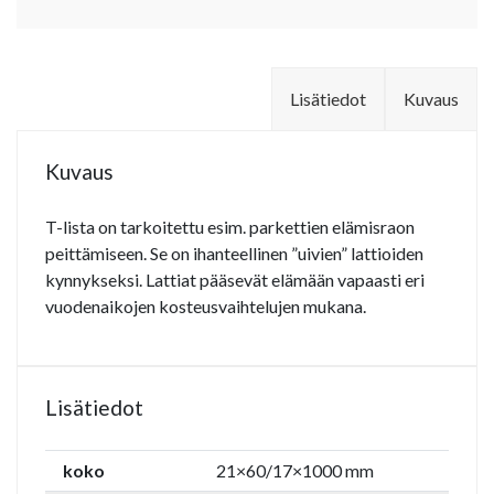
Lisätiedot
Kuvaus
Kuvaus
T-lista on tarkoitettu esim. parkettien elämisraon
peittämiseen. Se on ihanteellinen ”uivien” lattioiden
kynnykseksi. Lattiat pääsevät elämään vapaasti eri
vuodenaikojen kosteusvaihtelujen mukana.
Lisätiedot
koko
21×60/17×1000 mm