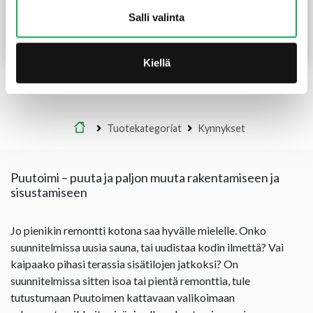
26,55
€
/kpl
13,28
€
/kpl
Salli valinta
-50%
13,50
€
/m
Lue lisää
Lue lisää
Kiellä
Etusivu
Tuotekategoriat
Kynnykset
Puutoimi – puuta ja paljon muuta rakentamiseen ja
sisustamiseen
Jo pienikin remontti kotona saa hyvälle mielelle. Onko
suunnitelmissa uusia sauna, tai uudistaa kodin ilmettä? Vai
kaipaako pihasi terassia sisätilojen jatkoksi? On
suunnitelmissa sitten isoa tai pientä remonttia, tule
tutustumaan Puutoimen kattavaan valikoimaan