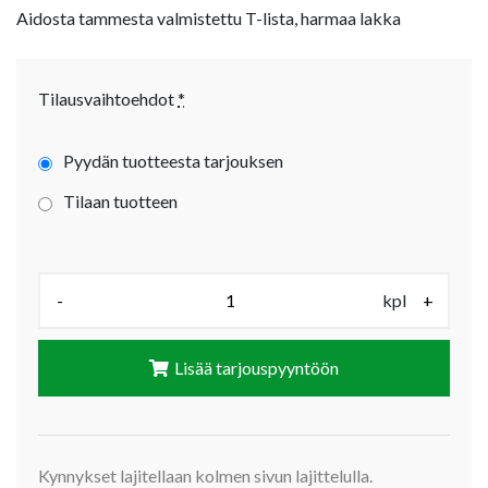
Aidosta tammesta valmistettu T-lista, harmaa lakka
Tilausvaihtoehdot
*
Pyydän tuotteesta tarjouksen
Tilaan tuotteen
Määrä (kpl):
-
kpl
+
Lisää tarjouspyyntöön
Kynnykset lajitellaan kolmen sivun lajittelulla.